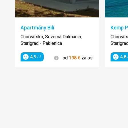
Apartmány Bili
Kemp P
Chorvátsko, Severná Dalmácia,
Chorváts
Starigrad - Paklenica
Starigra
4,9
4,8
Informácie
/ 5
/
od
198
€
za os.
Hodnotenie
Hodnot