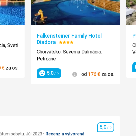
Falkensteiner Family Hotel
P
:
Diadora
Hodnotenie:
ia, Sveti
C
4/5
Chorvátsko, Severná Dalmácia,
V
Petrčane
ie
0
€
za os.
5,0
Informácie
/ 5
od
176
€
za os.
Hodnotenie
5,0
/ 5
Hodnotenie
átum pobytu: Júl 2023
Recenzia vytvorená