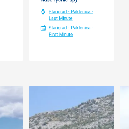
Starigrad - Paklenica -
Last Minute
Starigrad - Paklenica -
First Minute