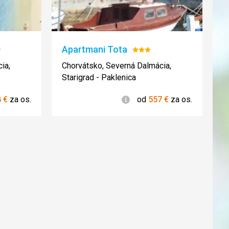
Apartmani Tota
notenie:
Hodnotenie:
3/5
ia,
Chorvátsko, Severná Dalmácia,
Starigrad - Paklenica
ie
Informácie
8
€
za os.
od
557
€
za os.