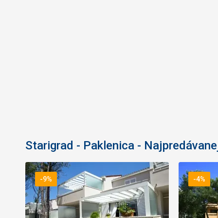
Starigrad - Paklenica - Najpredávane
-9%
-4%