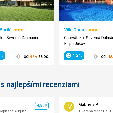
Borik)
Villa Donat
Hodnotenie:
Hodnotenie
3/5
3/5
ko, Severná Dalmácia,
Chorvátsko, Severná Dalmác
Filip i Jakov
4,5
Informácie
Informác
 5
/ 5
od
47
€
za os.
od
16
enie
Hodnotenie
s najlepšími recenziami
Gabriela P.
4,9
/ 5
Hodnotenie
Napísané August
Overená recenzia
D