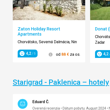
Zaton Holiday Resort
Donat (
Apartments
Chorváts
Chorvátsko, Severná Dalmácia, Nin
Zadar
4,2
Informácie
4,2
/ 5
od
88
€
za os.
/
Hodnotenie
Hodnot
Starigrad - Paklenica – hotely
Eduard Č.
Overená recenzia
Dátum pobytu: August 2024