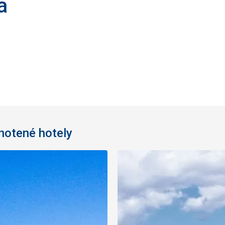
a
dnotené hotely