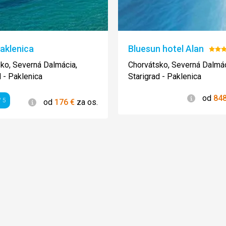
aklenica
Bluesun hotel Alan
Hod
3/5
ko, Severná Dalmácia,
Chorvátsko, Severná Dalmác
d - Paklenica
Starigrad - Paklenica
Informác
od
84
Informácie
 5
od
176
€
za os.
enie