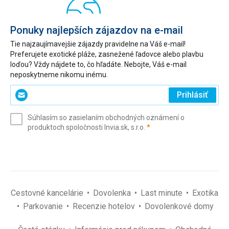
Ponuky najlepších zájazdov na e-mail
Tie najzaujímavejšie zájazdy pravidelne na Váš e-mail!
Preferujete exotické pláže, zasnežené ľadovce alebo plavbu
loďou? Vždy nájdete to, čo hľadáte. Nebojte, Váš e-mail
neposkytneme nikomu inému.
Zadajte
Prihlásiť
svoj
e-
Súhlasím so zasielaním obchodných oznámení o
mail
(povinné)
produktoch spoločnosti Invia.sk, s.r.o.
*
(povinné)
*
Cestovné kancelárie
Dovolenka
Last minute
Exotika
Parkovanie
Recenzie hotelov
Dovolenkové domy