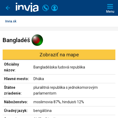
Invia.sk
Volajte
Prihlásiť
Ísť
späť
+421
Menu
sa
2
3221
Invia.sk
0491
Bangladéš
Zobraziť na mape
Oficiálny
Bangladéšska ľudová republika
názov:
Hlavné mesto:
Dháka
Štátne
pluralitná republika s jednokomorovým
zriadenie:
parlamentom
Náboženstvo:
moslimovia 87%, hinduisti 12%
Úradný jazyk:
bengálčina