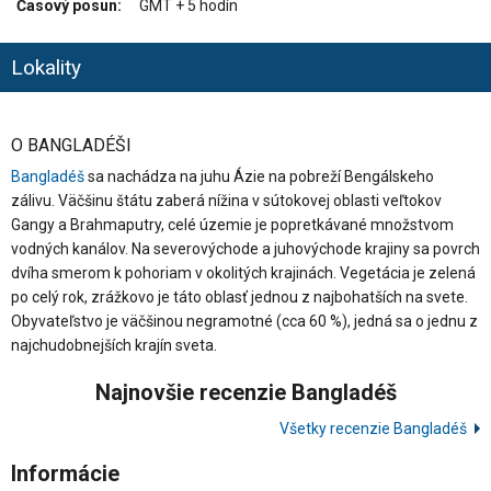
Časový posun:
GMT + 5 hodín
Lokality
O BANGLADÉŠI
Bangladéš
sa nachádza na juhu Ázie na pobreží Bengálskeho
zálivu. Väčšinu štátu zaberá nížina v sútokovej oblasti veľtokov
Gangy a Brahmaputry, celé územie je popretkávané množstvom
vodných kanálov. Na severovýchode a juhovýchode krajiny sa povrch
dvíha smerom k pohoriam v okolitých krajinách. Vegetácia je zelená
po celý rok, zrážkovo je táto oblasť jednou z najbohatších na svete.
Obyvateľstvo je väčšinou negramotné (cca 60 %), jedná sa o jednu z
najchudobnejších krajín sveta.
Najnovšie recenzie Bangladéš
Všetky recenzie Bangladéš
Informácie