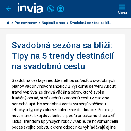
Volajte
Prihlásiť
Ísť
späť
+421
Menu
sa
2
Invia.sk
3221
Pre novinárov
Napísali o nás
Svadobná sezóna sa blí...
0491
Svadobná sezóna sa blíži:
Tipy na 5 trendy destinácií
na svadobnú cestu
Svadobná cesta je neoddeliteľnou súčasťou svadobných
plánov väčšiny novomanželov. Z výskumu serveru About
travel vyplýva, že drvivá väčšina párov, ktoré zvolia
tradičný obrad, si následnú svadobnú cestu v cudzine
nenechá ujsť. Na svadobnú cestu vyrážajú väčšinou
letecky a typicky volia vzdialenejšie destinácie. Pri prvej
novomanželskej dovolenke si podľa prieskumu chcú užiť
luxus. Trendom uplynulých rokov však je, že novomanželia
počas svojho pobytu okrem odpočinku vyhľadávajú aj iné