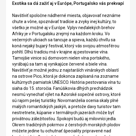
Exotika sa dá zažiť aj v Európe, Portugalsko vás prekvapí
Navštíviť spoločne nádherné miesta, objavovať neznáme
chute a vône, spoznávať tradície a zvyky inej kultúry, to
všetko je možné aj v Európe. Vplyv neďalekých brehov
Afriky je v Portugalsku zrejmý na každom kroku. Vo
večerných uliciach sa tancuje a spieva, každú chvíľu sa
koná nejaký bujarý festival, ktorý vás svojou atmosférou
pohltí. Dlhú tradíciu má v krajine aj pestovanie vína.
Tamojšie vinice sú domovom nielen vína portského,
vyrábajú sa tam aj vynikajúce červené a biele vína.
Navštíviť je možné jednu z najstarších vinárskych oblastí
na ostrove Pico, ktorá je dokonca zapísaná na zozname
kultúrnych pamiatok UNESCO. História pestovania vína tu
siaha do 15. storočia. Fanúšikovia dlhých prechádzok
nesmú vynechať výlet na Azorské sopečné ostrovy, ktoré
sú rajom pešej turistiky. Novomanželia ocenia skaly plné
malých romantických jaskýň, a pretože davy turistov tam
nestretnete, kúpanie v termálnych jazerách môže byť
privátnou záležitosťou. Spokojní budú aj milovníci jedla.
Okrem tradičných pokrmov z čerstvých morských plodov
môžete jedine tu ochutnať špeciality pripravené nad