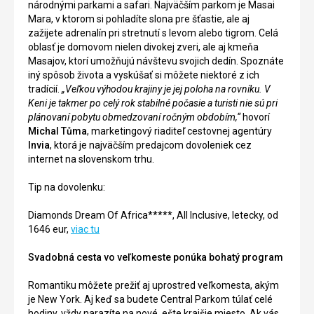
národnými parkami a safari. Najväčším parkom je Masai
Mara, v ktorom si pohladíte slona pre šťastie, ale aj
zažijete adrenalín pri stretnutí s levom alebo tigrom. Celá
oblasť je domovom nielen divokej zveri, ale aj kmeňa
Masajov, ktorí umožňujú návštevu svojich dedín. Spoznáte
iný spôsob života a vyskúšať si môžete niektoré z ich
tradícií.
„Veľkou výhodou krajiny je jej poloha na rovníku. V
Keni je takmer po celý rok stabilné počasie a turisti nie sú pri
plánovaní pobytu obmedzovaní ročným obdobím,“
hovorí
Michal Tůma
, marketingový riaditeľ cestovnej agentúry
Invia
, ktorá je najväčším predajcom dovoleniek cez
internet na slovenskom trhu.
Tip na dovolenku:
Diamonds Dream Of Africa*****, All Inclusive, letecky, od
1646 eur,
viac tu
Svadobná cesta vo veľkomeste ponúka bohatý program
Romantiku môžete prežiť aj uprostred veľkomesta, akým
je New York. Aj keď sa budete Central Parkom túlať celé
hodiny, vždy narazíte na nové, ešte krajšie miesto. Ak vás