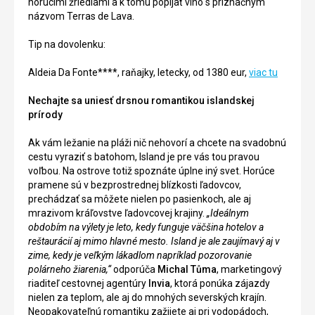
horúcimi žriedlami a k tomu popíjať víno s príznačným
názvom Terras de Lava.
Tip na dovolenku:
Aldeia Da Fonte****, raňajky, letecky, od 1380 eur,
viac tu
Nechajte sa uniesť drsnou romantikou islandskej
prírody
Ak vám ležanie na pláži nič nehovorí a chcete na svadobnú
cestu vyraziť s batohom, Island je pre vás tou pravou
voľbou. Na ostrove totiž spoznáte úplne iný svet. Horúce
pramene sú v bezprostrednej blízkosti ľadovcov,
prechádzať sa môžete nielen po pasienkoch, ale aj
mrazivom kráľovstve ľadovcovej krajiny.
„Ideálnym
obdobím na výlety je leto, kedy funguje väčšina hotelov a
reštaurácií aj mimo hlavné mesto. Island je ale zaujímavý aj v
zime, kedy je veľkým lákadlom napríklad pozorovanie
polárneho žiarenia,“
odporúča
Michal Tůma
, marketingový
riaditeľ cestovnej agentúry
Invia
, ktorá ponúka zájazdy
nielen za teplom, ale aj do mnohých severských krajín.
Neopakovateľnú romantiku zažijete aj pri vodopádoch,