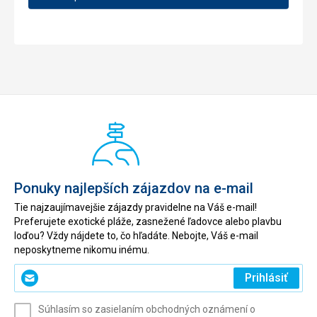
Ponuky najlepších zájazdov na e-mail
Tie najzaujímavejšie zájazdy pravidelne na Váš e-mail!
Preferujete exotické pláže, zasnežené ľadovce alebo plavbu
loďou? Vždy nájdete to, čo hľadáte. Nebojte, Váš e-mail
neposkytneme nikomu inému.
Zadajte
Prihlásiť
svoj
e-
Súhlasím so zasielaním obchodných oznámení o
mail