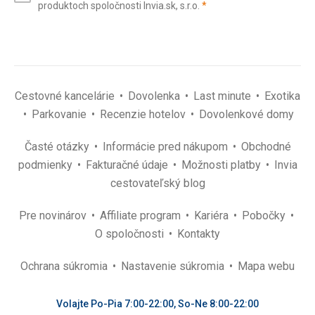
(povinné)
produktoch spoločnosti Invia.sk, s.r.o.
*
(povinné)
*
Cestovné kancelárie
Dovolenka
Last minute
Exotika
Parkovanie
Recenzie hotelov
Dovolenkové domy
Časté otázky
Informácie pred nákupom
Obchodné
podmienky
Fakturačné údaje
Možnosti platby
Invia
cestovateľský blog
Pre novinárov
Affiliate program
Kariéra
Pobočky
O spoločnosti
Kontakty
Ochrana súkromia
Nastavenie súkromia
Mapa webu
Volajte Po-Pia 7:00-22:00, So-Ne 8:00-22:00