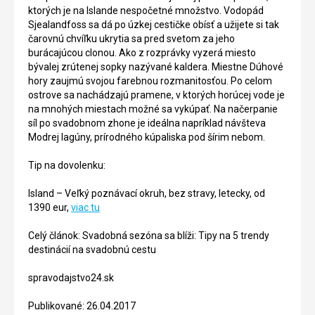
ktorých je na Islande nespočetné množstvo. Vodopád
Sjealandfoss sa dá po úzkej cestičke obísť a užijete si tak
čarovnú chvíľku ukrytia sa pred svetom za jeho
burácajúcou clonou. Ako z rozprávky vyzerá miesto
bývalej zrútenej sopky nazývané kaldera. Miestne Dúhové
hory zaujmú svojou farebnou rozmanitosťou. Po celom
ostrove sa nachádzajú pramene, v ktorých horúcej vode je
na mnohých miestach možné sa vykúpať. Na načerpanie
síl po svadobnom zhone je ideálna napríklad návšteva
Modrej lagúny, prírodného kúpaliska pod šírim nebom.
Tip na dovolenku:
Island – Veľký poznávací okruh, bez stravy, letecky, od
1390 eur,
viac tu
Celý článok: Svadobná sezóna sa blíži: Tipy na 5 trendy
destinácií na svadobnú cestu
spravodajstvo24.sk
Publikované: 26.04.2017