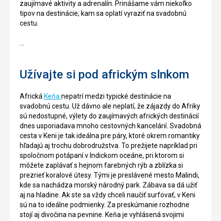
zaujímavé aktivity a adrenalín. Prinášame vám niekoľko
tipov na destinácie, kam sa oplatí vyraziť na svadobnú
cestu.
...
Užívajte si pod africkým slnkom
Africká
Keňa
nepatrí medzi typické destinácie na
svadobnú cestu. Už dávno ale neplatí, že zájazdy do Afriky
sú nedostupné, výlety do zaujímavých afrických destinácií
dnes usporiadava mnoho cestovných kancelárií. Svadobná
cesta v Keni je tak ideálna pre páry, ktoré okrem romantiky
hľadajú aj trochu dobrodružstva. To prežijete napríklad pri
spoločnom potápaní v Indickom oceáne, pri ktorom si
môžete zaplávať s hejnom farebných rýb a zblízka si
prezrieť koralové útesy. Tými je preslávené mesto Malindi,
kde sa nachádza morský národný park. Zábava sa dá užiť
aj na hladine. Ak ste sa vždy chceli naučiť surfovať, v Keni
sú na to ideálne podmienky. Za preskúmanie rozhodne
stojí aj divočina na pevnine. Keňa je vyhlásená svojimi