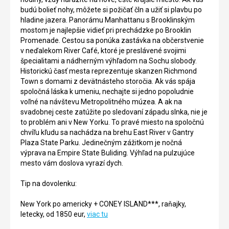
budú bolieť nohy, môžete si požičať čln a užiť si plavbu po
hladine jazera. Panorámu Manhattanu s Brooklinským
mostom je najlepšie vidieť pri prechádzke po Brooklin
Promenade. Cestou sa ponúka zastávka na občerstvenie
v neďalekom River Café, ktoré je preslávené svojimi
špecialitami a nádherným výhľadom na Sochu slobody.
Historickú časť mesta reprezentuje skanzen Richmond
Town s domami z devätnásteho storočia. Ak vás spája
spoločná láska k umeniu, nechajte si jedno popoludnie
voľné na návštevu Metropolitného múzea. A ak na
svadobnej ceste zatúžite po sledovaní západu slnka, nie je
to problém ani v New Yorku. To pravé miesto na spoločnú
chvíľu kľudu sa nachádza na brehu East River v Gantry
Plaza State Parku. Jedinečným zážitkom je nočná
výprava na Empire State Buliding. Výhľad na pulzujúce
mesto vám doslova vyrazí dych.
Tip na dovolenku:
New York po americky + CONEY ISLAND***, raňajky,
letecky, od 1850 eur,
viac tu