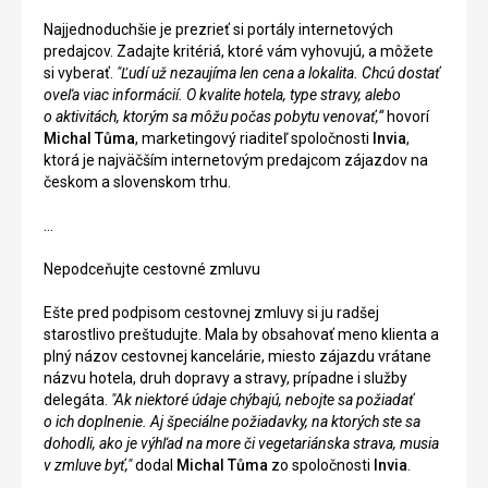
Najjednoduchšie je prezrieť si portály internetových
predajcov. Zadajte kritériá, ktoré vám vyhovujú, a môžete
si vyberať.
"Ľudí už nezaujíma len cena a lokalita. Chcú dostať
oveľa viac informácií. O kvalite hotela, type stravy, alebo
o aktivitách, ktorým sa môžu počas pobytu venovať,“
hovorí
Michal Tůma
, marketingový riaditeľ spoločnosti
Invia
,
ktorá je najväčším internetovým predajcom zájazdov na
českom a slovenskom trhu.
...
Nepodceňujte cestovné zmluvu
Ešte pred podpisom cestovnej zmluvy si ju radšej
starostlivo preštudujte. Mala by obsahovať meno klienta a
plný názov cestovnej kancelárie, miesto zájazdu vrátane
názvu hotela, druh dopravy a stravy, prípadne i služby
delegáta.
"Ak niektoré údaje chýbajú, nebojte sa požiadať
o ich doplnenie. Aj špeciálne požiadavky, na ktorých ste sa
dohodli, ako je výhľad na more či vegetariánska strava, musia
v zmluve byť,"
dodal
Michal Tůma
zo spoločnosti
Invia
.