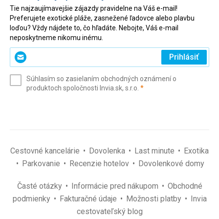
Tie najzaujímavejšie zájazdy pravidelne na Váš e-mail!
Preferujete exotické pláže, zasnežené ľadovce alebo plavbu
loďou? Vždy nájdete to, čo hľadáte. Nebojte, Váš e-mail
neposkytneme nikomu inému.
Zadajte
Prihlásiť
svoj
e-
Súhlasím so zasielaním obchodných oznámení o
mail
(povinné)
produktoch spoločnosti Invia.sk, s.r.o.
*
(povinné)
*
Cestovné kancelárie
Dovolenka
Last minute
Exotika
Parkovanie
Recenzie hotelov
Dovolenkové domy
Časté otázky
Informácie pred nákupom
Obchodné
podmienky
Fakturačné údaje
Možnosti platby
Invia
cestovateľský blog