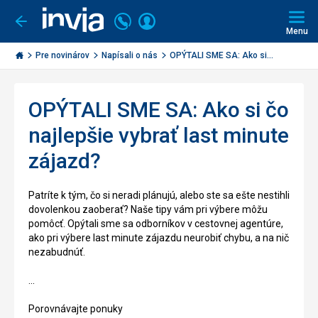
Volajte
Prihlásiť
Ísť
späť
+421
Menu
sa
2
Invia.sk
3221
Pre novinárov
Napísali o nás
OPÝTALI SME SA: Ako si...
0491
OPÝTALI SME SA: Ako si čo
najlepšie vybrať last minute
zájazd?
Patríte k tým, čo si neradi plánujú, alebo ste sa ešte nestihli
dovolenkou zaoberať? Naše tipy vám pri výbere môžu
pomôcť.
Opýtali sme sa odborníkov v cestovnej agentúre,
ako pri výbere last minute zájazdu neurobiť chybu, a na nič
nezabudnúť.
...
Porovnávajte ponuky