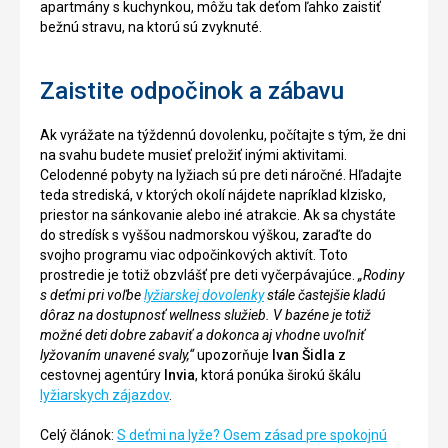
apartmány s kuchynkou, môžu tak deťom ľahko zaistiť
bežnú stravu, na ktorú sú zvyknuté.
Zaistite odpočinok a zábavu
Ak vyrážate na týždennú dovolenku, počítajte s tým, že dni
na svahu budete musieť preložiť inými aktivitami.
Celodenné pobyty na lyžiach sú pre deti náročné. Hľadajte
teda strediská, v ktorých okolí nájdete napríklad klzisko,
priestor na sánkovanie alebo iné atrakcie. Ak sa chystáte
do stredísk s vyššou nadmorskou výškou, zaraďte do
svojho programu viac odpočinkových aktivít. Toto
prostredie je totiž obzvlášť pre deti vyčerpávajúce.
„Rodiny
s deťmi pri voľbe
lyžiarskej dovolenky
stále častejšie kladú
dôraz na dostupnosť wellness služieb. V bazéne je totiž
možné deti dobre zabaviť a dokonca aj vhodne uvoľniť
lyžovaním unavené svaly,“
upozorňuje
Ivan Šidla
z
cestovnej agentúry
Invia
, ktorá ponúka širokú škálu
lyžiarskych zájazdov
.
Celý článok:
S deťmi na lyže? Osem zásad pre spokojnú