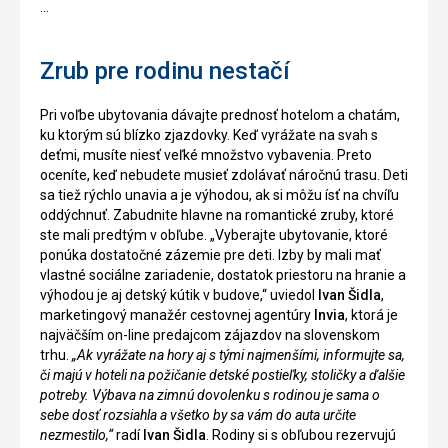
...
Zrub pre rodinu nestačí
Pri voľbe ubytovania dávajte prednosť hotelom a chatám,
ku ktorým sú blízko zjazdovky. Keď vyrážate na svah s
deťmi, musíte niesť veľké množstvo vybavenia. Preto
oceníte, keď nebudete musieť zdolávať náročnú trasu. Deti
sa tiež rýchlo unavia a je výhodou, ak si môžu ísť na chvíľu
oddýchnuť. Zabudnite hlavne na romantické zruby, ktoré
ste mali predtým v obľube. „Vyberajte ubytovanie, ktoré
ponúka dostatočné zázemie pre deti. Izby by mali mať
vlastné sociálne zariadenie, dostatok priestoru na hranie a
výhodou je aj detský kútik v budove,“ uviedol
Ivan Šidla
,
marketingový manažér cestovnej agentúry
Invia
, ktorá je
najväčším on-line predajcom zájazdov na slovenskom
trhu.
„Ak vyrážate na hory aj s tými najmenšími, informujte sa,
či majú v hoteli na požičanie detské postieľky, stoličky a ďalšie
potreby. Výbava na zimnú dovolenku s rodinou je sama o
sebe dosť rozsiahla a všetko by sa vám do auta určite
nezmestilo,“
radí
Ivan Šidla
. Rodiny si s obľubou rezervujú