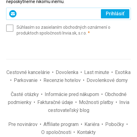
neposkytneme nikomu inému.
Zadajte
Prihlásiť
svoj
e-
Súhlasím so zasielaním obchodných oznámení o
mail
(povinné)
produktoch spoločnosti Invia.sk, s.r.o.
*
(povinné)
*
Cestovné kancelárie
Dovolenka
Last minute
Exotika
Parkovanie
Recenzie hotelov
Dovolenkové domy
Časté otázky
Informácie pred nákupom
Obchodné
podmienky
Fakturačné údaje
Možnosti platby
Invia
cestovateľský blog
Pre novinárov
Affiliate program
Kariéra
Pobočky
O spoločnosti
Kontakty