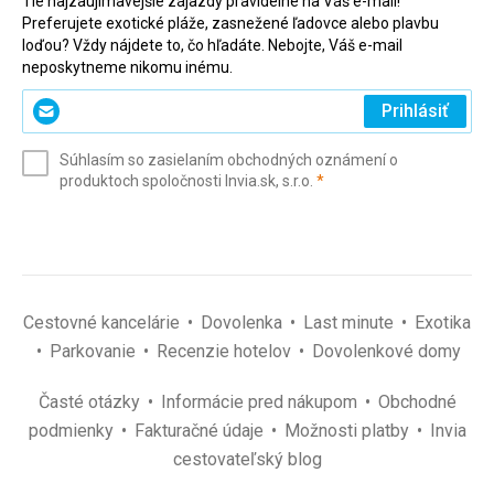
Tie najzaujímavejšie zájazdy pravidelne na Váš e-mail!
Preferujete exotické pláže, zasnežené ľadovce alebo plavbu
loďou? Vždy nájdete to, čo hľadáte. Nebojte, Váš e-mail
neposkytneme nikomu inému.
Zadajte
Prihlásiť
svoj
e-
Súhlasím so zasielaním obchodných oznámení o
mail
(povinné)
produktoch spoločnosti Invia.sk, s.r.o.
*
(povinné)
*
Cestovné kancelárie
Dovolenka
Last minute
Exotika
Parkovanie
Recenzie hotelov
Dovolenkové domy
Časté otázky
Informácie pred nákupom
Obchodné
podmienky
Fakturačné údaje
Možnosti platby
Invia
cestovateľský blog