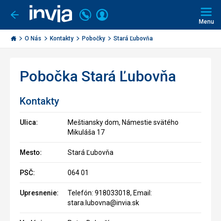
Volajte
Prihlásiť
Ísť
späť
+421
Menu
sa
2
Invia.sk
3221
O Nás
Kontakty
Pobočky
Stará Ľubovňa
0491
Pobočka Stará Ľubovňa
Kontakty
Ulica:
Meštiansky dom, Námestie svätého
Mikuláša 17
Mesto:
Stará Ľubovňa
PSČ:
064 01
Upresnenie:
Telefón: 918033018, Email:
stara.lubovna@invia.sk