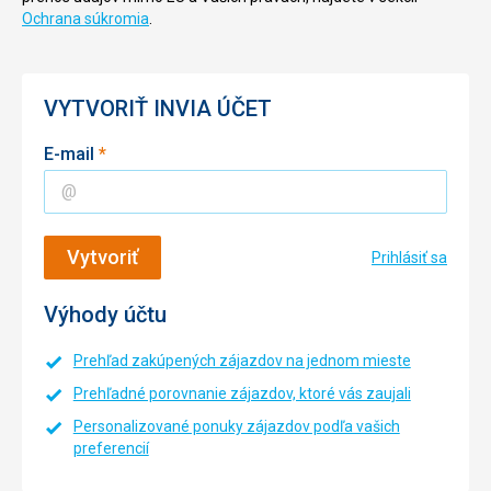
Ochrana súkromia
.
VYTVORIŤ INVIA ÚČET
(povinné)
E-mail
*
Vytvoriť
Prihlásiť sa
Výhody účtu
Prehľad zakúpených zájazdov na jednom mieste
Prehľadné porovnanie zájazdov, ktoré vás zaujali
Personalizované ponuky zájazdov podľa vašich
preferencií