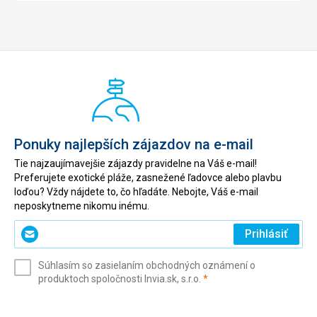
Ponuky najlepších zájazdov na e-mail
Tie najzaujímavejšie zájazdy pravidelne na Váš e-mail!
Preferujete exotické pláže, zasnežené ľadovce alebo plavbu
loďou? Vždy nájdete to, čo hľadáte. Nebojte, Váš e-mail
neposkytneme nikomu inému.
Zadajte
Prihlásiť
svoj
e-
Súhlasím so zasielaním obchodných oznámení o
mail
(povinné)
produktoch spoločnosti Invia.sk, s.r.o.
*
(povinné)
*