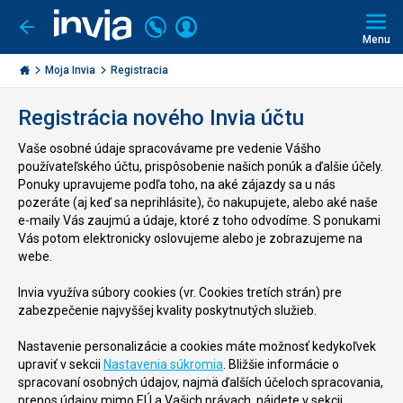
Volajte
Prihlásiť
Ísť
späť
+421
Menu
sa
2
Invia.sk
3221
Moja Invia
Registracia
0491
Registrácia nového Invia účtu
Vaše osobné údaje spracovávame pre vedenie Vášho
používateľského účtu, prispôsobenie našich ponúk a ďalšie účely.
Ponuky upravujeme podľa toho, na aké zájazdy sa u nás
pozeráte (aj keď sa neprihlásite), čo nakupujete, alebo aké naše
e-maily Vás zaujmú a údaje, ktoré z toho odvodíme. S ponukami
Vás potom elektronicky oslovujeme alebo je zobrazujeme na
webe.
Invia využíva súbory cookies (vr. Cookies tretích strán) pre
zabezpečenie najvyššej kvality poskytnutých služieb.
Nastavenie personalizácie a cookies máte možnosť kedykoľvek
upraviť v sekcii
Nastavenia súkromia
. Bližšie informácie o
spracovaní osobných údajov, najmä ďalších účeloch spracovania,
prenos údajov mimo EÚ a Vašich právach, nájdete v sekcii