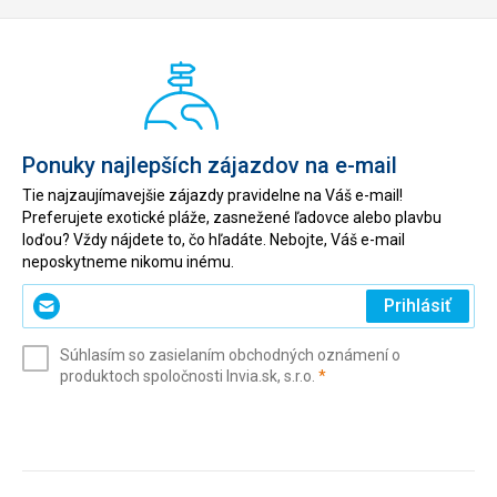
Ponuky najlepších zájazdov na e-mail
Tie najzaujímavejšie zájazdy pravidelne na Váš e-mail!
Preferujete exotické pláže, zasnežené ľadovce alebo plavbu
loďou? Vždy nájdete to, čo hľadáte. Nebojte, Váš e-mail
neposkytneme nikomu inému.
Zadajte
Prihlásiť
svoj
e-
Súhlasím so zasielaním obchodných oznámení o
mail
(povinné)
produktoch spoločnosti Invia.sk, s.r.o.
*
(povinné)
*