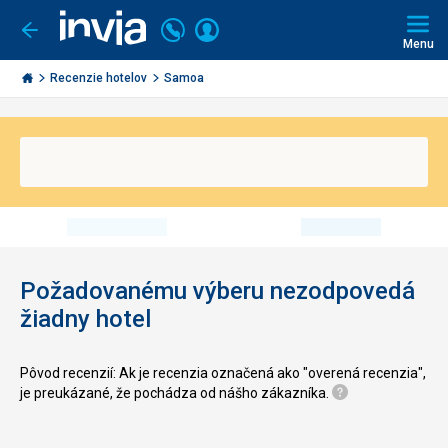
Volajte
Prihlásiť
Ísť
späť
+421
Menu
sa
2
Invia.sk
3221
Recenzie hotelov
Samoa
0491
Požadovanému výberu nezodpovedá
žiadny hotel
Pôvod recenzií: Ak je recenzia označená ako "overená recenzia",
je preukázané, že pochádza od nášho zákazníka.