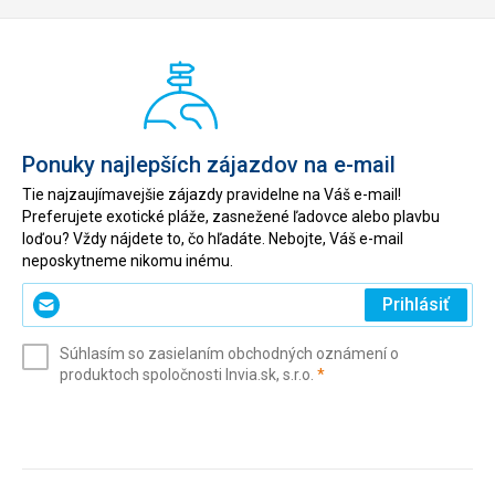
Ponuky najlepších zájazdov na e-mail
Tie najzaujímavejšie zájazdy pravidelne na Váš e-mail!
Preferujete exotické pláže, zasnežené ľadovce alebo plavbu
loďou? Vždy nájdete to, čo hľadáte. Nebojte, Váš e-mail
neposkytneme nikomu inému.
Zadajte
Prihlásiť
svoj
e-
Súhlasím so zasielaním obchodných oznámení o
mail
(povinné)
produktoch spoločnosti Invia.sk, s.r.o.
*
(povinné)
*