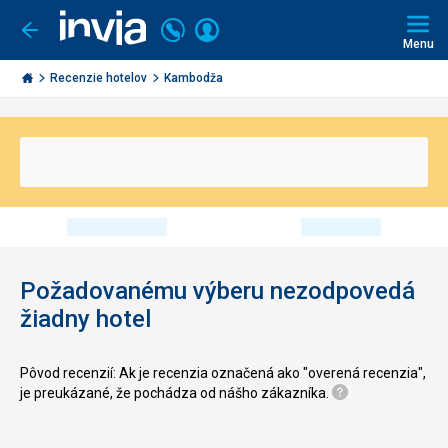
Volajte
Prihlásiť
Ísť
späť
+421
Menu
sa
2
Invia.sk
3221
Recenzie hotelov
Kambodža
0491
Požadovanému výberu nezodpovedá
žiadny hotel
Pôvod recenzií: Ak je recenzia označená ako "overená recenzia",
je preukázané, že pochádza od nášho zákazníka.