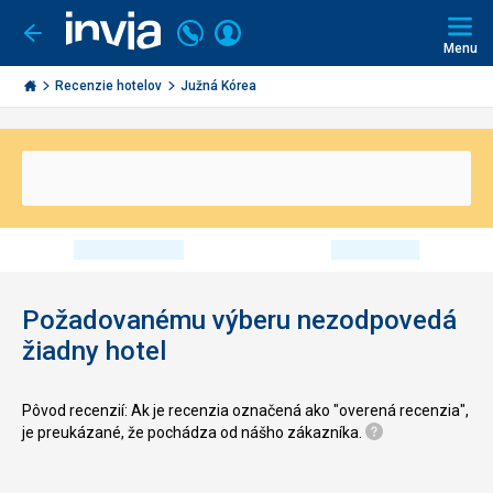
Volajte
Prihlásiť
Ísť
späť
+421
Menu
sa
2
Invia.sk
3221
Recenzie hotelov
Južná Kórea
0491
Požadovanému výberu nezodpovedá
žiadny hotel
Pôvod recenzií: Ak je recenzia označená ako "overená recenzia",
je preukázané, že pochádza od nášho zákazníka.