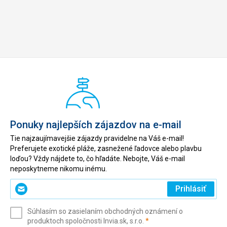
Ponuky najlepších zájazdov na e-mail
Tie najzaujímavejšie zájazdy pravidelne na Váš e-mail!
Preferujete exotické pláže, zasnežené ľadovce alebo plavbu
loďou? Vždy nájdete to, čo hľadáte. Nebojte, Váš e-mail
neposkytneme nikomu inému.
Zadajte
Prihlásiť
svoj
e-
Súhlasím so zasielaním obchodných oznámení o
mail
(povinné)
produktoch spoločnosti Invia.sk, s.r.o.
*
(povinné)
*