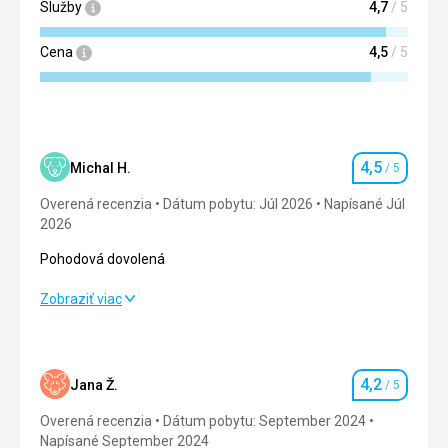
Služby
4,7
/ 5
Cena
4,5
/ 5
4,5
Michal H.
/ 5
Hodnotenie
Overená recenzia
Dátum pobytu: Júl 2026
Napísané Júl
2026
Pohodová dovolená
Pohodová dovolená
Zobraziť viac
Strava
5,0
/ 5
Ubytovanie
3,0
/ 5
4,2
Jana Ž.
/ 5
Hodnotenie
Okolie
4,0
/ 5
Overená recenzia
Dátum pobytu: September 2024
Napísané September 2024