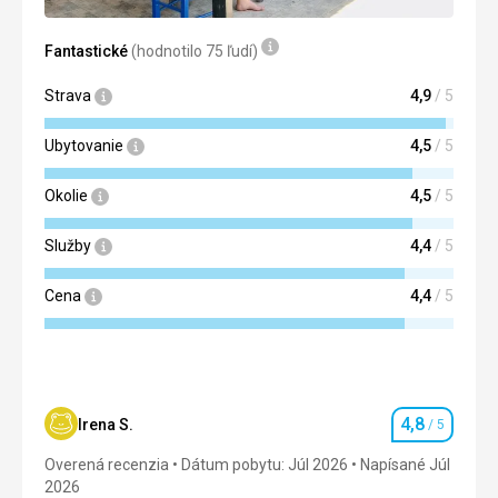
Táto recenzia bola preložená automaticky pomocou
Google Translate
Fantastické
(hodnotilo 75 ľudí)
Strava
4,9
/ 5
Ubytovanie
4,5
/ 5
Okolie
4,5
/ 5
Služby
4,4
/ 5
Cena
4,4
/ 5
4,8
Irena S.
/ 5
Hodnotenie
Overená recenzia
Dátum pobytu: Júl 2026
Napísané Júl
2026