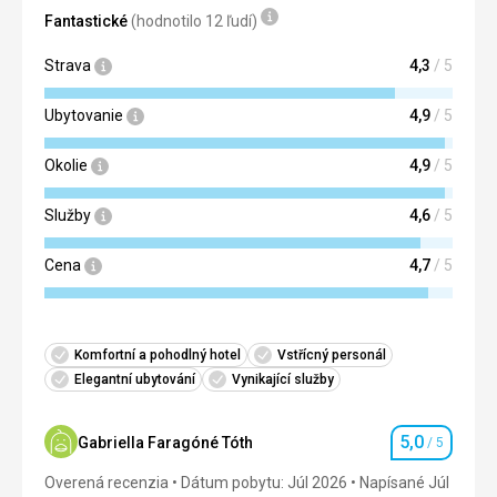
Google Translate
Fantastické
(hodnotilo 12 ľudí)
Strava
4,3
/ 5
Ubytovanie
4,9
/ 5
Okolie
4,9
/ 5
Služby
4,6
/ 5
Cena
4,7
/ 5
Komfortní a pohodlný hotel
Vstřícný personál
Elegantní ubytování
Vynikající služby
5,0
Gabriella Faragóné Tóth
/ 5
Hodnotenie
Overená recenzia
Dátum pobytu: Júl 2026
Napísané Júl