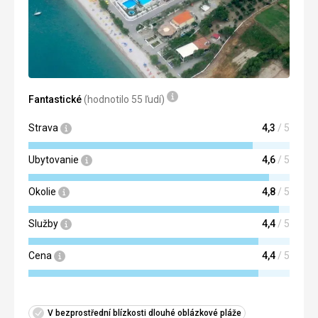
Google Translate
Fantastické
(hodnotilo 55 ľudí)
Strava
4,3
/ 5
Ubytovanie
4,6
/ 5
Okolie
4,8
/ 5
Služby
4,4
/ 5
Cena
4,4
/ 5
V bezprostřední blízkosti dlouhé oblázkové pláže