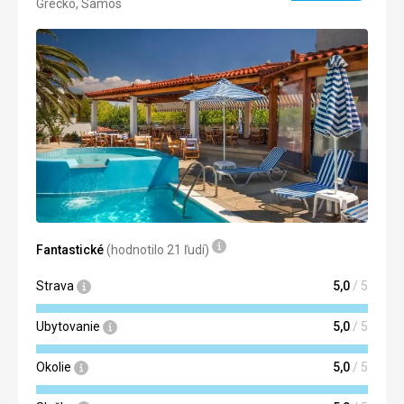
Grécko, Samos
3/5
Fantastické
(hodnotilo 21 ľudí)
Strava
5,0
/ 5
Ubytovanie
5,0
/ 5
Okolie
5,0
/ 5