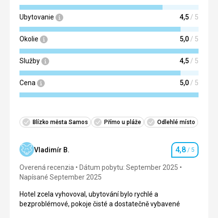
umyvadlo, pokud jste jim nenechali denně nejaká eura jako
tip.
Ubytovanie
4,5
/ 5
Služby
Ok. Rychlí, snaživý, dobře školený personál. V hotel
Okolie
5,0
/ 5
vhodnější pro ty co vyhledávají klidnou dovolenou.
Služby
4,5
/ 5
Táto recenzia bola preložená automaticky pomocou
Google Translate
Cena
5,0
/ 5
Blízko města Samos
Přímo u pláže
Odlehlé místo
4,8
Vladimír B.
/ 5
Hodnotenie
Overená recenzia
Dátum pobytu: September 2025
Napísané September 2025
Hotel zcela vyhovoval, ubytování bylo rychlé a
bezproblémové, pokoje čisté a dostatečně vybavené