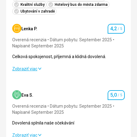
Kvalitní služby
Hotelový bus do města zdarma
Ubytování v zahradě
4,2
Lenka P.
/ 5
Hodnotenie
Overená recenzia
Dátum pobytu: September 2025
Napísané September 2025
Celková spokojenost, příjemná a klidná dovolená.
Celková spokojenost, příjemná a klidná dovolená.
Zobraziť viac
Strava
4,0
/ 5
Ubytovanie
4,0
/ 5
5,0
Eva S.
/ 5
Hodnotenie
Okolie
4,0
/ 5
Overená recenzia
Dátum pobytu: September 2025
Napísané September 2025
Služby
4,0
/ 5
Dovolená splnila naše očekávání
Cena
4,0
/ 5
Dovolená splnila naše očekávání
Zobraziť viac