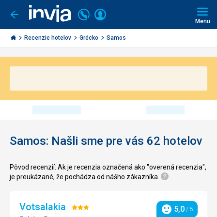
Volajte
Prihlásiť
Ísť
späť
+421
Menu
sa
2
Invia.sk
3221
Recenzie hotelov
Grécko
Samos
0491
Samos: Našli sme pre vás 62 hotelov
Pôvod recenzií: Ak je recenzia označená ako "overená recenzia",
je preukázané, že pochádza od nášho zákazníka.
Votsalakia
Hodnotenie:
5,0
/ 5
Hodnotenie