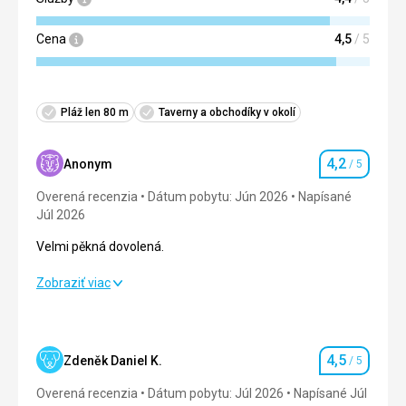
Cena
4,5
/ 5
Pláž len 80 m
Taverny a obchodíky v okolí
4,2
Anonym
/ 5
Hodnotenie
Overená recenzia
Dátum pobytu: Jún 2026
Napísané
Júl 2026
Velmi pěkná dovolená.
Velmi pěkná dovolená.
Zobraziť viac
Strava
4,0
/ 5
Ubytovanie
4,0
/ 5
4,5
Zdeněk Daniel K.
/ 5
Hodnotenie
Okolie
4,0
/ 5
Overená recenzia
Dátum pobytu: Júl 2026
Napísané Júl