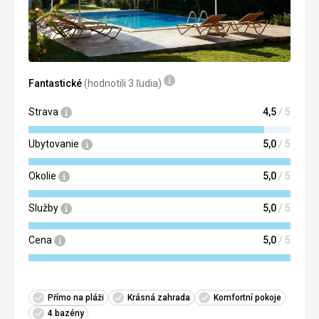
Fantastické
(hodnotili 3 ľudia)
Strava
4,5
/ 5
Ubytovanie
5,0
/ 5
Okolie
5,0
/ 5
Služby
5,0
/ 5
Cena
5,0
/ 5
Přímo na pláži
Krásná zahrada
Komfortní pokoje
4 bazény