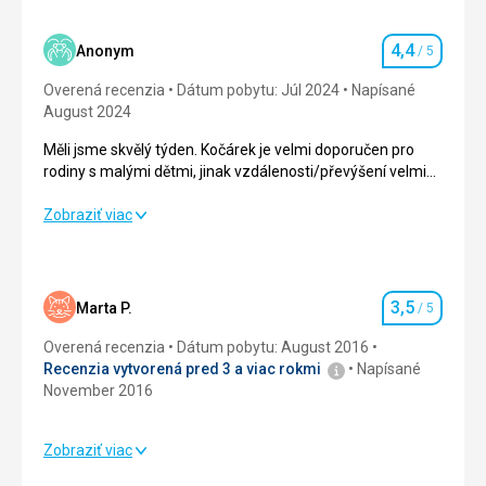
4,4
Anonym
/ 5
Hodnotenie
Overená recenzia
Dátum pobytu: Júl 2024
Napísané
August 2024
Měli jsme skvělý týden. Kočárek je velmi doporučen pro
rodiny s malými dětmi, jinak vzdálenosti/převýšení velmi
znesnadňují chůzi a přepravu. Místní jsou velmi otevření,
usměvaví a ochotní.
Měli jsme skvělý týden. Kočárek je velmi doporučen pro
Zobraziť viac
rodiny s malými dětmi, jinak vzdálenosti/převýšení velmi
znesnadňují chůzi a přepravu. Místní jsou velmi otevření,
usměvaví a ochotní.
3,5
Marta P.
/ 5
Hodnotenie
Strava
5,0
/ 5
Overená recenzia
Dátum pobytu: August 2016
Ubytovanie
4,0
/ 5
Recenzia vytvorená pred 3 a viac rokmi
Napísané
November 2016
Okolie
4,0
/ 5
Zobraziť viac
Služby
4,0
/ 5
Ubytovanie
3,0
/ 5