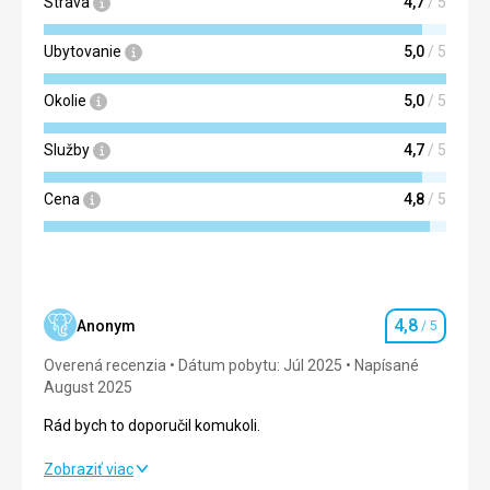
Strava
4,7
/ 5
Táto recenzia bola preložená automaticky pomocou
Ubytovanie
5,0
/ 5
Google Translate
Okolie
5,0
/ 5
Služby
4,7
/ 5
Cena
4,8
/ 5
4,8
Anonym
/ 5
Hodnotenie
Overená recenzia
Dátum pobytu: Júl 2025
Napísané
August 2025
Rád bych to doporučil komukoli.
Rád bych to doporučil komukoli.
Zobraziť viac