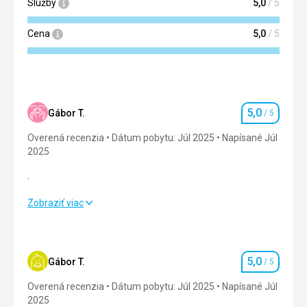
Služby
5,0
/ 5
Cena
5,0
/ 5
5,0
Gábor T.
/ 5
Hodnotenie
Overená recenzia
Dátum pobytu: Júl 2025
Napísané Júl
2025
.
.
Zobraziť viac
Strava
5,0
/ 5
Ubytovanie
5,0
/ 5
5,0
Gábor T.
/ 5
Hodnotenie
Okolie
5,0
/ 5
Overená recenzia
Dátum pobytu: Júl 2025
Napísané Júl
2025