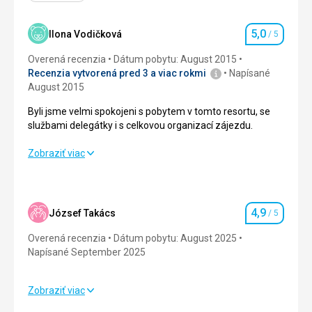
5,0
Ilona Vodičková
/ 5
Hodnotenie
Overená recenzia
Dátum pobytu: August 2015
Recenzia vytvorená pred 3 a viac rokmi
Napísané
August 2015
Byli jsme velmi spokojeni s pobytem v tomto resortu, se
službami delegátky i s celkovou organizací zájezdu.
Byli jsme velmi spokojeni s pobytem v tomto resortu, se
Zobraziť viac
službami delegátky i s celkovou organizací zájezdu.
Strava
5,0
/ 5
4,9
József Takács
/ 5
Hodnotenie
Ubytovanie
5,0
/ 5
Overená recenzia
Dátum pobytu: August 2025
Okolie
5,0
/ 5
Napísané September 2025
Služby
5,0
/ 5
Zobraziť viac
Strava
4,0
/ 5
Cena
5,0
/ 5