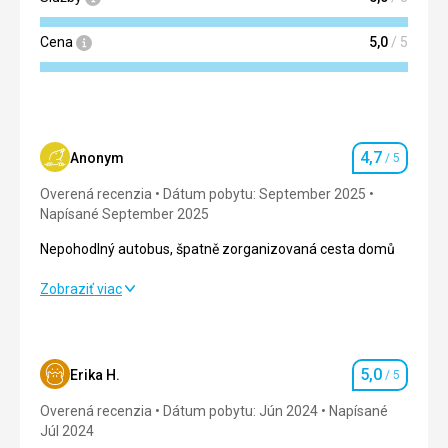
Cena
5,0
/ 5
4,7
Anonym
/ 5
Hodnotenie
Overená recenzia
Dátum pobytu: September 2025
Napísané September 2025
Nepohodlný autobus, špatně zorganizovaná cesta domů
Nepohodlný autobus, špatně zorganizovaná cesta domů
Zobraziť viac
Strava
5,0
/ 5
Ubytovanie
5,0
/ 5
5,0
Erika H.
/ 5
Hodnotenie
Okolie
3,0
/ 5
Overená recenzia
Dátum pobytu: Jún 2024
Napísané
Júl 2024