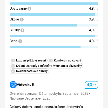
Ubytovanie
4,8
/ 5
Okolie
3,8
/ 5
Služby
4,8
/ 5
Cena
4,0
/ 5
Luxusní plážový resort
Komfortní ubytování
Krásné zahrady s místními květinami a olivovníky
Kvalitní hotelové služby
4,3
Vítězslav B.
/ 5
Hodnotenie
Overená recenzia
Dátum pobytu: September 2025
Napísané September 2025
Celkový dojem - spokojenost, krásné ubytování s