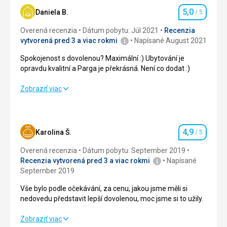
5,0
Daniela B.
/ 5
Hodnotenie
Overená recenzia
Dátum pobytu: Júl 2021
Recenzia
vytvorená pred 3 a viac rokmi
Napísané August 2021
Spokojenost s dovolenou? Maximální :) Ubytování je
opravdu kvalitní a Parga je překrásná. Není co dodat :)
Spokojenost s dovolenou? Maximální :) Ubytování je
Zobraziť viac
opravdu kvalitní a Parga je překrásná. Není co dodat :)
Strava
5,0
/ 5
4,9
Karolina Š.
/ 5
Hodnotenie
Ubytovanie
5,0
/ 5
Overená recenzia
Dátum pobytu: September 2019
Okolie
5,0
/ 5
Recenzia vytvorená pred 3 a viac rokmi
Napísané
September 2019
Služby
5,0
/ 5
Vše bylo podle očekávání, za cenu, jakou jsme měli si
nedovedu představit lepší dovolenou, moc jsme si to užily.
Cena
5,0
/ 5
Vše bylo podle očekávání, za cenu, jakou jsme měli si
Zobraziť viac