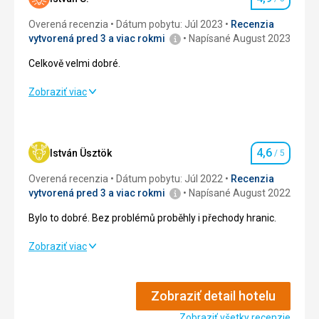
Hodnotenie
Overená recenzia
Dátum pobytu: Júl 2023
Recenzia
vytvorená pred 3 a viac rokmi
Napísané August 2023
Celkově velmi dobré.
Celkově velmi dobré.
Zobraziť viac
Strava
5,0
/ 5
Ubytovanie
5,0
/ 5
4,6
István Üsztök
/ 5
Hodnotenie
Okolie
5,0
/ 5
Overená recenzia
Dátum pobytu: Júl 2022
Recenzia
vytvorená pred 3 a viac rokmi
Napísané August 2022
Služby
4,0
/ 5
Bylo to dobré. Bez problémů proběhly i přechody hranic.
Cena
5,0
/ 5
Bylo to dobré. Bez problémů proběhly i přechody hranic.
Zobraziť viac
Ubytovanie
4,0
/ 5
Pláž
Asi 10 minut chůze. Voda je skvělá. Pláž je přeplněná.
Zobraziť detail hotelu
Okolie
4,0
/ 5
Často jsou rezervována lehátka v restauracích, která se
Zobraziť všetky recenzie