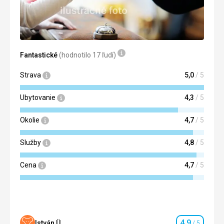
Táto recenzia bola preložená automaticky pomocou
Google Translate
Fantastické
(hodnotilo 17 ľudí)
Strava
5,0
/ 5
Ubytovanie
4,3
/ 5
Okolie
4,7
/ 5
Služby
4,8
/ 5
Cena
4,7
/ 5
4,9
István Ü.
/ 5