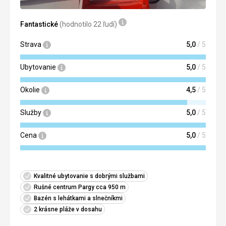
Fantastické
(hodnotilo 22 ľudí)
Strava
5,0
/ 5
Ubytovanie
5,0
/ 5
Okolie
4,5
/ 5
Služby
5,0
/ 5
Cena
5,0
/ 5
Kvalitné ubytovanie s dobrými službami
Rušné centrum Pargy cca 950 m
Bazén s lehátkami a slnečníkmi
2 krásne pláže v dosahu