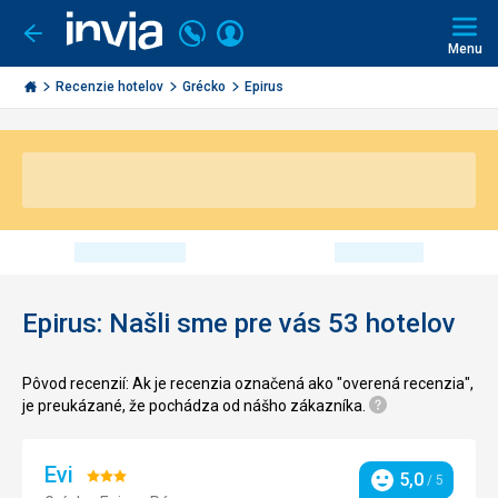
Volajte
Prihlásiť
Ísť
späť
+421
Menu
sa
2
Invia.sk
3221
Recenzie hotelov
Grécko
Epirus
0491
Epirus: Našli sme pre vás 53 hotelov
Pôvod recenzií: Ak je recenzia označená ako "overená recenzia",
je preukázané, že pochádza od nášho zákazníka.
Evi
Hodnotenie:
5,0
/ 5
Hodnotenie