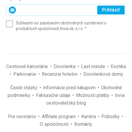
Zadajte
Prihlásiť
svoj
e-
Súhlasím so zasielaním obchodných oznámení o
mail
(povinné)
produktoch spoločnosti Invia.sk, s.r.o.
*
(povinné)
*
Cestovné kancelárie
Dovolenka
Last minute
Exotika
Parkovanie
Recenzie hotelov
Dovolenkové domy
Časté otázky
Informácie pred nákupom
Obchodné
podmienky
Fakturačné údaje
Možnosti platby
Invia
cestovateľský blog
Pre novinárov
Affiliate program
Kariéra
Pobočky
O spoločnosti
Kontakty