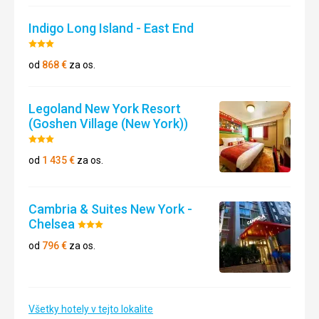
Indigo Long Island - East End
Hodnotenie:
3/5
od
868
€
za os.
Legoland New York Resort
(Goshen Village (New York))
Hodnotenie:
3/5
od
1 435
€
za os.
Cambria & Suites New York -
Chelsea
Hodnotenie:
3/5
od
796
€
za os.
Všetky hotely v tejto lokalite