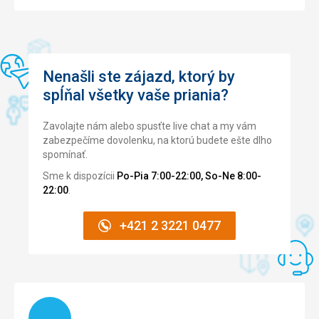
Nenašli ste zájazd, ktorý by
spĺňal všetky vaše priania?
Zavolajte nám alebo spusťte live chat a my vám
zabezpečíme dovolenku, na ktorú budete ešte dlho
spomínať.
Sme k dispozícii
Po-Pia 7:00-22:00, So-Ne 8:00-
22:00
.
+421 2 3221 0477
Načítam