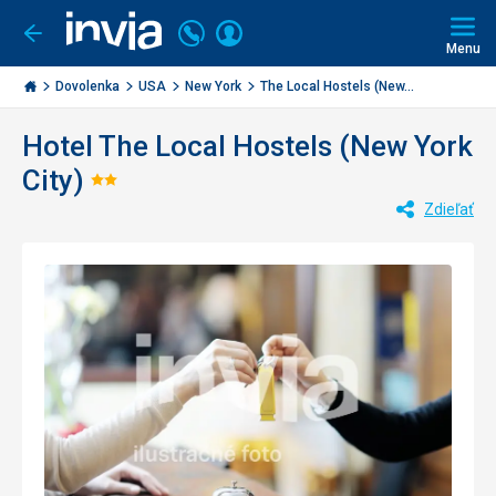
Volajte
Prihlásiť
Ísť
späť
+421
Menu
sa
2
Invia.sk
3221
Dovolenka
USA
New York
The Local Hostels (New...
0477
Hotel The Local Hostels (New York
City)
Hodnotenie:
Zdieľať
2/5