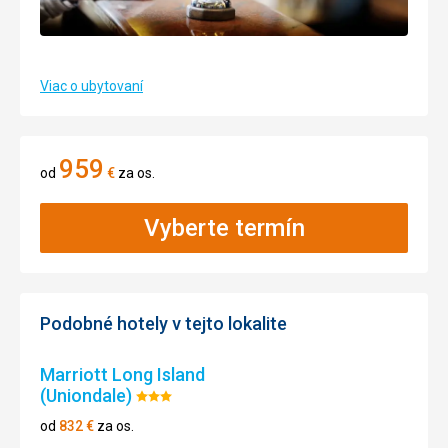
Viac o ubytovaní
959
od
€
za os.
Vyberte termín
Podobné hotely v tejto lokalite
Marriott Long Island
(Uniondale)
Hodnotenie:
3/5
od
832
€
za os.