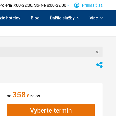
Po-Pia 7:00-22:00, So-Ne 8:00-22:00
Prihlásiť sa
ie hotelov
Blog
Ďalšie služby
Viac
Zavrieť
Zdieľať
358
od
€
za os.
Vyberte termín