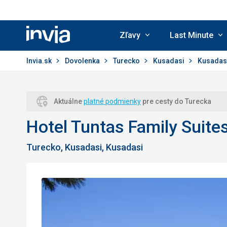
Zľavy
Last Minute
Invia.sk
Invia.sk
Dovolenka
Turecko
Kusadasi
Kusadas
Aktuálne
platné podmienky
pre cesty do Turecka
Hotel Tuntas Family Suite
Turecko, Kusadasi, Kusadasi