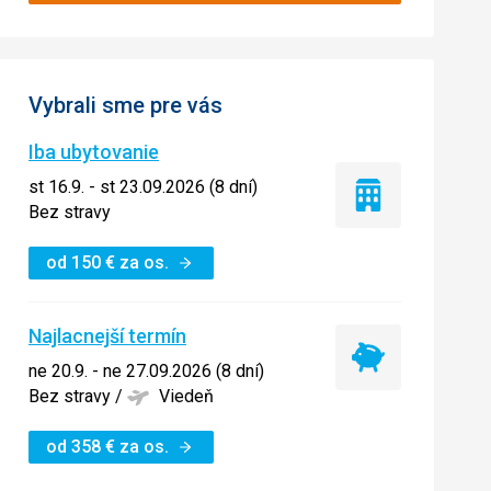
Vybrali sme pre vás
Iba ubytovanie
st 16.9. - st 23.09.2026 (8 dní)
Iba
Bez stravy
ubytovanie
od
150
€
za os.
Najlacnejší termín
Najlacnejší
ne 20.9. - ne 27.09.2026 (8 dní)
termín
Bez stravy
/
Viedeň
od
358
€
za os.