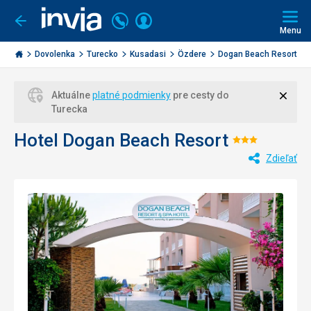
Volajte
Prihlásiť
Ísť
späť
+421
Menu
sa
2
Invia.sk
3221
Dovolenka
Turecko
Kusadasi
Özdere
Dogan Beach Resort
0477
Zavri
Aktuálne
platné podmienky
pre cesty do
Turecka
Hotel Dogan Beach Resort
Hodnoten
Zdieľať
3/5