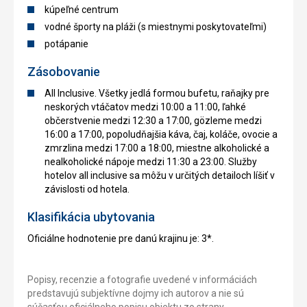
kúpeľné centrum
vodné športy na pláži (s miestnymi poskytovateľmi)
potápanie
Zásobovanie
All Inclusive. Všetky jedlá formou bufetu, raňajky pre
neskorých vtáčatov medzi 10:00 a 11:00, ľahké
občerstvenie medzi 12:30 a 17:00, gözleme medzi
16:00 a 17:00, popoludňajšia káva, čaj, koláče, ovocie a
zmrzlina medzi 17:00 a 18:00, miestne alkoholické a
nealkoholické nápoje medzi 11:30 a 23:00. Služby
hotelov all inclusive sa môžu v určitých detailoch líšiť v
závislosti od hotela.
Klasifikácia ubytovania
Oficiálne hodnotenie pre danú krajinu je: 3*.
Popisy, recenzie a fotografie uvedené v informáciách
predstavujú subjektívne dojmy ich autorov a nie sú
súčasťou oficiálneho popisu objektu zo strany