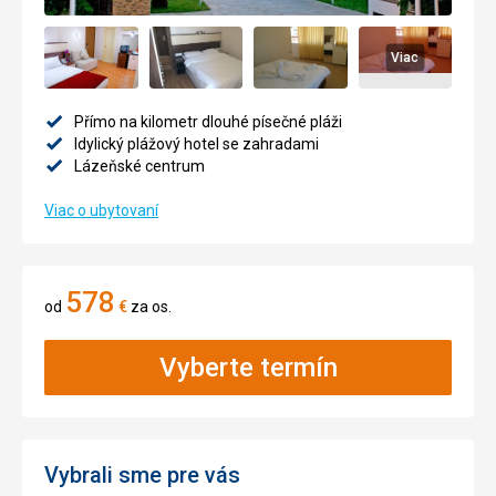
Viac
Přímo na kilometr dlouhé písečné pláži
Idylický plážový hotel se zahradami
Lázeňské centrum
Viac o ubytovaní
578
od
€
za os.
Vyberte termín
Vybrali sme pre vás