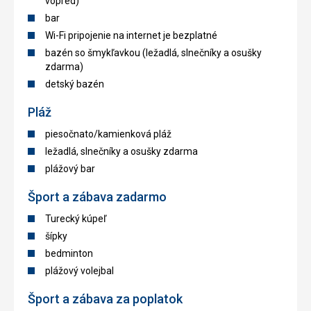
vopred)
bar
Wi-Fi pripojenie na internet je bezplatné
bazén so šmykľavkou (ležadlá, slnečníky a osušky
zdarma)
detský bazén
Pláž
piesočnato/kamienková pláž
ležadlá, slnečníky a osušky zdarma
plážový bar
Šport a zábava zadarmo
Turecký kúpeľ
šípky
bedminton
plážový volejbal
Šport a zábava za poplatok