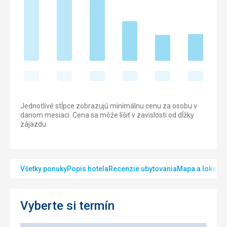
Jednotlivé stĺpce zobrazujú minimálnu cenu za osobu v
danom mesiaci. Cena sa môže líšiť v zavislosti od dĺžky
zájazdu.
Všetky ponuky
Popis hotela
Recenzie ubytovania
Mapa a lokalita
Vyberte si termín