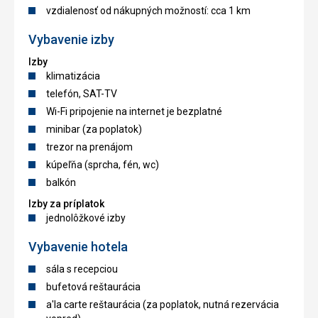
vzdialenosť od nákupných možností: cca 1 km
Vybavenie izby
Izby
klimatizácia
telefón, SAT-TV
Wi-Fi pripojenie na internet je bezplatné
minibar (za poplatok)
trezor na prenájom
kúpeľňa (sprcha, fén, wc)
balkón
Izby za príplatok
jednolôžkové izby
Vybavenie hotela
sála s recepciou
bufetová reštaurácia
a'la carte reštaurácia (za poplatok, nutná rezervácia