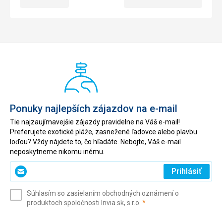
Ponuky najlepších zájazdov na e-mail
Tie najzaujímavejšie zájazdy pravidelne na Váš e-mail!
Preferujete exotické pláže, zasnežené ľadovce alebo plavbu
loďou? Vždy nájdete to, čo hľadáte. Nebojte, Váš e-mail
neposkytneme nikomu inému.
Zadajte
Prihlásiť
svoj
e-
Súhlasím so zasielaním obchodných oznámení o
mail
(povinné)
produktoch spoločnosti Invia.sk, s.r.o.
*
(povinné)
*