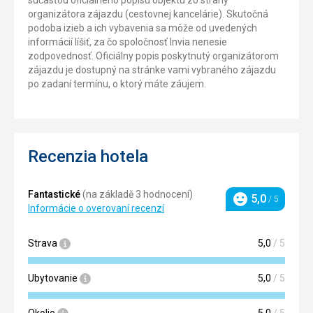
organizátora zájazdu (cestovnej kancelárie). Skutočná
podoba izieb a ich vybavenia sa môže od uvedených
informácií líšiť, za čo spoločnosť Invia nenesie
zodpovednosť. Oficiálny popis poskytnutý organizátorom
zájazdu je dostupný na stránke vami vybraného zájazdu
po zadaní termínu, o ktorý máte záujem.
Recenzia hotela
Fantastické
(na základě 3 hodnocení)
5,0
/ 5
Hodnotenie
Informácie o overovaní recenzí
Strava
5,0
/ 5
Ubytovanie
5,0
/ 5
Okolie
5,0
/ 5