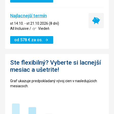
Najlacnejší termín
Najlacnejší
st 14.10. - st 21.10.2026 (8 dní)
termín
All Inclusive
/
Viedeň
od
578
€
za os.
Ste flexibilný? Vyberte si lacnejší
mesiac a ušetrite!
Graf ukazuje predpokladaný vývoj cien v nasledujúcich
mesiacoch.