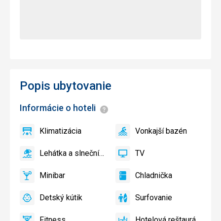
Popis ubytovanie
Informácie o hoteli
Informácie
Klimatizácia
Vonkajší bazén
áno
Klimatizácia
áno
Vonkajší
bazén
Lehátka a slnečníky pri bazéne zadarmo
TV
áno
Lehátka
áno
TV
a
Minibar
Chladnička
slnečníky
áno
Minibar,
áno
Chladnička
pri
Bar
Detský kútik
Surfovanie
bazéne
áno
Detský
áno
Surfovanie
zadarmo
kútik,
Fitness
Hotelová reštaurácia