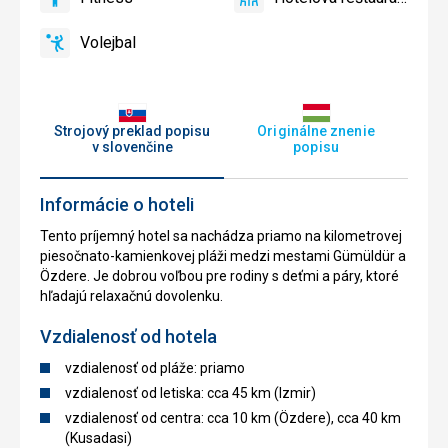
Detské
áno
Fitness
áno
Hotelová
ihrisko,
reštaurácia
Volejbal
Detský
áno
Volejbal
bazén
Strojový preklad popisu
Originálne znenie
v slovenčine
popisu
Informácie o hoteli
Tento príjemný hotel sa nachádza priamo na kilometrovej
piesočnato-kamienkovej pláži medzi mestami Gümüldür a
Özdere. Je dobrou voľbou pre rodiny s deťmi a páry, ktoré
hľadajú relaxačnú dovolenku.
Vzdialenosť od hotela
vzdialenosť od pláže: priamo
vzdialenosť od letiska: cca 45 km (Izmir)
vzdialenosť od centra: cca 10 km (Özdere), cca 40 km
(Kusadasi)