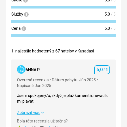
Služby
5,0
/ 5
Cena
5,0
/ 5
1
. najlepšie hodnotený z
67
hotelov v Kusadasi
5,0
ANNA P.
/ 5
Hodnotenie
Overená recenzia
Dátum pobytu: Jún 2025
Napísané Jún 2025
Jsem spokojený/á, i když je pláž kamenitá, nevadilo
mi plavat.
Jsem spokojený/á, i když je pláž kamenitá, nevadilo
Zobraziť viac
mi plavat.
Bola táto recenzia užitočná?