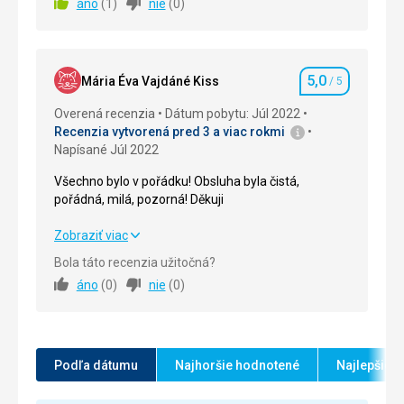
áno
(
1
)
nie
(
0
)
Strava
5,0
/ 5
Ubytovanie
5,0
/ 5
5,0
Okolie
5,0
/ 5
Mária Éva Vajdáné Kiss
/ 5
Hodnotenie
Overená recenzia
Dátum pobytu: Júl 2022
Služby
5,0
/ 5
Recenzia vytvorená pred 3 a viac rokmi
Napísané Júl 2022
Cena
5,0
/ 5
Všechno bylo v pořádku! Obsluha byla čistá,
pořádná, milá, pozorná! Děkuji
Pláž
Pláž hned vedle hotelu. Oblázková. Dostatek lehátek
Všechno bylo v pořádku! Obsluha byla čistá,
Zobraziť viac
a matrací.
pořádná, milá, pozorná! Děkuji
Bola táto recenzia užitočná?
Strava
áno
(
0
)
nie
(
0
)
Jsem spokojený. Bez jakýchkoli výhrad.
Strava
5,0
/ 5
Ubytovanie
Ubytovanie
5,0
/ 5
Na požádání jsme měli oddělené spací prostory.
Služby
Okolie
5,0
/ 5
Podľa dátumu
Najhoršie hodnotené
Najlepšie 
Malý, klidný hotel. Můžete si odpočinout.
Služby
5,0
/ 5