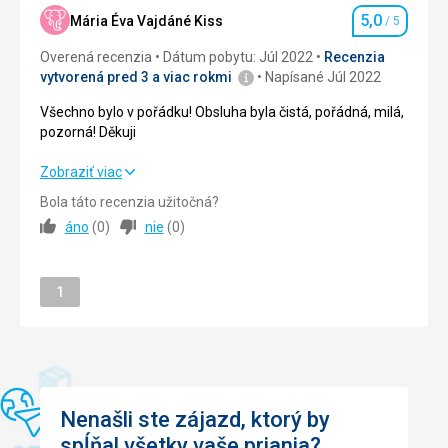
5,0
Mária Éva Vajdáné Kiss
/ 5
Hodnotenie
Okolie
5,0
/ 5
Overená recenzia
Dátum pobytu: Júl 2022
Recenzia
vytvorená pred 3 a viac rokmi
Napísané Júl 2022
Služby
5,0
/ 5
Všechno bylo v pořádku! Obsluha byla čistá, pořádná, milá,
Cena
5,0
/ 5
pozorná! Děkuji
Všechno bylo v pořádku! Obsluha byla čistá, pořádná, milá,
Zobraziť viac
Pláž
pozorná! Děkuji
Pláž hned vedle hotelu. Oblázková. Dostatek lehátek a
Bola táto recenzia užitočná?
matrací.
áno
(
0
)
nie
(
0
)
Strava
5,0
/ 5
Strava
Jsem spokojený. Bez jakýchkoli výhrad.
Ubytovanie
5,0
/ 5
Stránka
1
Ubytovanie
Okolie
5,0
/ 5
Na požádání jsme měli oddělené spací prostory.
Služby
Služby
5,0
/ 5
Malý, klidný hotel. Můžete si odpočinout.
Cena
5,0
/ 5
Táto recenzia bola preložená automaticky pomocou
Nenašli ste zájazd, ktorý by
Google Translate
spĺňal všetky vaše priania?