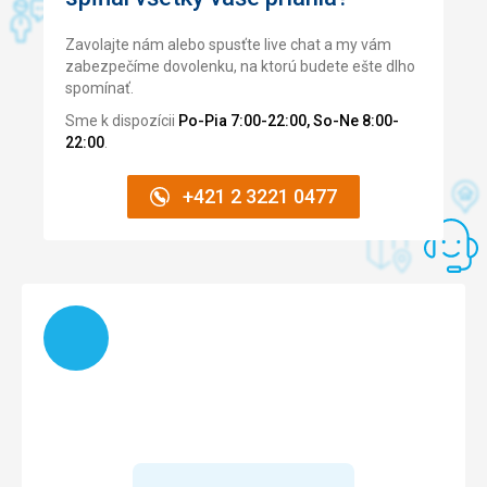
Pláž
Nedotčená pláž! I tam zaměstnanec hotelu udržoval pláž v
Zavolajte nám alebo spusťte live chat a my vám
maximální možné míře uklizené a čisté, ale když ráno
zabezpečíme dovolenku, na ktorú budete ešte dlho
chlap viděl, že jdeme na pláž, přiběhl a měl o den
spomínať.
postaráno! Byli jsme velmi spokojeni! Děkuji!
Sme k dispozícii
Po-Pia 7:00-22:00, So-Ne 8:00-
Strava
22:00
.
Všechno bylo bohaté!
Ubytovanie
+421 2 3221 0477
Čistá organizace!
Služby
Měli jsme pozorného komorníka!
Táto recenzia bola preložená automaticky pomocou
Google Translate
Načítam