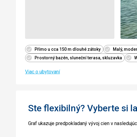
Přímo u cca 150 m dlouhé zátoky
Malý, moder
Prostorný bazén, sluneční terasa, skluzavka
W
Viac o ubytovaní
Ste flexibilný? Vyberte si l
Graf ukazuje predpokladaný vývoj cien v nasledujú