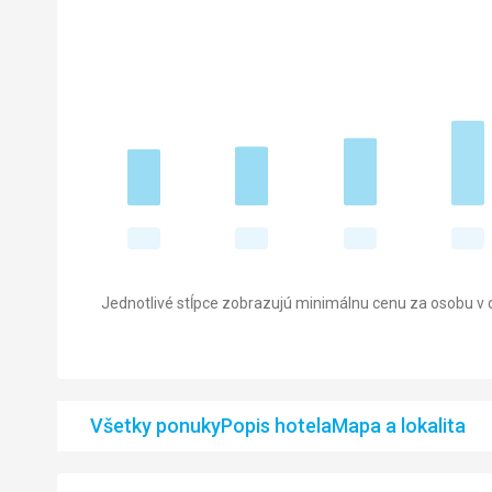
Jednotlivé stĺpce zobrazujú minimálnu cenu za osobu v d
Všetky ponuky
Popis hotela
Mapa a lokalita