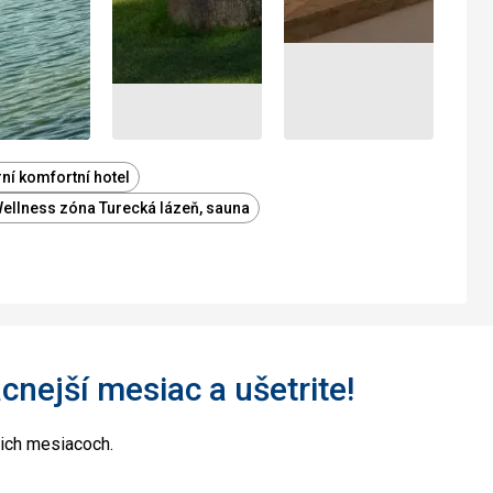
ní komfortní hotel
ellness zóna Turecká lázeň, sauna
acnejší mesiac a ušetrite!
cich mesiacoch.