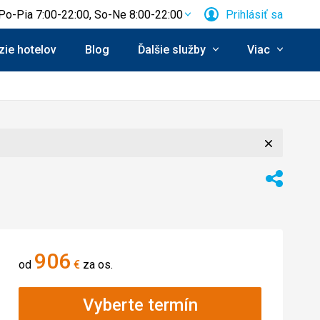
Po-Pia 7:00-22:00, So-Ne 8:00-22:00
Prihlásiť sa
ie hotelov
Blog
Ďalšie služby
Viac
Zavrieť
Zdieľať
906
od
€
za os.
Vyberte termín