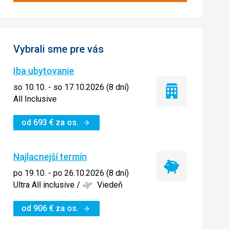
Vybrali sme pre vás
Iba ubytovanie
so 10.10. - so 17.10.2026 (8 dní)
Iba
All Inclusive
ubytovanie
od
693
€
za os.
Najlacnejší termín
Najlacnejší
po 19.10. - po 26.10.2026 (8 dní)
termín
Ultra All inclusive
/
Viedeň
od
906
€
za os.