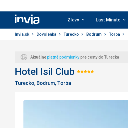
Zľavy
Last Minute
Invia.sk
Invia.sk
Dovolenka
Turecko
Bodrum
Torba
Aktuálne
platné podmienky
pre cesty do Turecka
Hotel Isil Club
Hodnotenie
Turecko, Bodrum, Torba
5/5