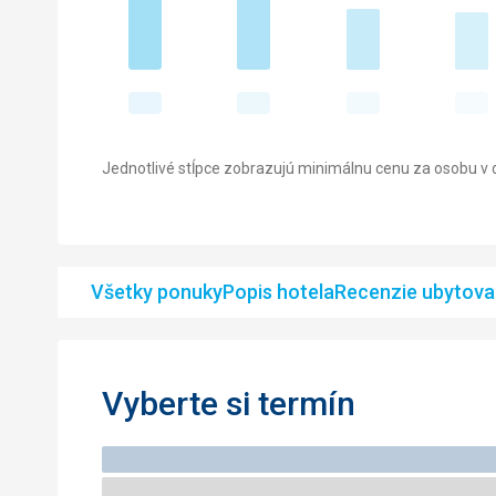
Jednotlivé stĺpce zobrazujú minimálnu cenu za osobu v d
Všetky ponuky
Popis hotela
Recenzie ubytova
Vyberte si termín