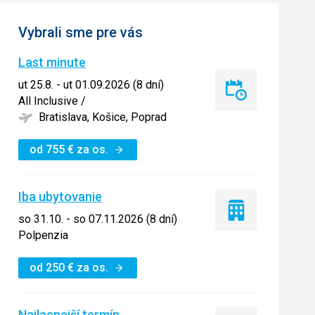
Vybrali sme pre vás
Last minute
ut 25.8. - ut 01.09.2026 (8 dní)
Last
All Inclusive
/
minute
Bratislava, Košice, Poprad
od
755
€
za os.
Iba ubytovanie
Iba
so 31.10. - so 07.11.2026 (8 dní)
ubytovanie
Polpenzia
od
250
€
za os.
Najlacnejší termín