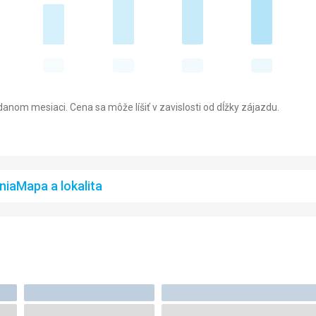
anom mesiaci. Cena sa môže líšiť v zavislosti od dĺžky zájazdu.
nia
Mapa a lokalita