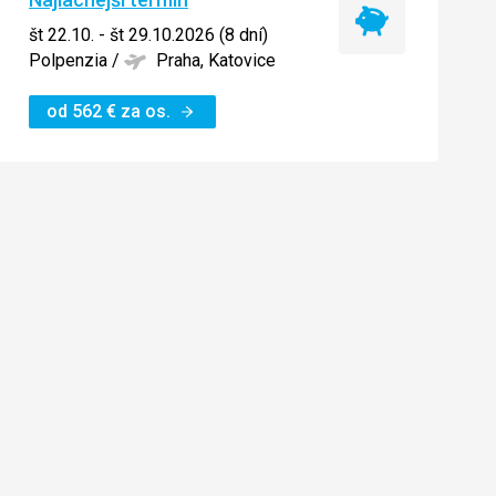
Najlacnejší
št 22.10. - št 29.10.2026 (8 dní)
termín
Polpenzia
/
Praha, Katovice
od
562
€
za os.