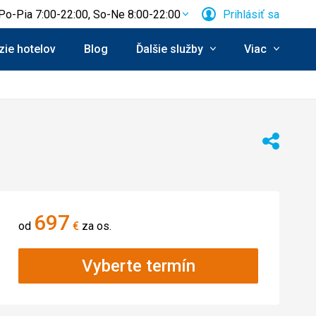
Po-Pia 7:00-22:00, So-Ne 8:00-22:00
Prihlásiť sa
ie hotelov
Blog
Ďalšie služby
Viac
Zdieľať
697
od
€
za os.
Vyberte termín