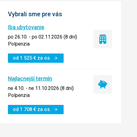
Vybrali sme pre vás
Iba ubytovanie
po 26.10. - po 02.11.2026 (8 dní)
Iba
Polpenzia
ubytovanie
od
1 525
€
za os.
Najlacnejší termín
Najlacnejší
ne 4.10. - ne 11.10.2026 (8 dní)
termín
Polpenzia
od
1 708
€
za os.