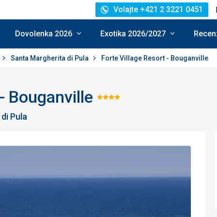
Volajte +421 2 3221 0451
Dovolenka 2026
Exotika 2026/2027
Recenz
Santa Margherita di Pula
Forte Village Resort - Bouganville
 - Bouganville
Hodnotenie:
di Pula
4/5