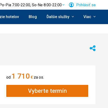
Po-Pia 7:00-22:00, So-Ne 8:00-22:00
Prihlásiť sa
ie hotelov
Blog
Ďalšie služby
Viac
Zdieľať
1 710
od
€
za os.
Vyberte termín