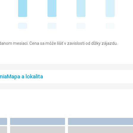
anom mesiaci. Cena sa môže líšiť v zavislosti od dĺžky zájazdu.
nia
Mapa a lokalita