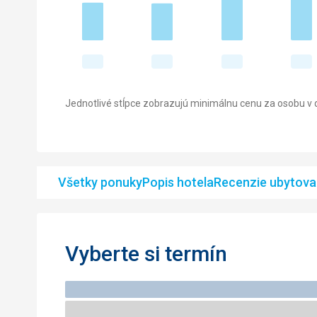
Jednotlivé stĺpce zobrazujú minimálnu cenu za osobu v d
Všetky ponuky
Popis hotela
Recenzie ubytova
Vyberte si termín