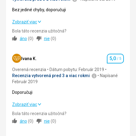
Cena
5,0
/ 5
Bez jediné chyby, doporučuji
Bez jediné chyby, doporučuji
Zobraziť viac
Ubytovanie
Čisté a prostorné apartmány. Velmi hezké ubytování.
Bola táto recenzia užitočná?
Ubytovanie
5,0
/ 5
áno
(
0
)
nie
(
0
)
Táto recenzia bola preložená automaticky pomocou
Okolie
4,0
/ 5
Google Translate
5,0
Služby
4,0
/ 5
Ivana K.
/ 5
Hodnotenie
Overená recenzia
Dátum pobytu: Február 2019
Cena
4,0
/ 5
Recenzia vytvorená pred 3 a viac rokmi
Napísané
Február 2019
Strava
Doporučuji
v ceně jsme neměli započtenou stravu - nemohu tak
hodnotit
Doporučuji
Zobraziť viac
Ubytovanie
Bola táto recenzia užitočná?
čisté, útulné, doporučuji
Strava
5,0
/ 5
áno
(
0
)
nie
(
0
)
Služby
Ubytovanie
5,0
/ 5
v pořádku, bez chyby