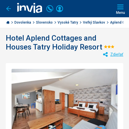
Volajte
Prihlásiť
Ísť
späť
+421
Menu
sa
2
Invia.sk
3221
Dovolenka
Slovensko
Vysoké Tatry
Veľký Slavkov
Aplend Cott
0477
Hotel Aplend Cottages and
Houses Tatry Holiday Resort
Hodnot
Zdieľať
3/5