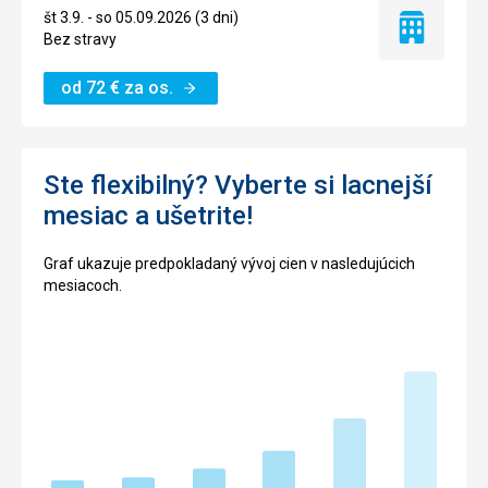
št 3.9. - so 05.09.2026 (3 dni)
Iba
Bez stravy
ubytovanie
od
72
€
za os.
Ste flexibilný? Vyberte si lacnejší
mesiac a ušetrite!
Graf ukazuje predpokladaný vývoj cien v nasledujúcich
mesiacoch.