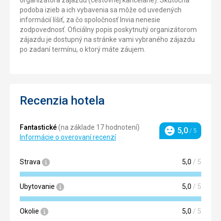
podoba izieb a ich vybavenia sa môže od uvedených
informácií líšiť, za čo spoločnosť Invia nenesie
zodpovednosť. Oficiálny popis poskytnutý organizátorom
zájazdu je dostupný na stránke vami vybraného zájazdu
po zadaní termínu, o ktorý máte záujem.
Recenzia hotela
Fantastické
(na základe 17 hodnotení)
5,0
/ 5
Hodnotenie
Informácie o overovaní recenzí
Strava
5,0
/ 5
Ubytovanie
5,0
/ 5
Okolie
5,0
/ 5