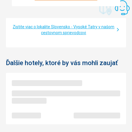
Nevyužili jsme
Táto recenzia bola preložená automaticky pomocou
Google Translate
Zistite viac o lokalite Slovensko - Vysoké Tatry v našom
cestovnom sprievodcovi
Ďalšie hotely, ktoré by vás mohli zaujať