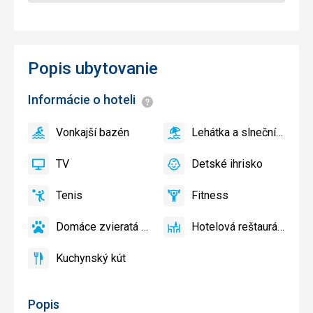
Popis ubytovanie
Informácie o hoteli
Informácie
Vonkajší bazén
Lehátka a slnečníky pri
áno
Vonkajší
áno
Lehátka
bazén
a
TV
Detské ihrisko
slnečníky
áno
TV
áno
Detské
pri
ihrisko
Tenis
Fitness
bazéne
áno
Tenis,
áno
Fitness
zadarmo
Volejbal
Domáce zvieratá povolené
Hotelová reštaurácia
áno
Domáce
áno
Hotelová
zvieratá
reštaurácia
Kuchynský kút
povolené
áno
Kuchynský
kút
Popis