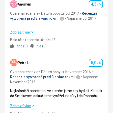
4,5
Okolie
5,0
/ 5
Anonym
/ 5
Táto recenzia bola preložená automaticky pomocou
Hodnotenie
Google Translate
Overená recenzia
Dátum pobytu: Júl 2017
Recenzia
Služby
5,0
/ 5
vytvorená pred 3 a viac rokmi
Napísané Júl 2017
Cena
5,0
/ 5
Zobraziť viac
Strava
4,0
/ 5
Bola táto recenzia užitočná?
áno
(
0
)
nie
(
0
)
Ubytovanie
4,0
/ 5
Okolie
4,0
/ 5
5,0
Petra L.
/ 5
Hodnotenie
Služby
4,0
/ 5
Overená recenzia
Dátum pobytu: November 2016
Recenzia vytvorená pred 3 a viac rokmi
Napísané
Cena
4,0
/ 5
November 2016
Nejkrásnější apartmán, ve kterém jsme kdy bydleli. Kousek
do Smokovce, odkud jsme vyráželi na túry i do Popradu,
kam jsme si mohli zajet nakoupit. Skvělá cena.
Nejkrásnější apartmán, ve kterém jsme kdy bydleli. Kousek
Zobraziť viac
do Smokovce, odkud jsme vyráželi na túry i do Popradu,