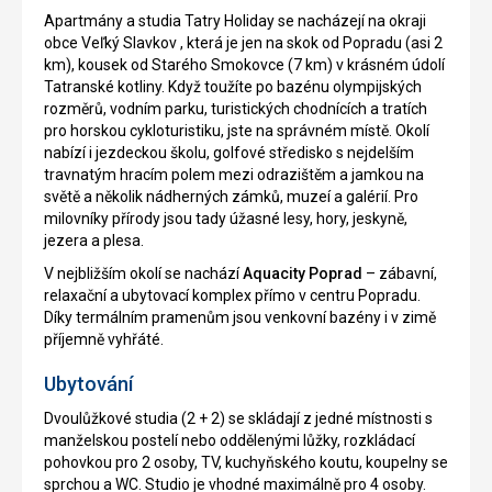
Apartmány a studia Tatry Holiday se nacházejí na okraji
obce Veľký Slavkov , která je jen na skok od Popradu (asi 2
km), kousek od Starého Smokovce (7 km) v krásném údolí
Tatranské kotliny. Když toužíte po bazénu olympijských
rozměrů, vodním parku, turistických chodnících a tratích
pro horskou cykloturistiku, jste na správném místě. Okolí
nabízí i jezdeckou školu, golfové středisko s nejdelším
travnatým hracím polem mezi odrazištěm a jamkou na
světě a několik nádherných zámků, muzeí a galérií. Pro
milovníky přírody jsou tady úžasné lesy, hory, jeskyně,
jezera a plesa.
V nejbližším okolí se nachází
Aquacity Poprad
– zábavní,
relaxační a ubytovací komplex přímo v centru Popradu.
Díky termálním pramenům jsou venkovní bazény i v zimě
příjemně vyhřáté.
Ubytování
Dvoulůžkové studia (2 + 2) se skládají z jedné místnosti s
manželskou postelí nebo oddělenými lůžky, rozkládací
pohovkou pro 2 osoby, TV, kuchyňského koutu, koupelny se
sprchou a WC. Studio je vhodné maximálně pro 4 osoby.