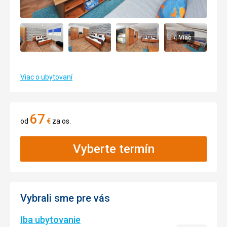
Viac
Viac o ubytovaní
67
od
€
za os.
Vyberte termín
Vybrali sme pre vás
Iba ubytovanie