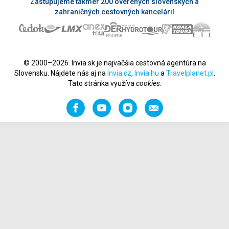
Zastupujeme takmer 200 overených slovenských a
zahraničných cestovných kancelárií
© 2000–2026. Invia.sk je najväčšia cestovná agentúra na
Slovensku. Nájdete nás aj na
Invia.cz
,
Invia.hu
a
Travelplanet.pl
.
Tato stránka využíva
cookies
.
Facebook
YouTube
Instagram
Odporučiť