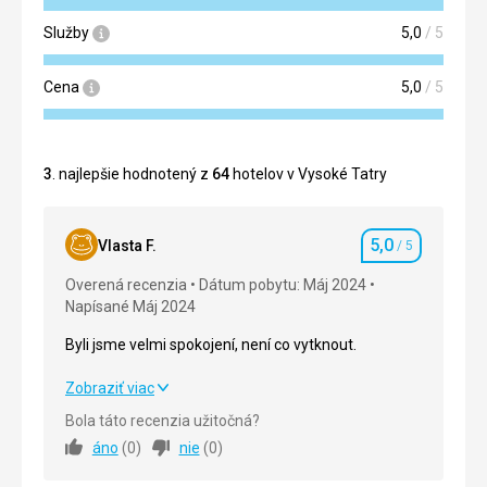
Služby
5,0
/ 5
Cena
5,0
/ 5
3
. najlepšie hodnotený z
64
hotelov v Vysoké Tatry
5,0
Vlasta F.
/ 5
Hodnotenie
Overená recenzia
Dátum pobytu: Máj 2024
Napísané Máj 2024
Byli jsme velmi spokojení, není co vytknout.
Byli jsme velmi spokojení, není co vytknout.
Zobraziť viac
Bola táto recenzia užitočná?
Strava
5,0
/ 5
áno
(
0
)
nie
(
0
)
Ubytovanie
5,0
/ 5