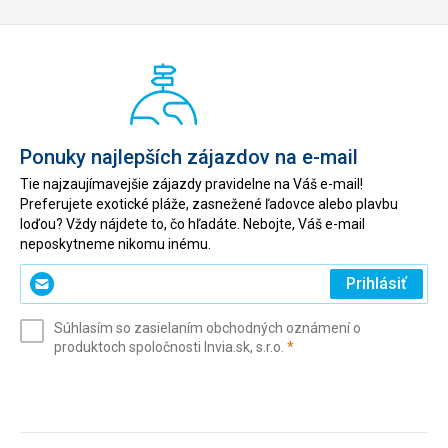
Ponuky najlepších zájazdov na e-mail
Tie najzaujímavejšie zájazdy pravidelne na Váš e-mail!
Preferujete exotické pláže, zasnežené ľadovce alebo plavbu
loďou? Vždy nájdete to, čo hľadáte. Nebojte, Váš e-mail
neposkytneme nikomu inému.
Zadajte
Prihlásiť
svoj
e-
Súhlasím so zasielaním obchodných oznámení o
mail
(povinné)
produktoch spoločnosti Invia.sk, s.r.o.
*
(povinné)
*