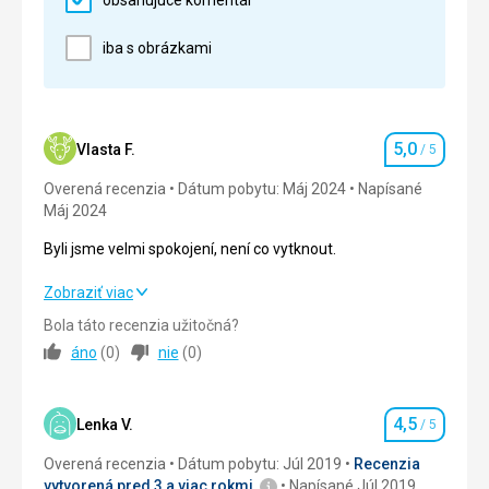
iba s obrázkami
5,0
Vlasta F.
/ 5
Hodnotenie
Overená recenzia
Dátum pobytu: Máj 2024
Napísané
Máj 2024
Byli jsme velmi spokojení, není co vytknout.
Byli jsme velmi spokojení, není co vytknout.
Zobraziť viac
Bola táto recenzia užitočná?
Strava
5,0
/ 5
áno
(
0
)
nie
(
0
)
Ubytovanie
5,0
/ 5
4,5
Okolie
5,0
/ 5
Lenka V.
/ 5
Hodnotenie
Overená recenzia
Dátum pobytu: Júl 2019
Recenzia
Služby
5,0
/ 5
vytvorená pred 3 a viac rokmi
Napísané Júl 2019