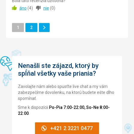
Bola táto recenzia užitočná?
kam jsme si mohli zajet nakoupit. Skvělá cena.
áno
(
4
)
nie
(
0
)
Strava
5,0
/ 5
Ďalšie
Stránka
Stránka
Ubytovanie
1
2
5,0
/ 5
Stránka
Okolie
5,0
/ 5
Služby
5,0
/ 5
Cena
5,0
/ 5
Nenašli ste zájazd, ktorý by
spĺňal všetky vaše priania?
Strava
Zavolajte nám alebo spusťte live chat a my vám
Vařili jsme si sami, kuchyň skvěle vybavená.
zabezpečíme dovolenku, na ktorú budete ešte dlho
Ubytovanie
spomínať.
Apartmán - nádherný, prostorný, útulný, čistý. Skvělý
Sme k dispozícii
Po-Pia 7:00-22:00, So-Ne 8:00-
výhled na Tatry, k dispozici balkón. Příjemné velké postele,
22:00
.
vybavená kuchyň (mikrovlnka, hrnce, varná konvice,
plotýnka, spousta příborů, nože, talíře, ...), gauč, televize.
+421 2 3221 0477
Služby