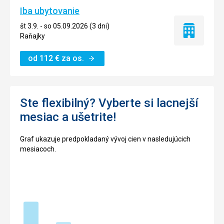
Iba ubytovanie
št 3.9. - so 05.09.2026 (3 dni)
Iba
Raňajky
ubytovanie
od
112
€
za os.
Ste flexibilný? Vyberte si lacnejší
mesiac a ušetrite!
Graf ukazuje predpokladaný vývoj cien v nasledujúcich
mesiacoch.