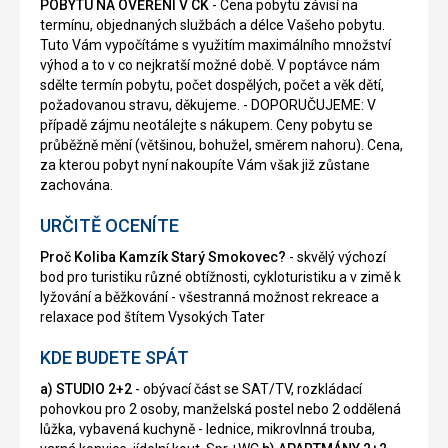
POBYTU NA OVĚŘENÍ V CK
- Cena pobytu závisí na
termínu, objednaných službách a délce Vašeho pobytu.
Tuto Vám vypočítáme s využitím maximálního množství
výhod a to v co nejkratší možné době. V poptávce nám
sdělte termín pobytu, počet dospělých, počet a věk dětí,
požadovanou stravu, děkujeme. - DOPORUČUJEME: V
případě zájmu neotálejte s nákupem. Ceny pobytu se
průběžně mění (většinou, bohužel, směrem nahoru). Cena,
za kterou pobyt nyní nakoupíte Vám však již zůstane
zachována.
URČITĚ OCENÍTE
Proč Koliba Kamzík Starý Smokovec?
- skvělý výchozí
bod pro turistiku různé obtížnosti, cykloturistiku a v zimě k
lyžování a běžkování - všestranná možnost rekreace a
relaxace pod štítem Vysokých Tater
KDE BUDETE SPÁT
a) STUDIO 2+2
- obývací část se SAT/TV, rozkládací
pohovkou pro 2 osoby, manželská postel nebo 2 oddělená
lůžka, vybavená kuchyně - lednice, mikrovlnná trouba,