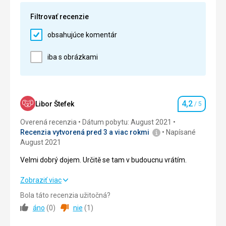
Cena
5,0
/ 5
Filtrovať recenzie
obsahujúce komentár
iba s obrázkami
4,2
Libor Štefek
/ 5
Hodnotenie
Overená recenzia
Dátum pobytu: August 2021
Recenzia vytvorená pred 3 a viac rokmi
Napísané
August 2021
Velmi dobrý dojem. Určitě se tam v budoucnu vrátím.
Zobraziť viac
Velmi dobrý dojem. Určitě se tam v budoucnu vrátím.
Bola táto recenzia užitočná?
Strava
3,0
/ 5
áno
(
0
)
nie
(
1
)
Ubytovanie
4,0
/ 5