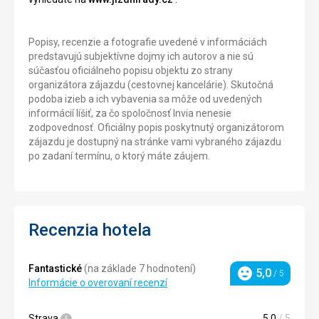
Popisy, recenzie a fotografie uvedené v informáciách
predstavujú subjektívne dojmy ich autorov a nie sú
súčasťou oficiálneho popisu objektu zo strany
organizátora zájazdu (cestovnej kancelárie). Skutočná
podoba izieb a ich vybavenia sa môže od uvedených
informácií líšiť, za čo spoločnosť Invia nenesie
zodpovednosť. Oficiálny popis poskytnutý organizátorom
zájazdu je dostupný na stránke vami vybraného zájazdu
po zadaní termínu, o ktorý máte záujem.
Recenzia hotela
Fantastické
(na základe 7 hodnotení)
5,0
/ 5
Hodnotenie
Informácie o overovaní recenzí
Strava
5,0
/ 5