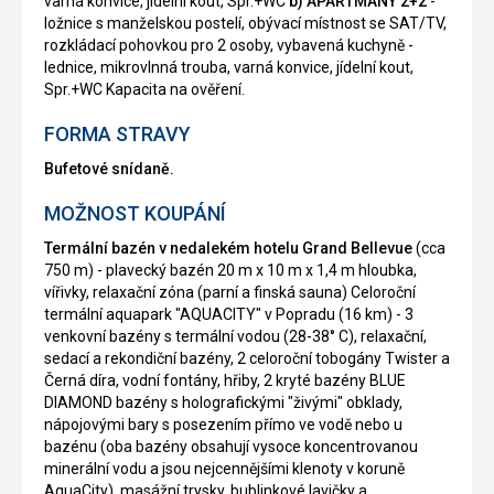
varná konvice, jídelní kout, Spr.+WC
b) APARTMÁNY 2+2
-
ložnice s manželskou postelí, obývací místnost se SAT/TV,
rozkládací pohovkou pro 2 osoby, vybavená kuchyně -
lednice, mikrovlnná trouba, varná konvice, jídelní kout,
Spr.+WC Kapacita na ověření.
FORMA STRAVY
Bufetové snídaně.
MOŽNOST KOUPÁNÍ
Termální bazén v nedalekém hotelu Grand Bellevue
(cca
750 m) - plavecký bazén 20 m x 10 m x 1,4 m hloubka,
vířivky, relaxační zóna (parní a finská sauna) Celoroční
termální aquapark "AQUACITY" v Popradu (16 km) - 3
venkovní bazény s termální vodou (28-38° C), relaxační,
sedací a rekondiční bazény, 2 celoroční tobogány Twister a
Černá díra, vodní fontány, hřiby, 2 kryté bazény BLUE
DIAMOND bazény s holografickými "živými" obklady,
nápojovými bary s posezením přímo ve vodě nebo u
bazénu (oba bazény obsahují vysoce koncentrovanou
minerální vodu a jsou nejcennějšími klenoty v koruně
AquaCity), masážní trysky, bublinkové lavičky a