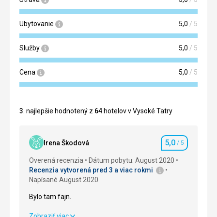
Ubytovanie
5,0
/ 5
Služby
5,0
/ 5
Cena
5,0
/ 5
3
. najlepšie hodnotený z
64
hotelov v Vysoké Tatry
5,0
Irena Škodová
/ 5
Hodnotenie
Overená recenzia
Dátum pobytu: August 2020
Recenzia vytvorená pred 3 a viac rokmi
Napísané August 2020
Bylo tam fajn.
Bylo tam fajn.
Zobraziť viac