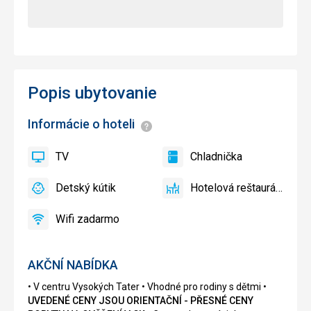
Popis ubytovanie
Informácie o hoteli
Informácie
TV
Chladnička
áno
TV
áno
Chladnička
Detský kútik
Hotelová reštaurácia
áno
Detský
áno
Hotelová
kútik
reštaurácia
Wifi zadarmo
áno
Wifi
zadarmo
AKČNÍ NABÍDKA
• V centru Vysokých Tater • Vhodné pro rodiny s dětmi •
UVEDENÉ CENY JSOU ORIENTAČNÍ - PŘESNÉ CENY