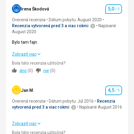
5,0
Okolie
4,0
/ 5
Irena Škodová
/ 5
Hodnotenie
Overená recenzia
Dátum pobytu: August 2020
Služby
4,0
/ 5
Recenzia vytvorená pred 3 a viac rokmi
Napísané
August 2020
Cena
4,0
/ 5
Bylo tam fajn.
Strava
Bylo tam fajn.
Zobraziť viac
Snídaně dostačující, ikdyž bych rozšířil sortiment o více
druhové.
Bola táto recenzia užitočná?
Strava
5,0
/ 5
áno
(
0
)
nie
(
0
)
Ubytovanie
Pokoje čisté, voňavé, jakož i všechny prostory koliby.
Ubytovanie
5,0
/ 5
Služby
4,5
Okolie
5,0
/ 5
Jan M.
/ 5
Hodnotenie
Služby personálu na dobré úrovni
Overená recenzia
Dátum pobytu: Júl 2016
Recenzia
Služby
5,0
/ 5
Táto recenzia bola preložená automaticky pomocou
vytvorená pred 3 a viac rokmi
Napísané August 2016
Google Translate
Cena
5,0
/ 5
Zobraziť viac
Strava
4,0
/ 5
Strava
Bola táto recenzia užitočná?