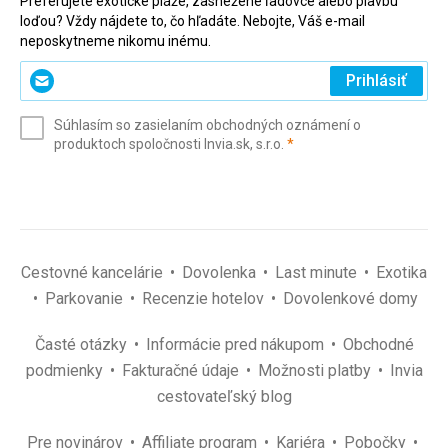
Preferujete exotické pláže, zasnežené ľadovce alebo plavbu
loďou? Vždy nájdete to, čo hľadáte. Nebojte, Váš e-mail
neposkytneme nikomu inému.
Zadajte
Prihlásiť
svoj
e-
Súhlasím so zasielaním obchodných oznámení o
mail
(povinné)
produktoch spoločnosti Invia.sk, s.r.o.
*
(povinné)
*
Cestovné kancelárie
Dovolenka
Last minute
Exotika
Parkovanie
Recenzie hotelov
Dovolenkové domy
Časté otázky
Informácie pred nákupom
Obchodné
podmienky
Fakturačné údaje
Možnosti platby
Invia
cestovateľský blog
Pre novinárov
Affiliate program
Kariéra
Pobočky