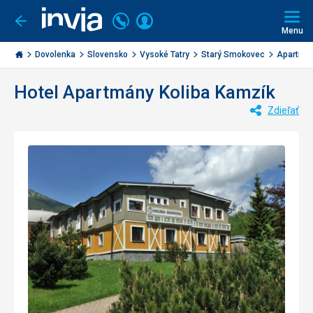
Volajte
Prihlásiť
Ísť
späť
+421
Menu
sa
2
Invia.sk
3221
Dovolenka
Slovensko
Vysoké Tatry
Starý Smokovec
Apartmán
0477
Hotel Apartmány Koliba Kamzík
Zdieľať