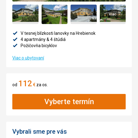
Viac
V tesnej blízkosti lanovky na Hrebienok
4 apartmány & 4 štúdiá
Požičovňa bicyklov
Viac o ubytovaní
112
od
€
za os.
Vyberte termín
Vybrali sme pre vás