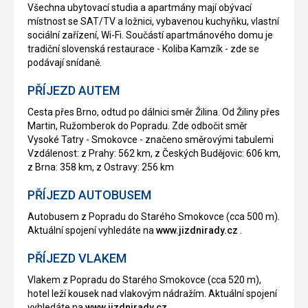
Všechna ubytovací studia a apartmány mají obývací
místnost se SAT/TV a ložnici, vybavenou kuchyňku, vlastní
sociální zařízení, Wi-Fi. Součástí apartmánového domu je
tradiční slovenská restaurace - Koliba Kamzík - zde se
podávají snídaně.
PŘÍJEZD AUTEM
Cesta přes Brno, odtud po dálnici směr Žilina. Od Žiliny přes
Martin, Ružomberok do Popradu. Zde odbočit směr
Vysoké Tatry - Smokovce - značeno směrovými tabulemi
Vzdálenost: z Prahy: 562 km, z Českých Budějovic: 606 km,
z Brna: 358 km, z Ostravy: 256 km
PŘÍJEZD AUTOBUSEM
Autobusem z Popradu do Starého Smokovce (cca 500 m).
Aktuální spojení vyhledáte na
www.jizdnirady.cz
.
PŘÍJEZD VLAKEM
Vlakem z Popradu do Starého Smokovce (cca 520 m),
hotel leží kousek nad vlakovým nádražím. Aktuální spojení
vyhledáte na
www.jizdnirady.cz
.