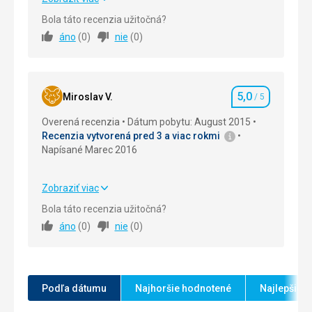
Bola táto recenzia užitočná?
Strava
5,0
/ 5
áno
(
0
)
nie
(
0
)
Ubytovanie
5,0
/ 5
Okolie
5,0
/ 5
5,0
Miroslav V.
/ 5
Hodnotenie
Služby
5,0
/ 5
Overená recenzia
Dátum pobytu: August 2015
Recenzia vytvorená pred 3 a viac rokmi
Cena
5,0
/ 5
Napísané Marec 2016
Strava
Zobraziť viac
Snídaně byly moc dobré.
Strava
5,0
/ 5
Bola táto recenzia užitočná?
Ubytovanie
áno
(
0
)
nie
(
0
)
Pokoj byl prostorný, čistý, naprosto vyhovující.
Ubytovanie
5,0
/ 5
Služby
Okolie
5,0
/ 5
Bez problémů.
Služby
5,0
/ 5
Táto recenzia bola preložená automaticky pomocou
Podľa dátumu
Najhoršie hodnotené
Najlepšie 
Google Translate