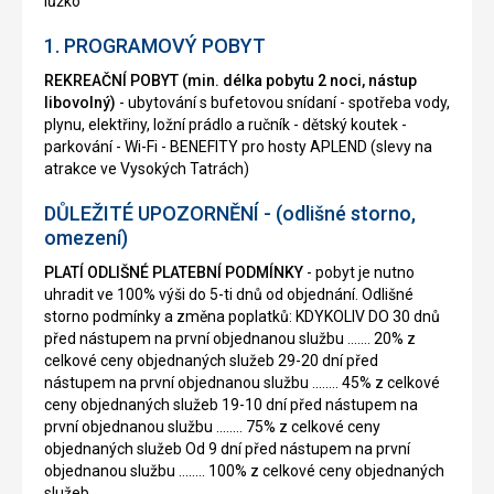
lůžko
1. PROGRAMOVÝ POBYT
REKREAČNÍ POBYT (min. délka pobytu 2 noci, nástup
libovolný)
- ubytování s bufetovou snídaní - spotřeba vody,
plynu, elektřiny, ložní prádlo a ručník - dětský koutek -
parkování - Wi-Fi - BENEFITY pro hosty APLEND (slevy na
atrakce ve Vysokých Tatrách)
DŮLEŽITÉ UPOZORNĚNÍ - (odlišné storno,
omezení)
PLATÍ ODLIŠNÉ PLATEBNÍ PODMÍNKY
- pobyt je nutno
uhradit ve 100% výši do 5-ti dnů od objednání. Odlišné
storno podmínky a změna poplatků: KDYKOLIV DO 30 dnů
před nástupem na první objednanou službu ....... 20% z
celkové ceny objednaných služeb 29-20 dní před
nástupem na první objednanou službu ........ 45% z celkové
ceny objednaných služeb 19-10 dní před nástupem na
první objednanou službu ........ 75% z celkové ceny
objednaných služeb Od 9 dní před nástupem na první
objednanou službu ........ 100% z celkové ceny objednaných
služeb