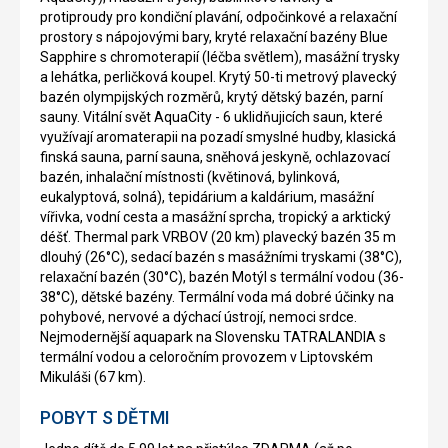
protiproudy pro kondiční plavání, odpočinkové a relaxační
prostory s nápojovými bary, kryté relaxační bazény Blue
Sapphire s chromoterapií (léčba světlem), masážní trysky
a lehátka, perličková koupel. Krytý 50-ti metrový plavecký
bazén olympijských rozměrů, krytý dětský bazén, parní
sauny. Vitální svět AquaCity - 6 uklidňujicích saun, které
využívají aromaterapii na pozadí smyslné hudby, klasická
finská sauna, parní sauna, sněhová jeskyně, ochlazovací
bazén, inhalační místnosti (květinová, bylinková,
eukalyptová, solná), tepidárium a kaldárium, masážní
vířivka, vodní cesta a masážní sprcha, tropický a arktický
déšť. Thermal park VRBOV (20 km) plavecký bazén 35 m
dlouhý (26°C), sedací bazén s masážními tryskami (38°C),
relaxační bazén (30°C), bazén Motýl s termální vodou (36-
38°C), dětské bazény. Termální voda má dobré účinky na
pohybové, nervové a dýchací ústrojí, nemoci srdce.
Nejmodernější aquapark na Slovensku TATRALANDIA s
termální vodou a celoročním provozem v Liptovském
Mikuláši (67 km).
POBYT S DĚTMI