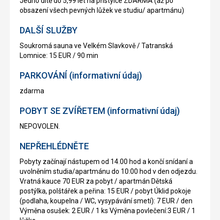
Jedno dítě do 5,99 let na přistýlce ZDARMA (až po
obsazení všech pevných lůžek ve studiu/ apartmánu)
DALŠÍ SLUŽBY
Soukromá sauna ve Velkém Slavkově / Tatranská
Lomnice: 15 EUR / 90 min
PARKOVÁNÍ (informativní údaj)
zdarma
POBYT SE ZVÍŘETEM (informativní údaj)
NEPOVOLEN.
NEPŘEHLÉDNĚTE
Pobyty začínají nástupem od 14.00 hod a končí snídaní a
uvolněním studia/apartmánu do 10:00 hod v den odjezdu.
Vratná kauce 70 EUR za pobyt / apartmán Dětská
postýlka, polštářek a peřina: 15 EUR / pobyt Úklid pokoje
(podlaha, koupelna / WC, vysypávání smetí): 7 EUR / den
Výměna osušek: 2 EUR / 1 ks Výměna povlečení:3 EUR / 1