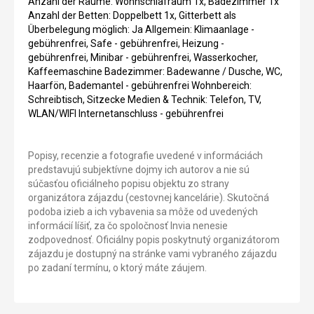
Anzahl der Räume: Wohnschlafraum 1x, Badezimmer 1x
Anzahl der Betten: Doppelbett 1x, Gitterbett als
Überbelegung möglich: Ja Allgemein: Klimaanlage -
gebührenfrei, Safe - gebührenfrei, Heizung -
gebührenfrei, Minibar - gebührenfrei, Wasserkocher,
Kaffeemaschine Badezimmer: Badewanne / Dusche, WC,
Haarfön, Bademantel - gebührenfrei Wohnbereich:
Schreibtisch, Sitzecke Medien & Technik: Telefon, TV,
WLAN/WIFI Internetanschluss - gebührenfrei
Popisy, recenzie a fotografie uvedené v informáciách
predstavujú subjektívne dojmy ich autorov a nie sú
súčasťou oficiálneho popisu objektu zo strany
organizátora zájazdu (cestovnej kancelárie). Skutočná
podoba izieb a ich vybavenia sa môže od uvedených
informácií líšiť, za čo spoločnosť Invia nenesie
zodpovednosť. Oficiálny popis poskytnutý organizátorom
zájazdu je dostupný na stránke vami vybraného zájazdu
po zadaní termínu, o ktorý máte záujem.