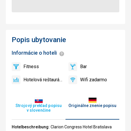
Popis ubytovanie
Informácie o hoteli
Informácie
Fitness
Bar
áno
Fitness
áno
Bar
Hotelová reštaurácia
Wifi zadarmo
áno
Hotelová
áno
Wifi
reštaurácia
zadarmo
Strojový preklad popisu
Originálne znenie popisu
v slovenčine
Hotelbeschreibung:
Clarion Congress Hotel Bratislava