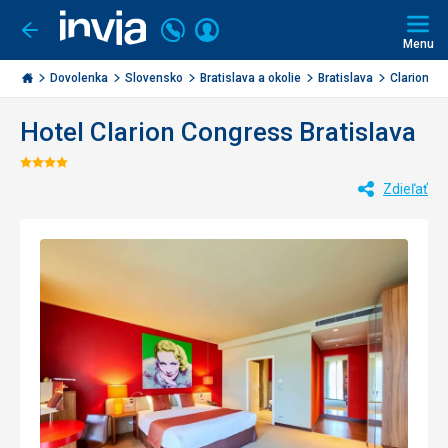
Volajte
Prihlásiť
Ísť
späť
+421
Menu
sa
2
Invia.sk
3221
Dovolenka
Slovensko
Bratislava a okolie
Bratislava
Clarion Co
0477
Hotel Clarion Congress Bratislava
Hodnotenie:
Zdieľať
4/5