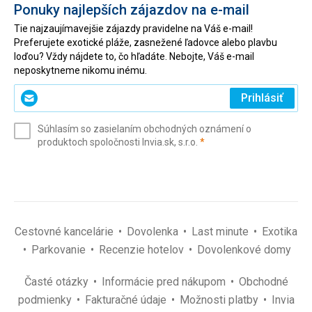
Ponuky najlepších zájazdov na e-mail
Tie najzaujímavejšie zájazdy pravidelne na Váš e-mail!
Preferujete exotické pláže, zasnežené ľadovce alebo plavbu
loďou? Vždy nájdete to, čo hľadáte. Nebojte, Váš e-mail
neposkytneme nikomu inému.
Zadajte
Prihlásiť
svoj
e-
Súhlasím so zasielaním obchodných oznámení o
mail
(povinné)
produktoch spoločnosti Invia.sk, s.r.o.
*
(povinné)
*
Cestovné kancelárie
Dovolenka
Last minute
Exotika
Parkovanie
Recenzie hotelov
Dovolenkové domy
Časté otázky
Informácie pred nákupom
Obchodné
podmienky
Fakturačné údaje
Možnosti platby
Invia