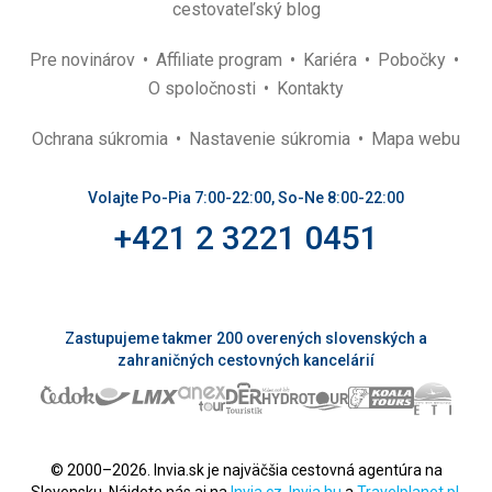
cestovateľský blog
Pre novinárov
Affiliate program
Kariéra
Pobočky
O spoločnosti
Kontakty
Ochrana súkromia
Nastavenie súkromia
Mapa webu
Volajte Po-Pia 7:00-22:00, So-Ne 8:00-22:00
+421 2 3221 0451
Zastupujeme takmer 200 overených slovenských a
zahraničných cestovných kancelárií
© 2000–2026. Invia.sk je najväčšia cestovná agentúra na