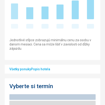
Jednotlivé stĺpce zobrazujú minimálnu cenu za osobu v
danom mesiaci. Cena sa môže líšiť v zavislosti od dĺžky
zájazdu.
Všetky ponuky
Popis hotela
Vyberte si termín