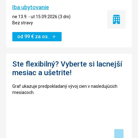
Iba ubytovanie
ne 13.9. - ut 15.09.2026 (3 dni)
Iba
Bez stravy
ubytovanie
od
99
€
za os.
Ste flexibilný? Vyberte si lacnejší
mesiac a ušetrite!
Graf ukazuje predpokladaný vývoj cien v nasledujúcich
mesiacoch.