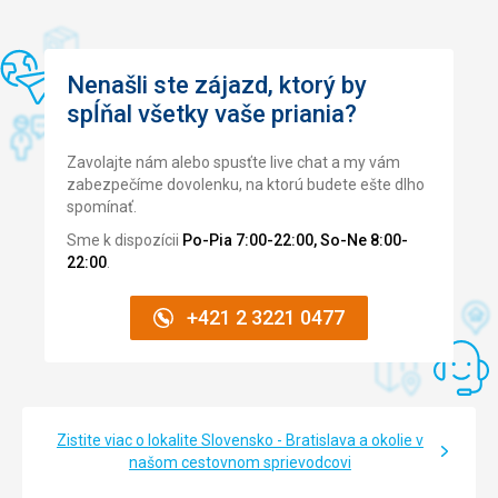
Nenašli ste zájazd, ktorý by
spĺňal všetky vaše priania?
Zavolajte nám alebo spusťte live chat a my vám
zabezpečíme dovolenku, na ktorú budete ešte dlho
spomínať.
Sme k dispozícii
Po-Pia 7:00-22:00, So-Ne 8:00-
22:00
.
+421 2 3221 0477
Zistite viac o lokalite Slovensko - Bratislava a okolie v
našom cestovnom sprievodcovi