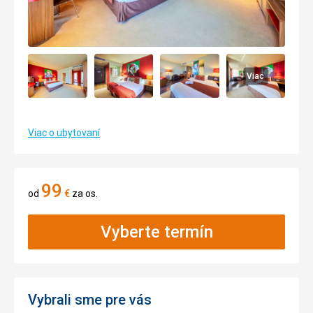
Viac
Viac o ubytovaní
99
od
€
za os.
Vyberte termín
Vybrali sme pre vás