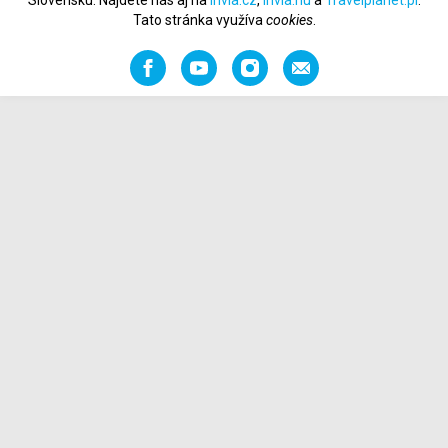
Slovensku. Nájdete nás aj na
Invia.cz
,
Invia.hu
a
Travelplanet.pl
.
Tato stránka využíva
cookies
.
Facebook
YouTube
Instagram
Odporučiť