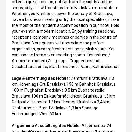
offers a great location, not far from the sights and the
shops, only a few footsteps from Bratislava main station.
Whether you want to discover the beauty of Bratislava,
have a business meeting or try the local specialities, make
the most of the modern accommodation in our hotel. Hold
your event in a modern location. Enjoy training sessions,
receptions, company meetings or parties in the centre of
Bratislava. Your guests will appreciate the perfect
organisation, great refreshments and stylish venue. You
can choose from seven meeting rooms. Einrichtung /
Ambiente: modern Zielgruppe: Gruppenreisende,
Geschäftsreisende, Städtereisende, Paare, Kulturreisende
Lage & Entfernung des Hotels:
Zentrum: Bratislava 1,3
km Höhenlage Ort: Bratislava 150 m Bahnhof: Bratislava
100 m Flughafen: Bratislava 8,5 km Bushaltestelle:
Bratislava 100 m Einkaufsmöglichkeit: Bratislava 1,3 km
Golfplatz: Hainburg 17 km Theater: Bratislava 3,4 km
Restaurants + Bars: Bratislava 1,3 km Sonstige
Entfernungen: Wien 60 km
Allgemeine Ausstattung des Hotels:
Allgemeines: 24-
Stunden-Rezeption, Gepäckaufbewahrung, Check in ab