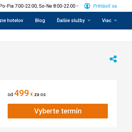
Po-Pia 7:00-22:00, So-Ne 8:00-22:00
Prihlásiť sa
ie hotelov
Blog
Ďalšie služby
Viac
Zdieľať
499
od
€
za os.
Vyberte termín