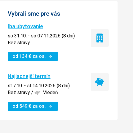
Vybrali sme pre vás
Iba ubytovanie
so 31.10. - so 07.11.2026 (8 dní)
Iba
Bez stravy
ubytovanie
od
134
€
za os.
Najlacnejší termín
Najlacnejší
st 7.10. - st 14.10.2026 (8 dní)
termín
Bez stravy
/
Viedeň
od
549
€
za os.