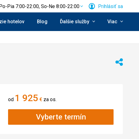
Po-Pia 7:00-22:00, So-Ne 8:00-22:00
Prihlásiť sa
ie hotelov
Blog
Ďalšie služby
Viac
enie:
Zdieľať
1 925
od
€
za os.
Vyberte termín