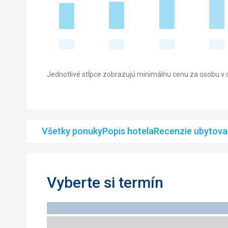
Jednotlivé stĺpce zobrazujú minimálnu cenu za osobu v d
Všetky ponuky
Popis hotela
Recenzie ubytova
Vyberte si termín