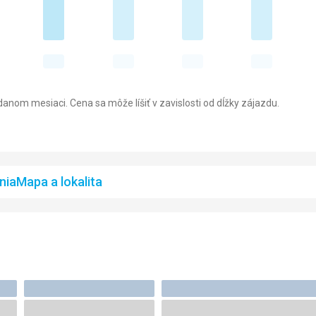
anom mesiaci. Cena sa môže líšiť v zavislosti od dĺžky zájazdu.
nia
Mapa a lokalita