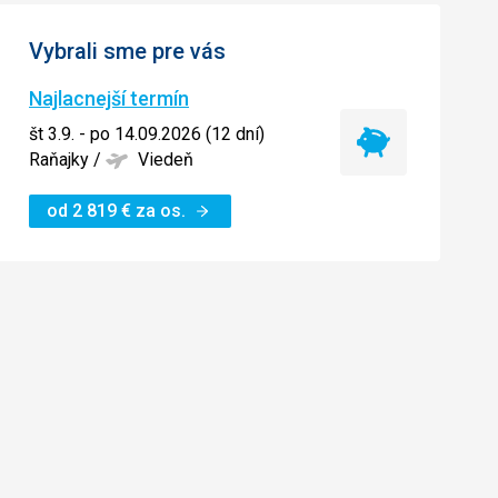
Vybrali sme pre vás
Najlacnejší termín
št 3.9. - po 14.09.2026 (12 dní)
Najlacnejší
Raňajky
/
Viedeň
termín
od
2 819
€
za os.