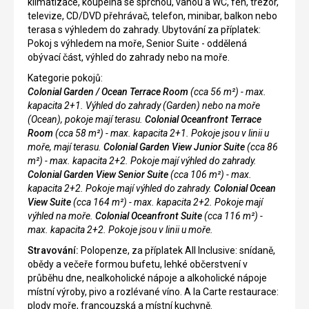
klimatizace, koupelna se sprchou, vanou a WC, fén, trezor,
televize, CD/DVD přehrávač, telefon, minibar, balkon nebo
terasa s výhledem do zahrady. Ubytování za příplatek:
Pokoj s výhledem na moře, Senior Suite - oddělená
obývací část, výhled do zahrady nebo na moře.
Kategorie pokojů:
Colonial Garden / Ocean Terrace Room
(cca 56 m²) -
max.
kapacita 2+1. Výhled do zahrady (Garden) nebo na moře
(Ocean), pokoje mají terasu.
Colonial Oceanfront Terrace
Room
(cca 58 m²) -
max. kapacita 2+1. Pokoje jsou v linii u
moře, mají terasu.
Colonial Garden View Junior Suite
(cca 86
m²) -
max. kapacita 2+2. Pokoje mají výhled do zahrady.
Colonial Garden View Senior Suite
(cca 106 m²) -
max.
kapacita 2+2. Pokoje mají výhled do zahrady.
Colonial Ocean
View Suite
(cca 164 m²) -
max. kapacita 2+2. Pokoje mají
výhled na moře.
Colonial Oceanfront Suite
(cca 116 m²) -
max. kapacita 2+2. Pokoje jsou v linii u moře.
Stravování:
Polopenze, za příplatek All Inclusive: snídaně,
obědy a večeře formou bufetu, lehké občerstvení v
průběhu dne, nealkoholické nápoje a alkoholické nápoje
místní výroby, pivo a rozlévané víno. A la Carte restaurace:
plody moře, francouzská a místní kuchyně.