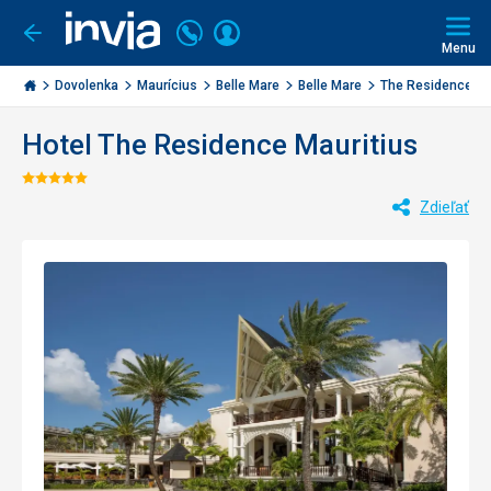
Volajte
Prihlásiť
Ísť
späť
+421
Menu
sa
2
Invia.sk
3221
Dovolenka
Maurícius
Belle Mare
Belle Mare
The Residence Mau
0477
Hotel The Residence Mauritius
Hodnotenie:
Zdieľať
5/5