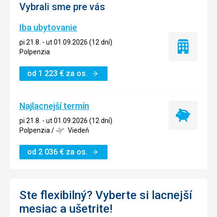
Vybrali sme pre vás
Iba ubytovanie
pi 21.8. - ut 01.09.2026 (12 dní)
Iba
Polpenzia
ubytovanie
od
1 223
€
za os.
Najlacnejší termín
Najlacnejší
pi 21.8. - ut 01.09.2026 (12 dní)
termín
Polpenzia
/
Viedeň
od
2 036
€
za os.
Ste flexibilný? Vyberte si lacnejší
mesiac a ušetrite!