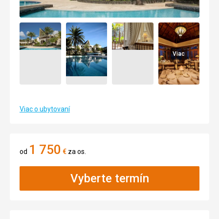
Viac
Viac o ubytovaní
1 750
od
€
za os.
Vyberte termín