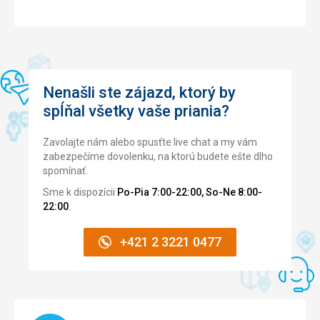
Nenašli ste zájazd, ktorý by
spĺňal všetky vaše priania?
Zavolajte nám alebo spusťte live chat a my vám
zabezpečíme dovolenku, na ktorú budete ešte dlho
spomínať.
Sme k dispozícii
Po-Pia 7:00-22:00, So-Ne 8:00-
22:00
.
+421 2 3221 0477
Načítam