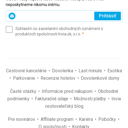
neposkytneme nikomu inému.
Zadajte
Prihlásiť
svoj
e-
Súhlasím so zasielaním obchodných oznámení o
mail
(povinné)
produktoch spoločnosti Invia.sk, s.r.o.
*
(povinné)
*
Cestovné kancelárie
Dovolenka
Last minute
Exotika
Parkovanie
Recenzie hotelov
Dovolenkové domy
Časté otázky
Informácie pred nákupom
Obchodné
podmienky
Fakturačné údaje
Možnosti platby
Invia
cestovateľský blog
Pre novinárov
Affiliate program
Kariéra
Pobočky
O spoločnosti
Kontakty