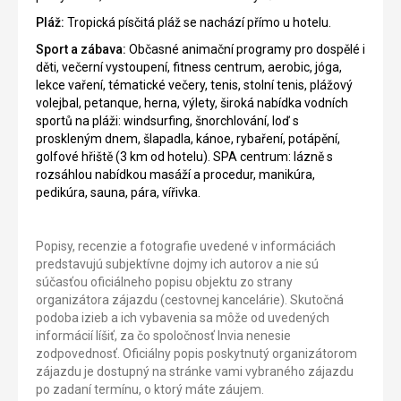
Pláž:
Tropická písčitá pláž se nachází přímo u hotelu.
Sport a zábava:
Občasné animační programy pro dospělé i
děti, večerní vystoupení, fitness centrum, aerobic, jóga,
lekce vaření, tématické večery, tenis, stolní tenis, plážový
volejbal, petanque, herna, výlety, široká nabídka vodních
sportů na pláži: windsurfing, šnorchlování, loď s
proskleným dnem, šlapadla, kánoe, rybaření, potápění,
golfové hřiště (3 km od hotelu). SPA centrum: lázně s
rozsáhlou nabídkou masáží a procedur, manikúra,
pedikúra, sauna, pára, vířivka.
Popisy, recenzie a fotografie uvedené v informáciách
predstavujú subjektívne dojmy ich autorov a nie sú
súčasťou oficiálneho popisu objektu zo strany
organizátora zájazdu (cestovnej kancelárie). Skutočná
podoba izieb a ich vybavenia sa môže od uvedených
informácií líšiť, za čo spoločnosť Invia nenesie
zodpovednosť. Oficiálny popis poskytnutý organizátorom
zájazdu je dostupný na stránke vami vybraného zájazdu
po zadaní termínu, o ktorý máte záujem.