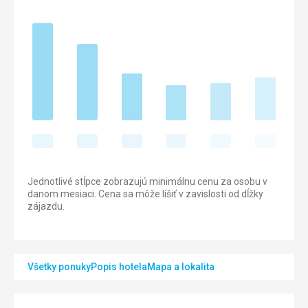
Jednotlivé stĺpce zobrazujú minimálnu cenu za osobu v
danom mesiaci. Cena sa môže líšiť v zavislosti od dĺžky
zájazdu.
Všetky ponuky
Popis hotela
Mapa a lokalita