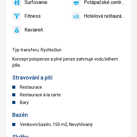
Surfovanie
Potápačské centrum
bazéne
Detský
áno
Surfovanie
áno
Potápačské
zadarmo
bazén
centrum
Fitness
Hotelová reštaurácia
áno
Fitness
áno
Hotelová
reštaurácia
Kaviareň
áno
Kaviareň
Typ transferu: Rychločlun
Koncept polopenze a plné penze zahrnuje vodu během
jídla.
Stravování a pití
Restaurace
Restaurace à la carte
Bary
Bazén
Venkovní bazén, 150 m2, Nevyhřívaný
Služby