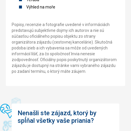
Výhled na moře
Popisy, recenzie a fotografie uvedené v informáciách
predstavujú subjektívne dojmy ich autorov a nie sú
súčasťou oficiálneho popisu objektu zo strany
organizátora zájazdu (cestovnej kancelárie). Skutočná
podoba izieb a ich vybavenia sa môže od uvedených
informácií líšiť, za čo spoločnosť Invia nenesie
zodpovednosť. Oficiálny popis poskytnutý organizátorom
zájazdu je dostupný na stránke vami vybraného zájazdu
po zadaní termínu, o ktorý máte záujem.
Nenašli ste zájazd, ktorý by
spĺňal všetky vaše priania?