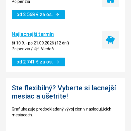
Iba
Polpenzia
ubytovanie
od
2 568
€
za os.
Najlacnejší termín
Najlacnejší
št 10.9. - po 21.09.2026 (12 dní)
termín
Polpenzia
/
Viedeň
od
2 741
€
za os.
Ste flexibilný? Vyberte si lacnejší
mesiac a ušetrite!
Graf ukazuje predpokladaný vývoj cien v nasledujúcich
mesiacoch.