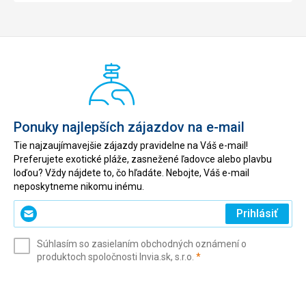
Ponuky najlepších zájazdov na e-mail
Tie najzaujímavejšie zájazdy pravidelne na Váš e-mail!
Preferujete exotické pláže, zasnežené ľadovce alebo plavbu
loďou? Vždy nájdete to, čo hľadáte. Nebojte, Váš e-mail
neposkytneme nikomu inému.
Zadajte
Prihlásiť
svoj
e-
Súhlasím so zasielaním obchodných oznámení o
mail
(povinné)
produktoch spoločnosti Invia.sk, s.r.o.
*
(povinné)
*