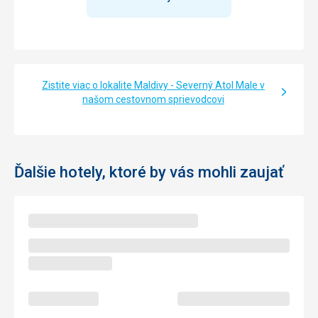
Zistite viac o lokalite Maldivy - Severný Atol Male v
našom cestovnom sprievodcovi
Ďalšie hotely, ktoré by vás mohli zaujať