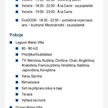
Večeře - 18:30 - 22:00 - À la Carte - za poplatek
Večeře - 19:00 - 23:00 - À la Carte
FireDOOR - 18:30 - 22:00 – potřebná rezervace:
ano – kuchyně: Mezinárodní - za poplatek
Pokoje
Lagoon Water Villa
80 - 80 m2
Přistýlka:Rozkládací
TV: Němčina, Ruština, Čínština -Chan, Angličtina,
Arabština, Francouzština, Hindština, Italština,
Japonština, Korejština
Vana, Sprcha
Klimatizace
Set na přípravu kávy a čaje
Terasa
Výhled na moře
Ocean Water Villa