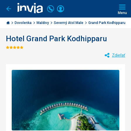
Volajte
Prihlásiť
Ísť
späť
+421
Menu
sa
2
Invia.sk
3221
Dovolenka
Maldivy
Severný Atol Male
Grand Park Kodhipparu
0477
Hotel Grand Park Kodhipparu
Hodnotenie:
Zdieľať
5/5