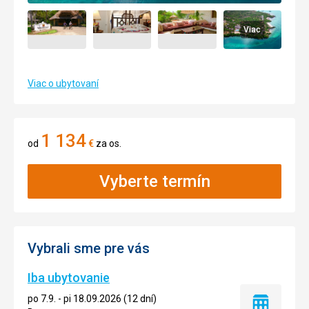
Viac
Viac o ubytovaní
1 134
od
€
za os.
Vyberte termín
Vybrali sme pre vás
Iba ubytovanie
po 7.9. - pi 18.09.2026 (12 dní)