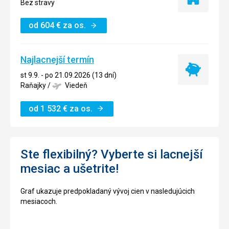
Iba
Bez stravy
ubytovanie
od
604
€
za os.
Najlacnejší termín
Najlacnejší
st 9.9. - po 21.09.2026 (13 dní)
termín
Raňajky
/
Viedeň
od
1 532
€
za os.
Ste flexibilný? Vyberte si lacnejší
mesiac a ušetrite!
Graf ukazuje predpokladaný vývoj cien v nasledujúcich
mesiacoch.