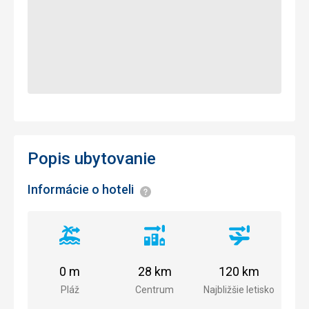
Popis ubytovanie
Informácie o hoteli
Informácie
Vzdialenosť
Vzdialenosť
Vzdialenosť
od
od
od
pláže
centra
letiska
0 m
28 km
120 km
mesta
Pláž
Centrum
Najbližšie letisko