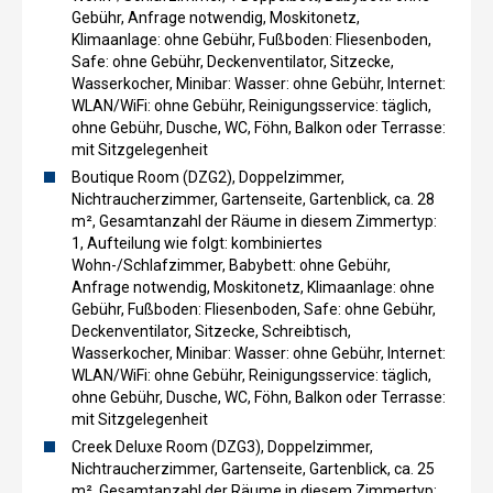
Gebühr, Anfrage notwendig, Moskitonetz,
Klimaanlage: ohne Gebühr, Fußboden: Fliesenboden,
Safe: ohne Gebühr, Deckenventilator, Sitzecke,
Wasserkocher, Minibar: Wasser: ohne Gebühr, Internet:
WLAN/WiFi: ohne Gebühr, Reinigungsservice: täglich,
ohne Gebühr, Dusche, WC, Föhn, Balkon oder Terrasse:
mit Sitzgelegenheit
Boutique Room (DZG2), Doppelzimmer,
Nichtraucherzimmer, Gartenseite, Gartenblick, ca. 28
m², Gesamtanzahl der Räume in diesem Zimmertyp:
1, Aufteilung wie folgt: kombiniertes
Wohn-/Schlafzimmer, Babybett: ohne Gebühr,
Anfrage notwendig, Moskitonetz, Klimaanlage: ohne
Gebühr, Fußboden: Fliesenboden, Safe: ohne Gebühr,
Deckenventilator, Sitzecke, Schreibtisch,
Wasserkocher, Minibar: Wasser: ohne Gebühr, Internet:
WLAN/WiFi: ohne Gebühr, Reinigungsservice: täglich,
ohne Gebühr, Dusche, WC, Föhn, Balkon oder Terrasse:
mit Sitzgelegenheit
Creek Deluxe Room (DZG3), Doppelzimmer,
Nichtraucherzimmer, Gartenseite, Gartenblick, ca. 25
m², Gesamtanzahl der Räume in diesem Zimmertyp: