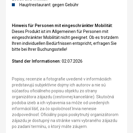
Hauptrestaurant: gegen Gebühr
Hinweis für Personen mit eingeschränkter Mobilität:
Dieses Produkt ist im Allgemeinen für Personen mit
eingeschränkter Mobilität nicht geeignet. Ob es trotzdem
Ihren individuellen Bedürfnissen entspricht, erfragen Sie
bitte bei Ihrer Buchungsstelle!
Stand der Informationen:
02.07.2026
Popisy, recenzie a fotografie uvedené v informáciách
predstavujú subjektívne dojmy ich autorov a nie sú
súčasťou oficiálneho popisu objektu zo strany
organizátora zájazdu (cestovnej kancelárie). Skutočná
podoba izieb a ich vybavenia sa môže od uvedených
informácií líšiť, za čo spoločnosť Invia nenesie
zodpovednosť. Oficiálny popis poskytnutý organizátorom
zájazdu je dostupný na stránke vami vybraného zájazdu
po zadaní termínu, o ktorý máte záujem.