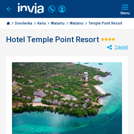
Volajte
Prihlásiť
Ísť
späť
+421
Menu
sa
2
Invia.sk
3221
Dovolenka
Keňa
Watamu
Watamu
Temple Point Resort
0477
Hotel Temple Point Resort
Hodnoten
Zdieľať
4/5