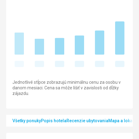
Jednotlivé stĺpce zobrazujú minimálnu cenu za osobu v
danom mesiaci. Cena sa môže líšiť v zavislosti od dĺžky
zájazdu.
Všetky ponuky
Popis hotela
Recenzie ubytovania
Mapa a lokalita