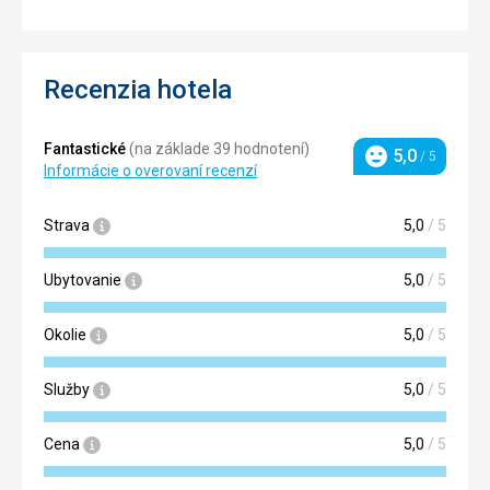
Recenzia hotela
Fantastické
(na základe 39 hodnotení)
5,0
/ 5
Hodnotenie
Informácie o overovaní recenzí
Strava
5,0
/ 5
Ubytovanie
5,0
/ 5
Okolie
5,0
/ 5
Služby
5,0
/ 5
Cena
5,0
/ 5