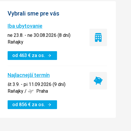
Vybrali sme pre vás
Iba ubytovanie
ne 23.8. - ne 30.08.2026 (8 dní)
Iba
Raňajky
ubytovanie
od
463
€
za os.
Najlacnejší termín
Najlacnejší
št 3.9. - pi 11.09.2026 (9 dní)
termín
Raňajky
/
Praha
od
856
€
za os.