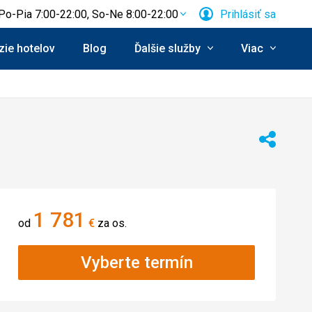
Po-Pia 7:00-22:00, So-Ne 8:00-22:00
Prihlásiť sa
ie hotelov
Blog
Ďalšie služby
Viac
Zdieľať
1 781
od
€
za os.
Vyberte termín