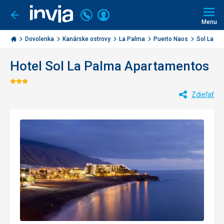
Volajte
Prihlásiť
Ísť
späť
+421
Menu
sa
2
Invia.sk
3221
Dovolenka
Kanárske ostrovy
La Palma
Puerto Naos
Sol La Pa
0477
Hotel Sol La Palma Apartamentos
Hodnotenie:
Zdieľať
3/5