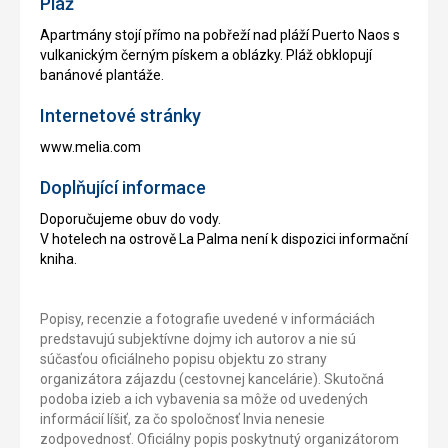
Pláž
Apartmány stojí přímo na pobřeží nad pláží Puerto Naos s
vulkanickým černým pískem a oblázky. Pláž obklopují
banánové plantáže.
Internetové stránky
www.melia.com
Doplňující informace
Doporučujeme obuv do vody.
V hotelech na ostrově La Palma není k dispozici informační
kniha.
Popisy, recenzie a fotografie uvedené v informáciách
predstavujú subjektívne dojmy ich autorov a nie sú
súčasťou oficiálneho popisu objektu zo strany
organizátora zájazdu (cestovnej kancelárie). Skutočná
podoba izieb a ich vybavenia sa môže od uvedených
informácií líšiť, za čo spoločnosť Invia nenesie
zodpovednosť. Oficiálny popis poskytnutý organizátorom