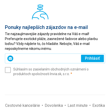
Ponuky najlepších zájazdov na e-mail
Tie najzaujímavejšie zájazdy pravidelne na Váš e-mail!
Preferujete exotické pláže, zasnežené ľadovce alebo plavbu
loďou? Vždy nájdete to, čo hľadáte. Nebojte, Váš e-mail
neposkytneme nikomu inému.
Zadajte
Prihlásiť
svoj
e-
Súhlasím so zasielaním obchodných oznámení o
mail
(povinné)
produktoch spoločnosti Invia.sk, s.r.o.
*
(povinné)
*
Cestovné kancelárie
Dovolenka
Last minute
Exotika