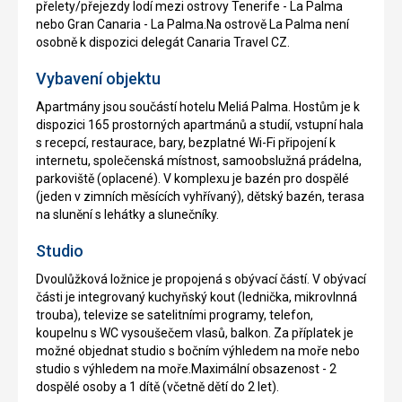
přelety/přejezdy lodí mezi ostrovy Tenerife - La Palma
nebo Gran Canaria - La Palma.Na ostrově La Palma není
osobně k dispozici delegát Canaria Travel CZ.
Vybavení objektu
Apartmány jsou součástí hotelu Meliá Palma. Hostům je k
dispozici 165 prostorných apartmánů a studií, vstupní hala
s recepcí, restaurace, bary, bezplatné Wi-Fi připojení k
internetu, společenská místnost, samoobslužná prádelna,
parkoviště (oplacené). V komplexu je bazén pro dospělé
(jeden v zimních měsících vyhřívaný), dětský bazén, terasa
na slunění s lehátky a slunečníky.
Studio
Dvoulůžková ložnice je propojená s obývací částí. V obývací
části je integrovaný kuchyňský kout (lednička, mikrovlnná
trouba), televize se satelitními programy, telefon,
koupelnu s WC vysoušečem vlasů, balkon. Za příplatek je
možné objednat studio s bočním výhledem na moře nebo
studio s výhledem na moře.Maximální obsazenost - 2
dospělé osoby a 1 dítě (včetně dětí do 2 let).