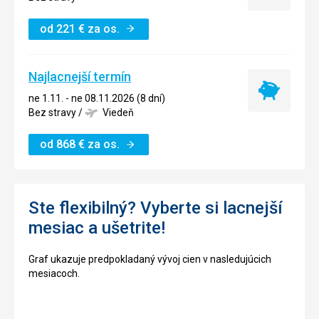
ubytovanie
od
221
€
za os.
Najlacnejší termín
Najlacnejší
ne 1.11. - ne 08.11.2026 (8 dní)
termín
Bez stravy
/
Viedeň
od
868
€
za os.
Ste flexibilný? Vyberte si lacnejší
mesiac a ušetrite!
Graf ukazuje predpokladaný vývoj cien v nasledujúcich
mesiacoch.