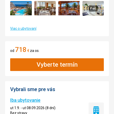
Viac
Viac o ubytovaní
718
od
€
za os.
Vyberte termín
Vybrali sme pre vás
Iba ubytovanie
ut 1.9. - ut 08.09.2026 (8 dní)
Iba
Bez stravy