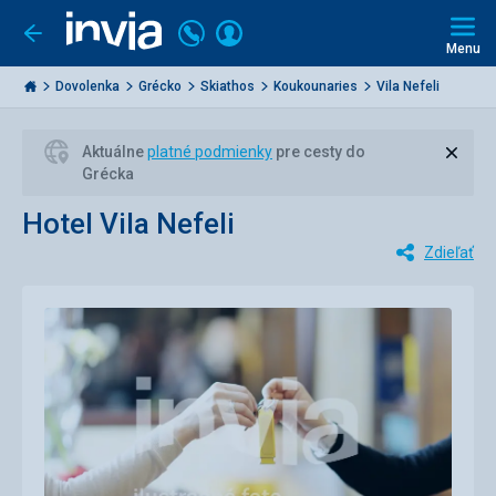
Volajte
Prihlásiť
Ísť
späť
+421
Menu
sa
2
Invia.sk
3221
Dovolenka
Grécko
Skiathos
Koukounaries
Vila Nefeli
0477
Zavri
Aktuálne
platné podmienky
pre cesty do
Grécka
Hotel Vila Nefeli
Zdieľať