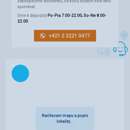
zabezpečíme dovolenku, na ktorú budete ešte dlho
spomínať.
Sme k dispozícii
Po-Pia 7:00-22:00, So-Ne 8:00-
22:00
.
+421 2 3221 0477
Načítam
Načítavam mapu a popis
lokality...