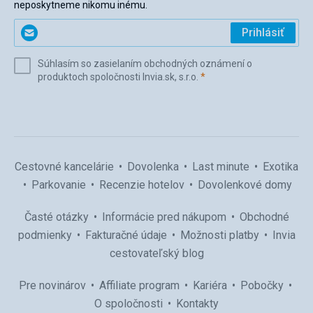
neposkytneme nikomu inému.
Zadajte
Prihlásiť
svoj
e-
Súhlasím so zasielaním obchodných oznámení o
mail
(povinné)
produktoch spoločnosti Invia.sk, s.r.o.
*
(povinné)
*
Cestovné kancelárie
Dovolenka
Last minute
Exotika
Parkovanie
Recenzie hotelov
Dovolenkové domy
Časté otázky
Informácie pred nákupom
Obchodné
podmienky
Fakturačné údaje
Možnosti platby
Invia
cestovateľský blog
Pre novinárov
Affiliate program
Kariéra
Pobočky
O spoločnosti
Kontakty