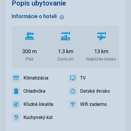
Popis ubytovanie
Informácie o hoteli
Informácie
Vzdialenosť
Vzdialenosť
Vzdialenosť
od
od
od
pláže
centra
letiska
300 m
1.3 km
13 km
mesta
Pláž
Centrum
Najbližšie letisko
Klimatizácia
TV
áno
Klimatizácia
áno
TV
Chladnička
Detské ihrisko
áno
Chladnička
áno
Detské
ihrisko
Kľudná lokalita
Wifi zadarmo
áno
Kľudná
áno
Wifi
lokalita
zadarmo
Kuchynský kút
áno
Kuchynský
kút