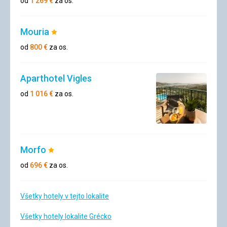
od
1 269
€
za os.
Mouria
Hodnotenie:
1/5
od
800
€
za os.
Aparthotel Vigles
od
1 016
€
za os.
Morfo
Hodnotenie:
1/5
od
696
€
za os.
Všetky hotely v tejto lokalite
Všetky hotely lokalite Grécko