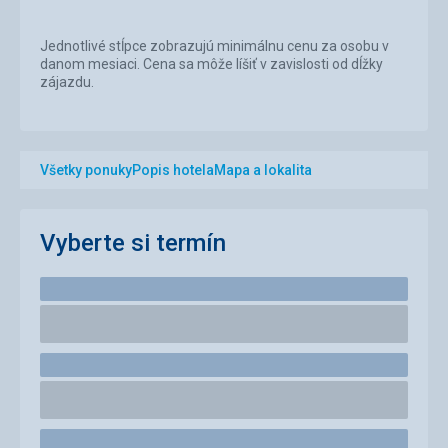
Jednotlivé stĺpce zobrazujú minimálnu cenu za osobu v
danom mesiaci. Cena sa môže líšiť v zavislosti od dĺžky
zájazdu.
Všetky ponuky
Popis hotela
Mapa a lokalita
Vyberte si termín