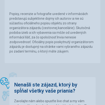
Popisy, recenzie a fotografie uvedené v informáciách
predstavujú subjektívne dojmy ich autorov a nie sú
súčasťou oficiálneho popisu objektu zo strany
organizátora zájazdu (cestovnej kancelárie). Skutočná
podoba izieb a ich vybavenia sa môže od uvedených
informácií líšiť, za čo spoločnosť Invia nenesie
zodpovednosť. Oficiálny popis poskytnutý organizátorom
zájazdu je dostupný na stránke vami vybraného zájazdu
po zadaní termínu, o ktorý máte záujem.
Nenašli ste zájazd, ktorý by
spĺňal všetky vaše priania?
Zavolajte nám alebo spusťte live chat a my vám