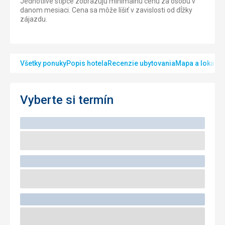
Jednotlivé stĺpce zobrazujú minimálnu cenu za osobu v
danom mesiaci. Cena sa môže líšiť v zavislosti od dĺžky
zájazdu.
Všetky ponuky
Popis hotela
Recenzie ubytovania
Mapa a lokalita
Vyberte si termín