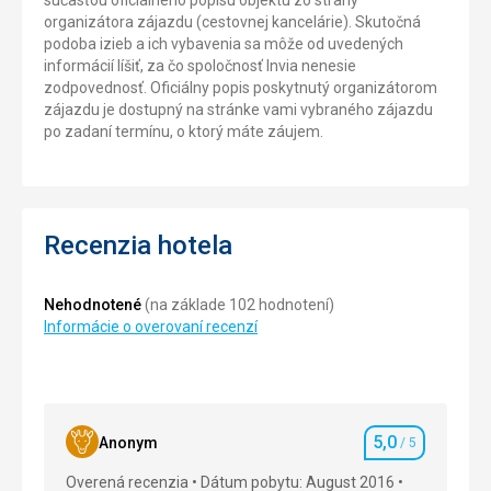
súčasťou oficiálneho popisu objektu zo strany
organizátora zájazdu (cestovnej kancelárie). Skutočná
podoba izieb a ich vybavenia sa môže od uvedených
informácií líšiť, za čo spoločnosť Invia nenesie
zodpovednosť. Oficiálny popis poskytnutý organizátorom
zájazdu je dostupný na stránke vami vybraného zájazdu
po zadaní termínu, o ktorý máte záujem.
Recenzia hotela
Nehodnotené
(na základe 102 hodnotení)
Informácie o overovaní recenzí
5,0
Anonym
/ 5
Hodnotenie
Overená recenzia
Dátum pobytu: August 2016