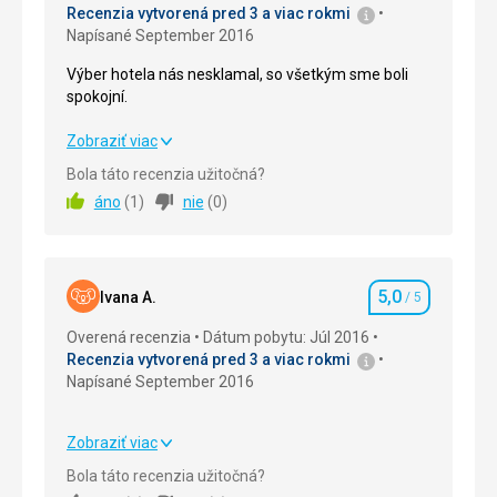
Recenzia vytvorená pred 3 a viac rokmi
Napísané September 2016
Výber hotela nás nesklamal, so všetkým sme boli
spokojní.
Výber hotela nás nesklamal, so všetkým sme boli
Zobraziť viac
spokojní.
Bola táto recenzia užitočná?
áno
(
1
)
nie
(
0
)
Strava
5,0
/ 5
Ubytovanie
5,0
/ 5
5,0
Okolie
5,0
/ 5
Ivana A.
/ 5
Hodnotenie
Overená recenzia
Dátum pobytu: Júl 2016
Služby
5,0
/ 5
Recenzia vytvorená pred 3 a viac rokmi
Napísané September 2016
Cena
5,0
/ 5
Zobraziť viac
Pláž
Strava
5,0
/ 5
Všetko bolo v poriadku, oproti minulému roku sa
Bola táto recenzia užitočná?
ceny zvýšili za nápoje na pláži a poplatok za lehátka