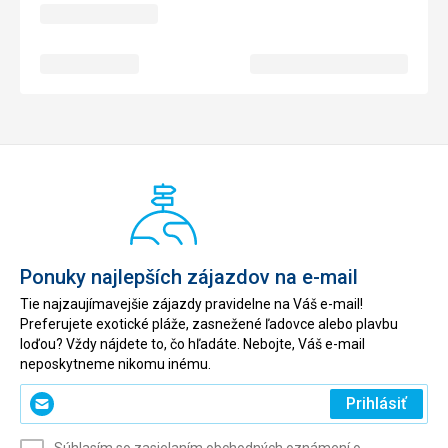
Ponuky najlepších zájazdov na e-mail
Tie najzaujímavejšie zájazdy pravidelne na Váš e-mail!
Preferujete exotické pláže, zasnežené ľadovce alebo plavbu
loďou? Vždy nájdete to, čo hľadáte. Nebojte, Váš e-mail
neposkytneme nikomu inému.
Zadajte
Prihlásiť
svoj
e-