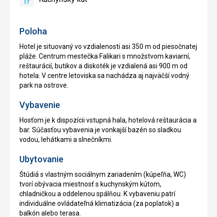
áno
Kuchynský
kút
Poloha
Hotel je situovaný vo vzdialenosti asi 350 m od piesočnatej
pláže. Centrum mestečka Falikari s množstvom kaviarní,
reštaurácií, butikov a diskoték je vzdialená asi 900 m od
hotela. V centre letoviska sa nachádza aj najväčší vodný
park na ostrove.
Vybavenie
Hosťom je k dispozícii vstupná hala, hotelová reštaurácia a
bar. Súčasťou vybavenia je vonkajší bazén so sladkou
vodou, lehátkami a slnečníkmi.
Ubytovanie
Štúdiá s vlastným sociálnym zariadením (kúpeľňa, WC)
tvorí obývacia miestnosť s kuchynským kútom,
chladničkou a oddelenou spálňou. K vybaveniu patrí
individuálne ovládateľná klimatizácia (za poplatok) a
balkón alebo terasa.