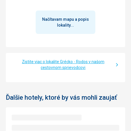
považuji chování majitele hotelu. Někoho tak nepříjemného
a neochotného jsem už dlouho neviděla. Toho pána
otravoval i pozdrav. Klíče jsme si brali na recepci v
podvečerních hodinách běžně sami, neboť tam nikdo
Načítavam mapu a popis
nebyl, ručníky mění 2x týdně a i to se jim nedařilo, sem tam
lokality...
nějaký brouček v koupelně, hadr na vytření žádný,
koupelnová předložka také ne. Vybavení kuchyňky
opravdu minimalistické, tzn. nemít vlastní nůž, tak
nenakrájíme ani meloun.
Táto recenzia bola preložená automaticky pomocou
Zistite viac o lokalite Grécko - Rodos v našom
Google Translate
cestovnom sprievodcovi
Ďalšie hotely, ktoré by vás mohli zaujať