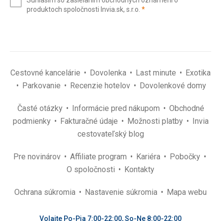
Súhlasím so zasielaním obchodných oznámení o
mail
(povinné)
produktoch spoločnosti Invia.sk, s.r.o.
*
(povinné)
*
Cestovné kancelárie
Dovolenka
Last minute
Exotika
Parkovanie
Recenzie hotelov
Dovolenkové domy
Časté otázky
Informácie pred nákupom
Obchodné
podmienky
Fakturačné údaje
Možnosti platby
Invia
cestovateľský blog
Pre novinárov
Affiliate program
Kariéra
Pobočky
O spoločnosti
Kontakty
Ochrana súkromia
Nastavenie súkromia
Mapa webu
Volajte Po-Pia 7:00-22:00, So-Ne 8:00-22:00