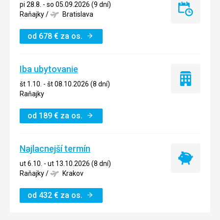
pi 28.8. - so 05.09.2026 (9 dní)
Last
Raňajky
/
Bratislava
minute
od
678
€
za os.
Iba ubytovanie
Iba
št 1.10. - št 08.10.2026 (8 dní)
ubytovanie
Raňajky
od
189
€
za os.
Najlacnejší termín
Najlacnejší
ut 6.10. - ut 13.10.2026 (8 dní)
termín
Raňajky
/
Krakov
od
432
€
za os.