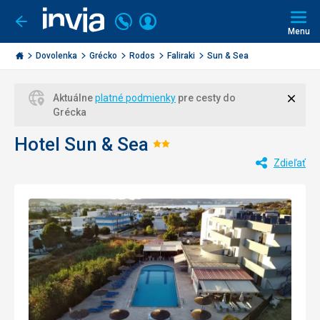
Volajte
Prihlásiť
Ísť
späť
+421
Menu
sa
2
Invia.sk
3221
Dovolenka
Grécko
Rodos
Faliraki
Sun & Sea
0477
Zavri
Aktuálne
platné podmienky
pre cesty do
Grécka
Hotel Sun & Sea
Hodnotenie:
Zdieľať
2/5