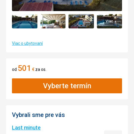
Viac
Viac o ubytovaní
501
od
€
za os.
Vyberte termín
Vybrali sme pre vás
Last minute