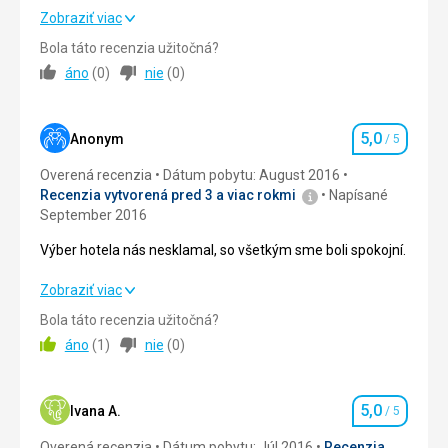
Zobraziť viac
Strava
4,0
/ 5
Bola táto recenzia užitočná?
áno
(
0
)
nie
(
0
)
Ubytovanie
4,0
/ 5
Okolie
4,0
/ 5
5,0
Anonym
/ 5
Hodnotenie
Služby
4,0
/ 5
Overená recenzia
Dátum pobytu: August 2016
Recenzia vytvorená pred 3 a viac rokmi
Napísané
Cena
4,0
/ 5
September 2016
Výber hotela nás nesklamal, so všetkým sme boli spokojní.
Výber hotela nás nesklamal, so všetkým sme boli spokojní.
Zobraziť viac
Bola táto recenzia užitočná?
Strava
5,0
/ 5
áno
(
1
)
nie
(
0
)
Ubytovanie
5,0
/ 5
5,0
Okolie
5,0
/ 5
Ivana A.
/ 5
Hodnotenie
Overená recenzia
Dátum pobytu: Júl 2016
Recenzia