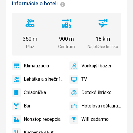
Informácie o hoteli
Informácie
Vzdialenosť
Vzdialenosť
Vzdialenosť
od
od
od
pláže
centra
letiska
350 m
900 m
18 km
mesta
Pláž
Centrum
Najbližšie letisko
Klimatizácia
Vonkajší bazén
áno
Klimatizácia
áno
Vonkajší
bazén
Lehátka a slnečníky pri bazéne zadarmo
TV
áno
Lehátka
áno
TV
a
Chladnička
Detské ihrisko
slnečníky
áno
Chladnička
áno
Detské
pri
ihrisko,
Bar
Hotelová reštaurácia
bazéne
Detský
áno
Bar
áno
Hotelová
zadarmo
bazén
reštaurácia
Nonstop recepcia
Wifi zadarmo
áno
Nonstop
áno
Wifi
recepcia
zadarmo
Kuchynský kút