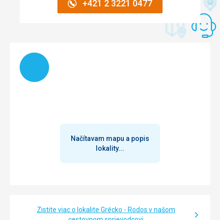
+421 2 3221 0477
Načítam
Načítavam mapu a popis
lokality...
Zistite viac o lokalite Grécko - Rodos v našom
cestovnom sprievodcovi