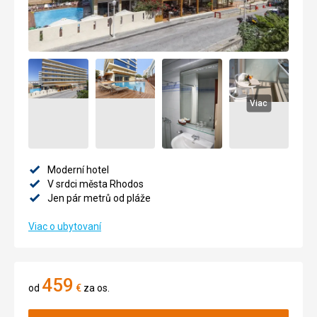
Viac
Moderní hotel
V srdci města Rhodos
Jen pár metrů od pláže
Viac o ubytovaní
459
od
€
za os.