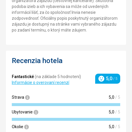
organizátora zájazdu (cestovnej kancelárie). Skutočná
podoba izieb a ich vybavenia sa môže od uvedených
informácií líšiť, za čo spoločnosť Invia nenesie
zodpovednosť. Oficiálny popis poskytnutý organizátorom
zájazdu je dostupný na stránke vami vybraného zájazdu
po zadaní termínu, o ktorý máte záujem.
Recenzia hotela
Fantastické
(na základe 5 hodnotení)
5,0
/ 5
Hodnotenie
Informácie o overovaní recenzí
Strava
5,0
/ 5
Ubytovanie
5,0
/ 5
Okolie
5,0
/ 5