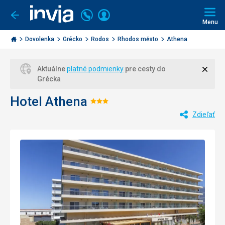
Volajte
Prihlásiť
Ísť
späť
+421
Menu
sa
2
Invia.sk
3221
Dovolenka
Grécko
Rodos
Rhodos město
Athena
0477
Zavri
Aktuálne
platné podmienky
pre cesty do
Grécka
Hotel Athena
Hodnotenie:
Zdieľať
3/5