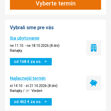
Vyberte termín
Vybrali sme pre vás
Iba ubytovanie
ne 11.10. - ne 18.10.2026 (8 dní)
Iba
Raňajky
ubytovanie
od
168
€
za os.
Najlacnejší termín
Najlacnejší
st 14.10. - st 21.10.2026 (8 dní)
termín
Raňajky
/
Viedeň
od
462
€
za os.