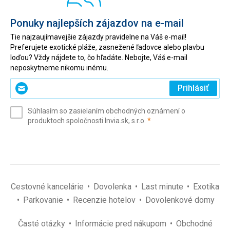
Ponuky najlepších zájazdov na e-mail
Tie najzaujímavejšie zájazdy pravidelne na Váš e-mail!
Preferujete exotické pláže, zasnežené ľadovce alebo plavbu
loďou? Vždy nájdete to, čo hľadáte. Nebojte, Váš e-mail
neposkytneme nikomu inému.
Zadajte
Prihlásiť
svoj
e-
Súhlasím so zasielaním obchodných oznámení o
mail
(povinné)
produktoch spoločnosti Invia.sk, s.r.o.
*
(povinné)
*
Cestovné kancelárie
Dovolenka
Last minute
Exotika
Parkovanie
Recenzie hotelov
Dovolenkové domy
Časté otázky
Informácie pred nákupom
Obchodné