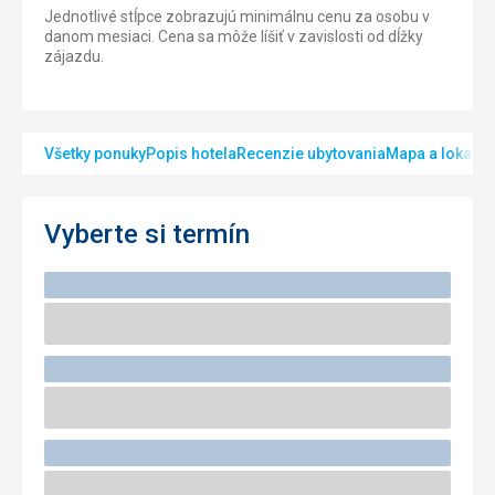
Jednotlivé stĺpce zobrazujú minimálnu cenu za osobu v
danom mesiaci. Cena sa môže líšiť v zavislosti od dĺžky
zájazdu.
Všetky ponuky
Popis hotela
Recenzie ubytovania
Mapa a lokalita
Vyberte si termín