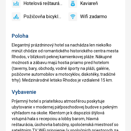
Hotelová reštaurácia
Kaviareň
povolené
áno
Hotelová
áno
Kaviareň
reštaurácia
Požičovňa bicyklov
Wifi zadarmo
áno
Požičovňa
áno
Wifi
bicyklov
zadarmo
Poloha
Elegantný prázdninový hotel sa nachádza len niekoľko
minút chôdze od romantického historického centra mesta
Rhodos, v blízkosti peknej kamienkovej pláže. Nákupné
možnosti a zábavu majú hostia priamo pred hotelom
(taverny, bary, obchody, vodné športy na pláži, galérie,
požičovne automobilov a motocyklov, diskotéky, tradičné
trhy). Medzinárodné letisko Rhodos je vzdialené 15 km.
Vybavenie
Príjemný hotel s priateľskou atmosférou poskytuje
ubytovanie v modernej päťposchodovej budove s pekným
výhľadom na okolie. Klientom je k dispozícii štýlová
vstupná hala s recepciou a lobby barom, hlavná
reštaurácia, úschovňa batožiny, spoločenská miestnosť so
satelitným TV, WiFi pripojenie (v spoločných priestoroch za