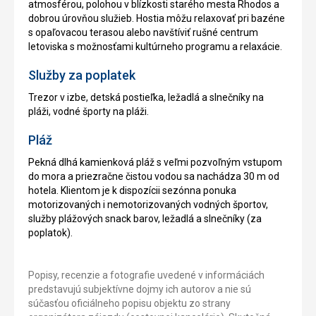
atmosférou, polohou v blízkosti starého mesta Rhodos a
dobrou úrovňou služieb. Hostia môžu relaxovať pri bazéne
s opaľovacou terasou alebo navštíviť rušné centrum
letoviska s možnosťami kultúrneho programu a relaxácie.
Služby za poplatek
Trezor v izbe, detská postieľka, ležadlá a slnečníky na
pláži, vodné športy na pláži.
Pláž
Pekná dlhá kamienková pláž s veľmi pozvoľným vstupom
do mora a priezračne čistou vodou sa nachádza 30 m od
hotela. Klientom je k dispozícii sezónna ponuka
motorizovaných i nemotorizovaných vodných športov,
služby plážových snack barov, ležadlá a slnečníky (za
poplatok).
Popisy, recenzie a fotografie uvedené v informáciách
predstavujú subjektívne dojmy ich autorov a nie sú
súčasťou oficiálneho popisu objektu zo strany