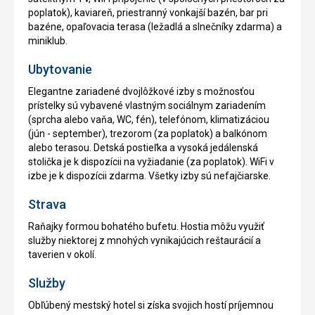
poplatok), kaviareň, priestranný vonkajší bazén, bar pri
bazéne, opaľovacia terasa (ležadlá a slnečníky zdarma) a
miniklub.
Ubytovanie
Elegantne zariadené dvojlôžkové izby s možnosťou
prístelky sú vybavené vlastným sociálnym zariadením
(sprcha alebo vaňa, WC, fén), telefónom, klimatizáciou
(jún - september), trezorom (za poplatok) a balkónom
alebo terasou. Detská postieľka a vysoká jedálenská
stolička je k dispozícii na vyžiadanie (za poplatok). WiFi v
izbe je k dispozícii zdarma. Všetky izby sú nefajčiarske.
Strava
Raňajky formou bohatého bufetu. Hostia môžu využiť
služby niektorej z mnohých vynikajúcich reštaurácií a
taverien v okolí.
Služby
Obľúbený mestský hotel si získa svojich hostí príjemnou