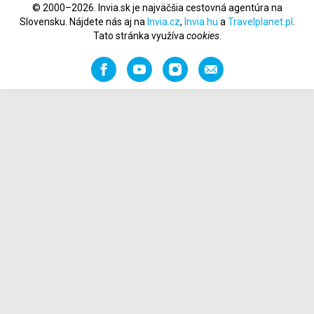
© 2000–2026. Invia.sk je najväčšia cestovná agentúra na
Slovensku. Nájdete nás aj na
Invia.cz
,
Invia.hu
a
Travelplanet.pl
.
Tato stránka využíva
cookies
.
Facebook
YouTube
Instagram
Odporučiť