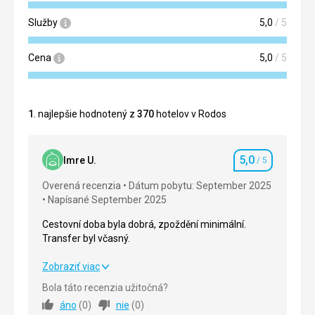
Služby
5,0
/ 5
Cena
5,0
/ 5
1
. najlepšie hodnotený z
370
hotelov v Rodos
5,0
Imre U.
/ 5
Hodnotenie
Overená recenzia
Dátum pobytu: September 2025
Napísané September 2025
Cestovní doba byla dobrá, zpoždění minimální.
Transfer byl včasný.
Cestovní doba byla dobrá, zpoždění minimální.
Zobraziť viac
Transfer byl včasný.
Bola táto recenzia užitočná?
áno
(
0
)
nie
(
0
)
Strava
5,0
/ 5