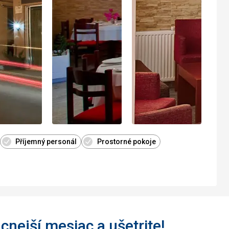
Příjemný personál
Prostorné pokoje
acnejší mesiac a ušetrite!