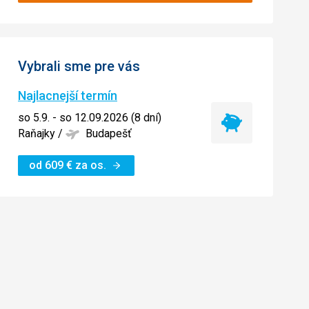
Vybrali sme pre vás
Najlacnejší termín
so 5.9. - so 12.09.2026 (8 dní)
Najlacnejší
Raňajky
/
Budapešť
termín
od
609
€
za os.