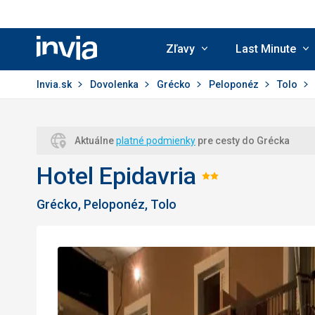
Zľavy
Last Minute
Invia.sk
Invia.sk
Dovolenka
Grécko
Peloponéz
Tolo
Aktuálne
platné podmienky
pre cesty do Grécka
Hotel Epidavria
Hodnoteni
Grécko, Peloponéz, Tolo
2/5