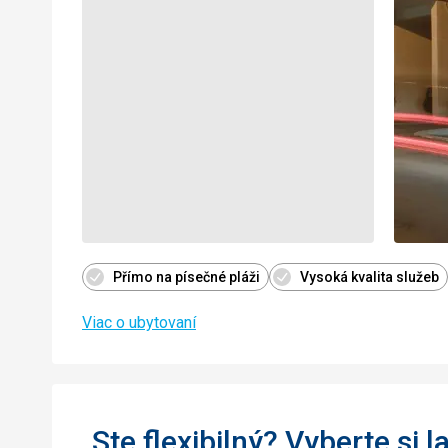
Přímo na písečné pláži
Vysoká kvalita služeb
Viac o ubytovaní
Ste flexibilný? Vyberte si l