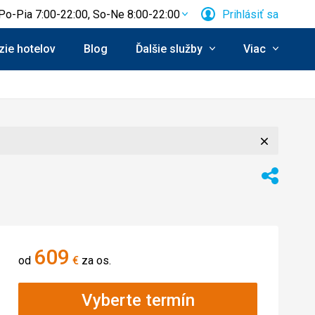
Po-Pia 7:00-22:00, So-Ne 8:00-22:00
Prihlásiť sa
ie hotelov
Blog
Ďalšie služby
Viac
Zavrieť
Zdieľať
609
od
€
za os.
Vyberte termín