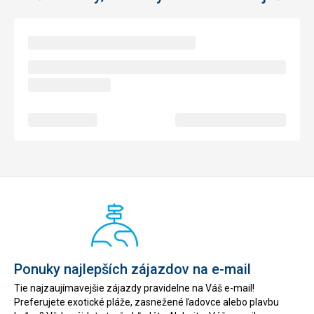
přesně nevím. Fén na vlasy není.
Táto recenzia bola preložená automaticky pomocou
Google Translate
Ponuky najlepších zájazdov na e-mail
Tie najzaujímavejšie zájazdy pravidelne na Váš e-mail!
Preferujete exotické pláže, zasnežené ľadovce alebo plavbu