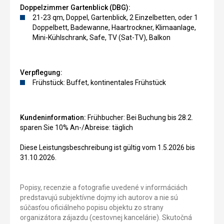
Doppelzimmer Gartenblick (DBG):
21-23 qm, Doppel, Gartenblick, 2 Einzelbetten, oder 1
Doppelbett, Badewanne, Haartrockner, Klimaanlage,
Mini-Kühlschrank, Safe, TV (Sat-TV), Balkon
Verpflegung:
Frühstück: Buffet, kontinentales Frühstück
Kundeninformation:
Frühbucher: Bei Buchung bis 28.2.
sparen Sie 10% An-/Abreise: täglich
Diese Leistungsbeschreibung ist gültig vom 1.5.2026 bis
31.10.2026.
Popisy, recenzie a fotografie uvedené v informáciách
predstavujú subjektívne dojmy ich autorov a nie sú
súčasťou oficiálneho popisu objektu zo strany
organizátora zájazdu (cestovnej kancelárie). Skutočná