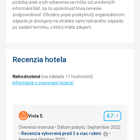
podoba izieb a ich vybavenia sa môže od uvedených
informácií líšiť, za čo spoločnosť Invia nenesie
zodpovednosť. Oficiálny popis poskytnutý organizátorom
zájazdu je dostupný na stránke vami vybraného zájazdu
po zadaní termínu, o ktorý máte záujem.
Recenzia hotela
Nehodnotené
(na základe 11 hodnotení)
Informácie o overovaní recenzí
4,7
Viola S.
/ 5
Hodnotenie
Overená recenzia
Dátum pobytu: September 2022
Recenzia vytvorená pred 3 a viac rokmi
Napísané Október 2022