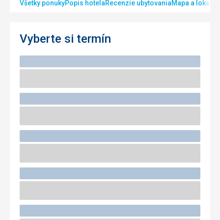
Všetky ponuky
Popis hotela
Recenzie ubytovania
Mapa a lokalita
Vyberte si termín