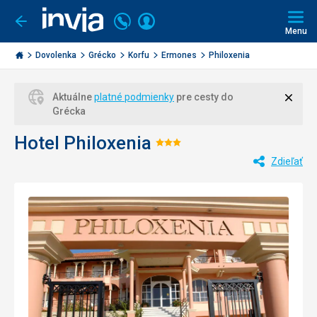
Volajte
Prihlásiť
Ísť
späť
+421
Menu
sa
2
Invia.sk
3221
Dovolenka
Grécko
Korfu
Ermones
Philoxenia
0477
Zavri
Aktuálne
platné podmienky
pre cesty do
Grécka
Hotel Philoxenia
Hodnotenie:
Zdieľať
3/5