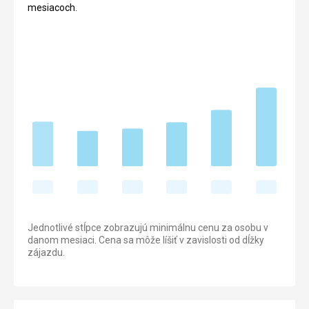
mesiacoch.
Jednotlivé stĺpce zobrazujú minimálnu cenu za osobu v
danom mesiaci. Cena sa môže líšiť v zavislosti od dĺžky
zájazdu.