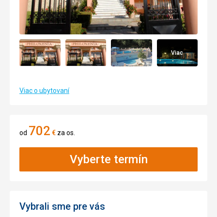
Viac
Viac o ubytovaní
702
od
€
za os.
Vyberte termín
Vybrali sme pre vás