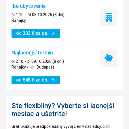
Iba ubytovanie
št 1.10. - št 08.10.2026 (8 dní)
Iba
Raňajky
ubytovanie
od
303
€
za os.
Najlacnejší termín
Najlacnejší
pi 2.10. - pi 09.10.2026 (8 dní)
termín
Raňajky
/
Budapešť
od
548
€
za os.
Ste flexibilný? Vyberte si lacnejší
mesiac a ušetrite!
Graf ukazuje predpokladaný vývoj cien v nasledujúcich