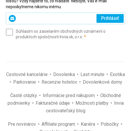
loďou? Vždy nájdete to, čo hľadáte. Nebojte, Váš e-mail
neposkytneme nikomu inému.
Zadajte
Prihlásiť
svoj
e-
Súhlasím so zasielaním obchodných oznámení o
mail
(povinné)
produktoch spoločnosti Invia.sk, s.r.o.
*
(povinné)
*
Cestovné kancelárie
Dovolenka
Last minute
Exotika
Parkovanie
Recenzie hotelov
Dovolenkové domy
Časté otázky
Informácie pred nákupom
Obchodné
podmienky
Fakturačné údaje
Možnosti platby
Invia
cestovateľský blog
Pre novinárov
Affiliate program
Kariéra
Pobočky