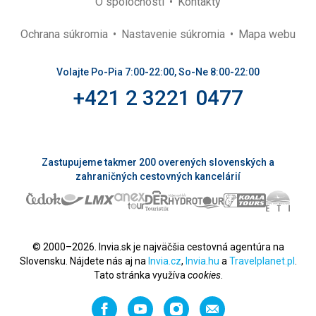
O spoločnosti
Kontakty
Ochrana súkromia
Nastavenie súkromia
Mapa webu
Volajte Po-Pia 7:00-22:00, So-Ne 8:00-22:00
+421 2 3221 0477
Zastupujeme takmer 200 overených slovenských a
zahraničných cestovných kancelárií
© 2000–2026. Invia.sk je najväčšia cestovná agentúra na
Slovensku. Nájdete nás aj na
Invia.cz
,
Invia.hu
a
Travelplanet.pl
.
Tato stránka využíva
cookies
.
Facebook
YouTube
Instagram
Odporučiť