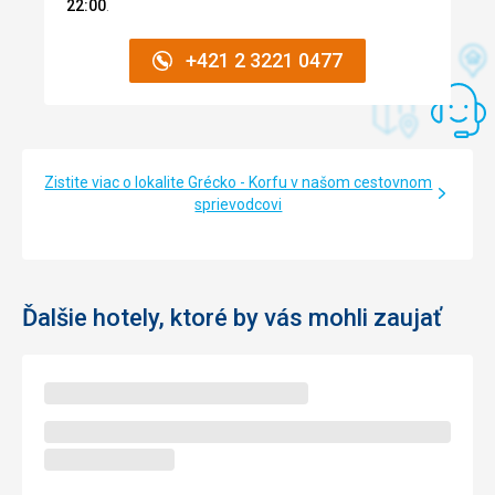
22:00
.
+421 2 3221 0477
Zistite viac o lokalite Grécko - Korfu v našom cestovnom
sprievodcovi
Ďalšie hotely, ktoré by vás mohli zaujať