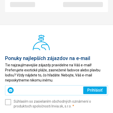
Ponuky najlepších zájazdov na e-mail
Tie najzaujímavejšie zájazdy pravidelne na Váš e-mail!
Preferujete exotické pláže, zasnežené ľadovce alebo plavbu
loďou? Vždy nájdete to, čo hľadáte. Nebojte, Váš e-mail
neposkytneme nikomu inému.
Zadajte
Prihlásiť
svoj
e-
Súhlasím so zasielaním obchodných oznámení o
mail
(povinné)
produktoch spoločnosti Invia.sk, s.r.o.
*
(povinné)
*