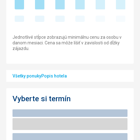
Jednotlivé stĺpce zobrazujú minimálnu cenu za osobu v
danom mesiaci. Cena sa môže líšiť v zavislosti od dĺžky
zájazdu.
Všetky ponuky
Popis hotela
Vyberte si termín