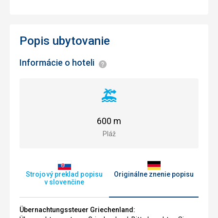
Popis ubytovanie
Informácie o hoteli
Informácie
Vzdialenosť
od
pláže
600 m
Pláž
Strojový preklad popisu
Originálne znenie popisu
v slovenčine
Übernachtungssteuer Griechenland: