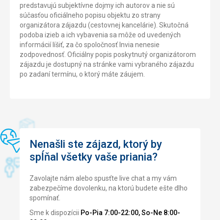
predstavujú subjektívne dojmy ich autorov a nie sú
súčasťou oficiálneho popisu objektu zo strany
organizátora zájazdu (cestovnej kancelárie). Skutočná
podoba izieb a ich vybavenia sa môže od uvedených
informácií líšiť, za čo spoločnosť Invia nenesie
zodpovednosť. Oficiálny popis poskytnutý organizátorom
zájazdu je dostupný na stránke vami vybraného zájazdu
po zadaní termínu, o ktorý máte záujem.
Nenašli ste zájazd, ktorý by
spĺňal všetky vaše priania?
Zavolajte nám alebo spusťte live chat a my vám
zabezpečíme dovolenku, na ktorú budete ešte dlho
spomínať.
Sme k dispozícii
Po-Pia 7:00-22:00, So-Ne 8:00-