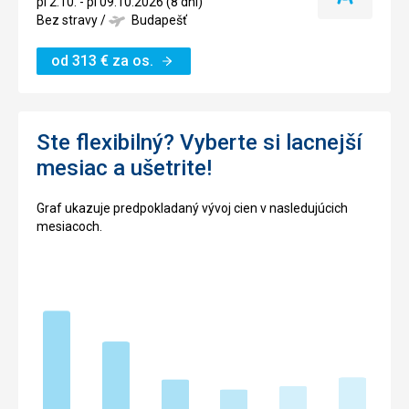
pi 2.10. - pi 09.10.2026 (8 dní)
termín
Bez stravy
/
Budapešť
od
313
€
za os.
Ste flexibilný? Vyberte si lacnejší
mesiac a ušetrite!
Graf ukazuje predpokladaný vývoj cien v nasledujúcich
mesiacoch.