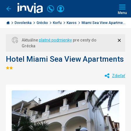
Volajte
Prihlásiť
Ísť
späť
+421
Menu
sa
2
Invia.sk
3221
Dovolenka
Grécko
Korfu
Kavos
Miami Sea View Apartme...
0477
Zavri
Aktuálne
platné podmienky
pre cesty do
Grécka
Hotel Miami Sea View Apartments
Hodnotenie:
Zdieľať
2/5