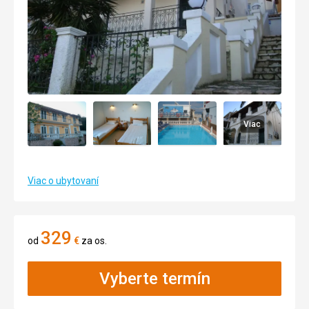
Viac
Viac o ubytovaní
329
od
€
za os.
Vyberte termín