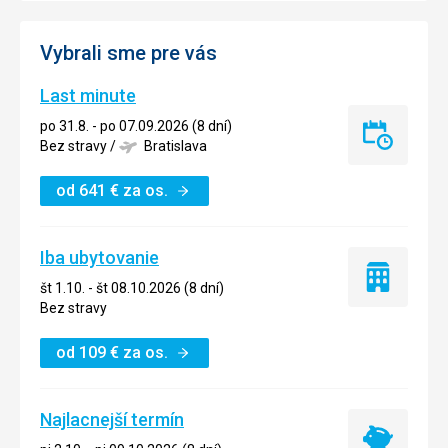
Vybrali sme pre vás
Last minute
po 31.8. - po 07.09.2026 (8 dní)
Last
Bez stravy
/
Bratislava
minute
od
641
€
za os.
Iba ubytovanie
Iba
št 1.10. - št 08.10.2026 (8 dní)
ubytovanie
Bez stravy
od
109
€
za os.
Najlacnejší termín
Najlacnejší