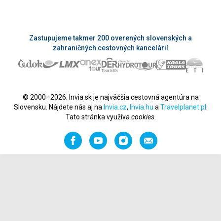
Zastupujeme takmer 200 overených slovenských a
zahraničných cestovných kancelárií
© 2000–2026. Invia.sk je najväčšia cestovná agentúra na
Slovensku. Nájdete nás aj na
Invia.cz
,
Invia.hu
a
Travelplanet.pl
.
Tato stránka využíva
cookies
.
Facebook
YouTube
Instagram
Odporučiť