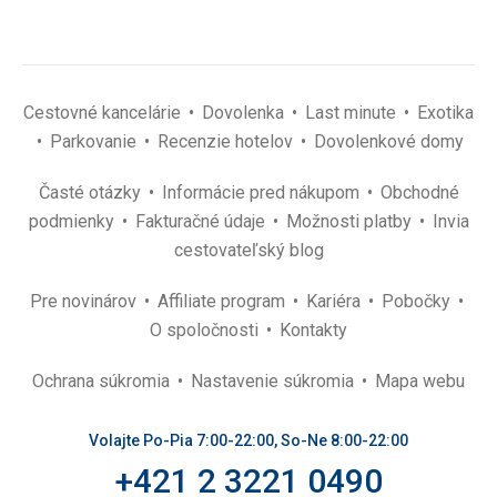
Cestovné kancelárie
Dovolenka
Last minute
Exotika
Parkovanie
Recenzie hotelov
Dovolenkové domy
Časté otázky
Informácie pred nákupom
Obchodné
podmienky
Fakturačné údaje
Možnosti platby
Invia
cestovateľský blog
Pre novinárov
Affiliate program
Kariéra
Pobočky
O spoločnosti
Kontakty
Ochrana súkromia
Nastavenie súkromia
Mapa webu
Volajte Po-Pia 7:00-22:00, So-Ne 8:00-22:00
+421 2 3221 0490