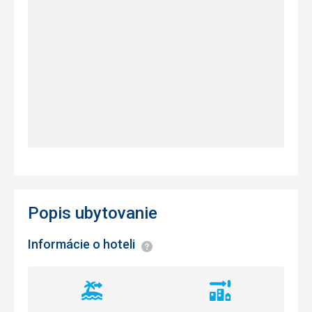
Popis ubytovanie
Informácie o hoteli
Informácie
Vzdialenosť
Vzdialenosť
od
od