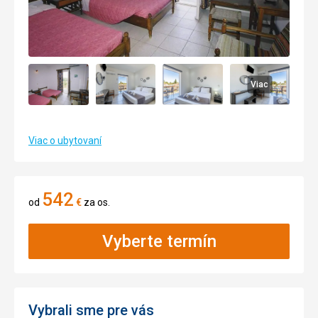
Viac
Viac o ubytovaní
542
od
€
za os.
Vyberte termín
Vybrali sme pre vás