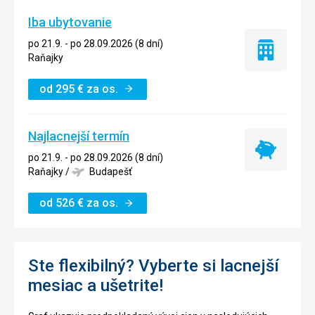
Iba ubytovanie
po 21.9. - po 28.09.2026 (8 dní)
Iba
Raňajky
ubytovanie
od
295
€
za os.
Najlacnejší termín
Najlacnejší
po 21.9. - po 28.09.2026 (8 dní)
termín
Raňajky
/
Budapešť
od
526
€
za os.
Ste flexibilný? Vyberte si lacnejší
mesiac a ušetrite!