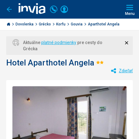
Volajte
Prihlásiť
Ísť
späť
+421
Menu
sa
2
Invia.sk
3221
Dovolenka
Grécko
Korfu
Gouvia
Aparthotel Angela
0477
Zavri
Aktuálne
platné podmienky
pre cesty do
Grécka
Hotel Aparthotel Angela
Hodnotenie
Zdieľať
2/5