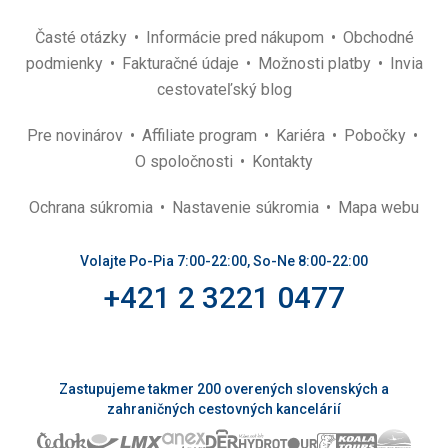
Časté otázky
Informácie pred nákupom
Obchodné
podmienky
Fakturačné údaje
Možnosti platby
Invia
cestovateľský blog
Pre novinárov
Affiliate program
Kariéra
Pobočky
O spoločnosti
Kontakty
Ochrana súkromia
Nastavenie súkromia
Mapa webu
Volajte Po-Pia 7:00-22:00, So-Ne 8:00-22:00
+421 2 3221 0477
Zastupujeme takmer 200 overených slovenských a
zahraničných cestovných kancelárií