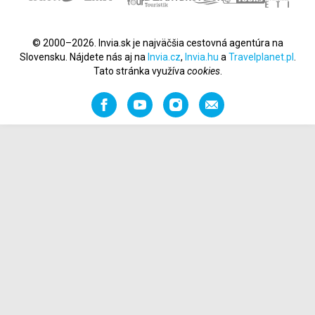
© 2000–2026. Invia.sk je najväčšia cestovná agentúra na
Slovensku. Nájdete nás aj na
Invia.cz
,
Invia.hu
a
Travelplanet.pl
.
Tato stránka využíva
cookies
.
Facebook
YouTube
Instagram
Odporučiť