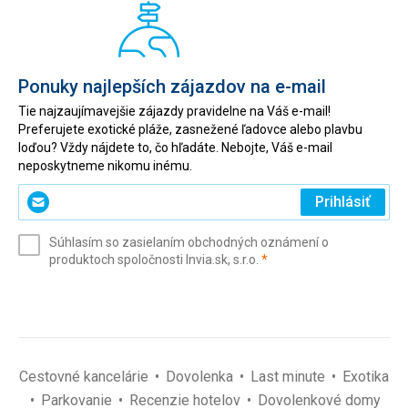
Ponuky najlepších zájazdov na e-mail
Tie najzaujímavejšie zájazdy pravidelne na Váš e-mail!
Preferujete exotické pláže, zasnežené ľadovce alebo plavbu
loďou? Vždy nájdete to, čo hľadáte. Nebojte, Váš e-mail
neposkytneme nikomu inému.
Zadajte
Prihlásiť
svoj
e-
Súhlasím so zasielaním obchodných oznámení o
mail
(povinné)
produktoch spoločnosti Invia.sk, s.r.o.
*
(povinné)
*
Cestovné kancelárie
Dovolenka
Last minute
Exotika
Parkovanie
Recenzie hotelov
Dovolenkové domy