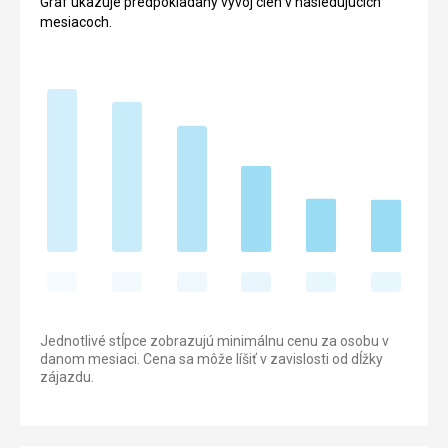
Graf ukazuje predpokladaný vývoj cien v nasledujúcich
mesiacoch.
Jednotlivé stĺpce zobrazujú minimálnu cenu za osobu v
danom mesiaci. Cena sa môže líšiť v zavislosti od dĺžky
zájazdu.