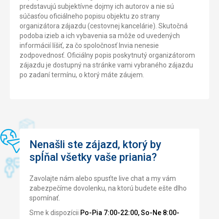
predstavujú subjektívne dojmy ich autorov a nie sú
súčasťou oficiálneho popisu objektu zo strany
organizátora zájazdu (cestovnej kancelárie). Skutočná
podoba izieb a ich vybavenia sa môže od uvedených
informácií líšiť, za čo spoločnosť Invia nenesie
zodpovednosť. Oficiálny popis poskytnutý organizátorom
zájazdu je dostupný na stránke vami vybraného zájazdu
po zadaní termínu, o ktorý máte záujem.
Nenašli ste zájazd, ktorý by
spĺňal všetky vaše priania?
Zavolajte nám alebo spusťte live chat a my vám
zabezpečíme dovolenku, na ktorú budete ešte dlho
spomínať.
Sme k dispozícii
Po-Pia 7:00-22:00, So-Ne 8:00-