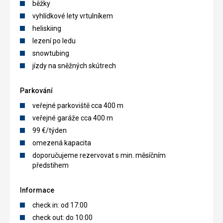
běžky
vyhlídkové lety vrtulníkem
heliskiing
lezení po ledu
snowtubing
jízdy na sněžných skútrech
Parkování
veřejné parkoviště cca 400 m
veřejné garáže cca 400 m
99 €/týden
omezená kapacita
doporučujeme rezervovat s min. měsíčním
předstihem
Informace
check in: od 17:00
check out: do 10:00