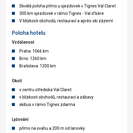
Skvělá poloha přímo u sjezdovek v Tignes Val Claret
300 km sjezdovek v rámci Tignes - Val d'Isère
V blízkosti obchodů, restaurací a après-ski zázemí
Poloha hotelu
Vzdálenost
Praha: 1066 km
Brno: 1260 km
Bratislava: 1200 km
Okolí
v centru střediska Val Claret
v blízkosti obchodů, restaurací a zábavy
skibus v rámci Tignes zdarma
Lyžování
přímo na svahu a 200 m od lanovky