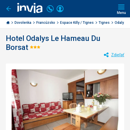
Volajte
Prihlásiť
Ísť
späť
+421
Menu
sa
2
Invia.sk
3221
Dovolenka
Francúzsko
Espace Killy / Tignes
Tignes
Odalys L
0477
Hotel Odalys Le Hameau Du
Borsat
Hodnotenie:
Zdieľať
3/5