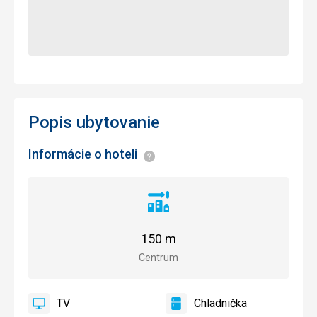
Popis ubytovanie
Informácie o hoteli
Informácie
Vzdialenosť
od
centra
150 m
mesta
Centrum
TV
Chladnička
áno
TV
áno
Chladnička