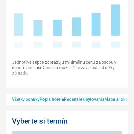
Jednotlivé stĺpce zobrazujú minimálnu cenu za osobu v
danom mesiaci. Cena sa môže líšiť v zavislosti od dĺžky
zájazdu.
Všetky ponuky
Popis hotela
Recenzie ubytovania
Mapa a lokalita
Vyberte si termín