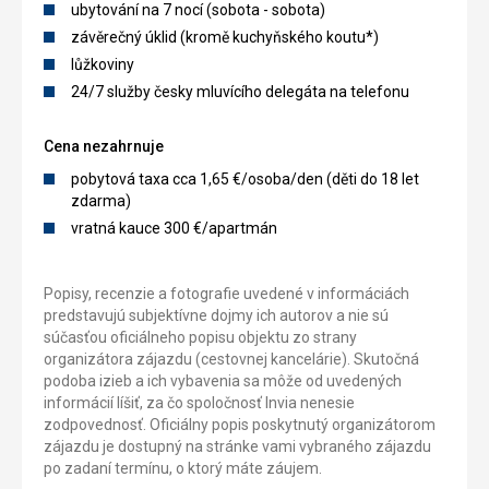
ubytování na 7 nocí (sobota - sobota)
závěrečný úklid (kromě kuchyňského koutu*)
lůžkoviny
24/7 služby česky mluvícího delegáta na telefonu
Cena nezahrnuje
pobytová taxa cca 1,65 €/osoba/den (děti do 18 let
zdarma)
vratná kauce 300 €/apartmán
Popisy, recenzie a fotografie uvedené v informáciách
predstavujú subjektívne dojmy ich autorov a nie sú
súčasťou oficiálneho popisu objektu zo strany
organizátora zájazdu (cestovnej kancelárie). Skutočná
podoba izieb a ich vybavenia sa môže od uvedených
informácií líšiť, za čo spoločnosť Invia nenesie
zodpovednosť. Oficiálny popis poskytnutý organizátorom
zájazdu je dostupný na stránke vami vybraného zájazdu
po zadaní termínu, o ktorý máte záujem.