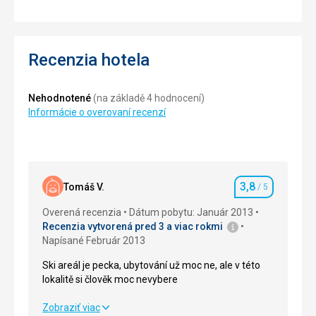
Recenzia hotela
Nehodnotené
(na základě 4 hodnocení)
Informácie o overovaní recenzí
3,8
Tomáš V.
/ 5
Hodnotenie
Overená recenzia
Dátum pobytu: Január 2013
Recenzia vytvorená pred 3 a viac rokmi
Napísané Február 2013
Ski areál je pecka, ubytování už moc ne, ale v této
lokalitě si člověk moc nevybere
Ski areál je pecka, ubytování už moc ne, ale v této
Zobraziť viac