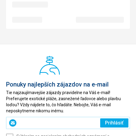
Ponuky najlepších zájazdov na e-mail
Tie najzaujímavejšie zájazdy pravidelne na Váš e-mail!
Preferujete exotické pláže, zasnežené ľadovce alebo plavbu
loďou? Vždy nájdete to, čo hľadáte. Nebojte, Váš e-mail
neposkytneme nikomu inému.
Zadajte
Prihlásiť
svoj
e-