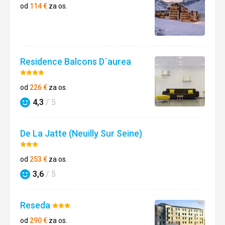
2/5
od
114
€
za os.
Residence Balcons D´aurea
Hodnotenie:
4/5
od
226
€
za os.
4,3
/ 5
Hodnotenie
De La Jatte (Neuilly Sur Seine)
Hodnotenie:
3/5
od
253
€
za os.
3,6
/ 5
Hodnotenie
Reseda
Hodnotenie:
3/5
od
290
€
za os.