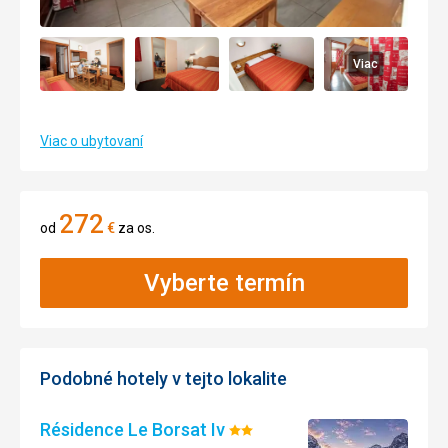
Viac
Viac o ubytovaní
272
od
€
za os.
Vyberte termín
Podobné hotely v tejto lokalite
Résidence Le Borsat Iv
Hodnotenie: