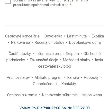
Súhlasím so zasielaním obchodných oznámení o
mail
(povinné)
produktoch spoločnosti Invia.sk, s.r.o.
*
(povinné)
*
Cestovné kancelárie
Dovolenka
Last minute
Exotika
Parkovanie
Recenzie hotelov
Dovolenkové domy
Časté otázky
Informácie pred nákupom
Obchodné
podmienky
Fakturačné údaje
Možnosti platby
Invia
cestovateľský blog
Pre novinárov
Affiliate program
Kariéra
Pobočky
O spoločnosti
Kontakty
Ochrana súkromia
Nastavenie súkromia
Mapa webu
Volajte Po-Pia 7:00-22:00, So-Ne 8:00-22:00