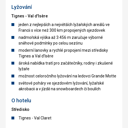
Lyžování
Tignes - Val d'Isère
jeden z nejlepších a největších lyžařských areálů ve
Francii s více než 300 km propojených sjezdovek
nadmořská výška až 3 456 m zaručuje výborné
sněhové podmínky po celou sezónu
moderní lanovky a rychlé propojení mezi středisky
Tignes a Val d’Isère
široká nabídka tratí pro začátečníky, rodiny i zkušené
lyžaře
možnost celoročního lyžování na ledovci Grande Motte
světové poháry ve sjezdovém lyžování, lyžařské
akrobacii a v jízdě na snowboardech či boulích
O hotelu
Středisko
Tignes - Val Claret