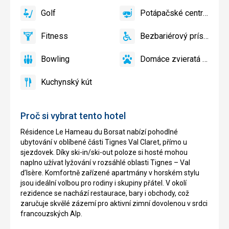
Golf
Potápačské centrum
áno
Golf
áno
Potápačské
centrum
Fitness
Bezbariérový prístup
áno
Fitness
áno
Bezbariérový
prístup
Bowling
Domáce zvieratá povole
áno
Bowling
áno
Domáce
zvieratá
Kuchynský kút
povolené
áno
Kuchynský
kút
Proč si vybrat tento hotel
Résidence Le Hameau du Borsat nabízí pohodlné
ubytování v oblíbené části Tignes Val Claret, přímo u
sjezdovek. Díky ski-in/ski-out poloze si hosté mohou
naplno užívat lyžování v rozsáhlé oblasti Tignes – Val
d’Isère. Komfortně zařízené apartmány v horském stylu
jsou ideální volbou pro rodiny i skupiny přátel. V okolí
rezidence se nachází restaurace, bary i obchody, což
zaručuje skvělé zázemí pro aktivní zimní dovolenou v srdci
francouzských Alp.