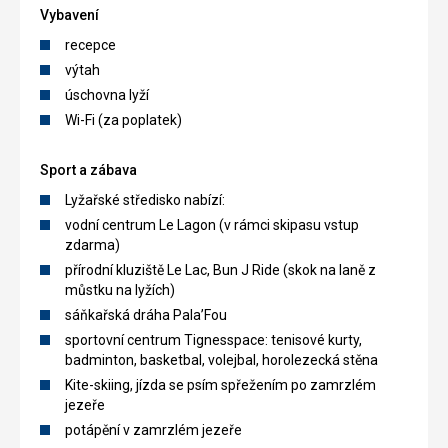
Vybavení
recepce
výtah
úschovna lyží
Wi-Fi (za poplatek)
Sport a zábava
Lyžařské středisko nabízí:
vodní centrum Le Lagon (v rámci skipasu vstup
zdarma)
přírodní kluziště Le Lac, Bun J Ride (skok na laně z
můstku na lyžích)
sáňkařská dráha Pala’Fou
sportovní centrum Tignesspace: tenisové kurty,
badminton, basketbal, volejbal, horolezecká stěna
Kite-skiing, jízda se psím spřežením po zamrzlém
jezeře
potápění v zamrzlém jezeře