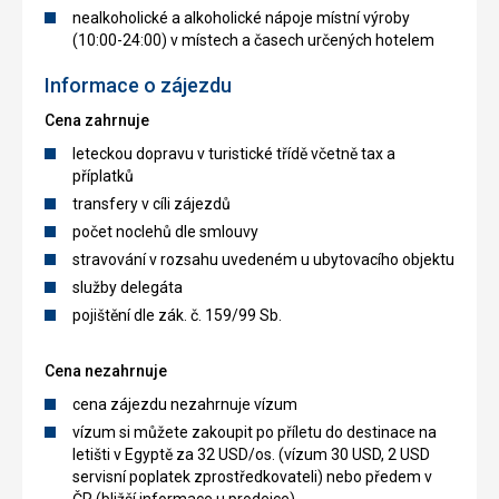
nealkoholické a alkoholické nápoje místní výroby
(10:00-24:00) v místech a časech určených hotelem
Informace o zájezdu
Cena zahrnuje
leteckou dopravu v turistické třídě včetně tax a
příplatků
transfery v cíli zájezdů
počet noclehů dle smlouvy
stravování v rozsahu uvedeném u ubytovacího objektu
služby delegáta
pojištění dle zák. č. 159/99 Sb.
Cena nezahrnuje
cena zájezdu nezahrnuje vízum
vízum si můžete zakoupit po příletu do destinace na
letišti v Egyptě za 32 USD/os. (vízum 30 USD, 2 USD
servisní poplatek zprostředkovateli) nebo předem v
ČR (bližší informace u prodejce)