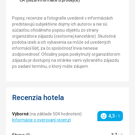
Popisy, recenzie a fotografie uvedené v informáciách
predstavujú subjektívne dojmy ich autorov a nie sú
súčasťou oficiálneho popisu objektu zo strany
organizátora zájazdu (cestovnej kancelárie). Skutočná
podoba izieb a ich vybavenia sa môže od uvedených
informácií líšiť, za čo spoločnosť Invia nenesie
zodpovednosť. Oficiálny popis poskytnutý organizátorom
zájazdu je dostupný na stránke vami vybraného zájazdu
po zadaní termínu, o ktorý máte záujem.
Recenzia hotela
Výborné
(na základe 504 hodnotení)
4,3
/ 5
Hodnotenie
Informácie o overovaní recenzí
Strava
3,7
/ 5