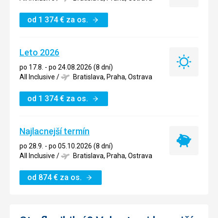
minute
od
1 374
€
za os.
Leto 2026
Leto
po 17.8. - po 24.08.2026 (8 dní)
2026
All Inclusive
/
Bratislava, Praha, Ostrava
od
1 374
€
za os.
Najlacnejší termín
Najlacnejší
po 28.9. - po 05.10.2026 (8 dní)
termín
All Inclusive
/
Bratislava, Praha, Ostrava
od
874
€
za os.