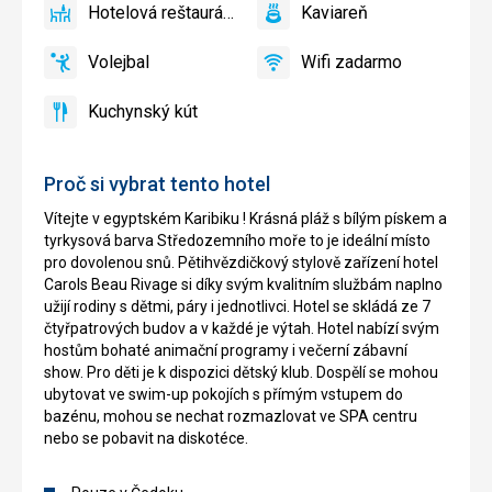
Hotelová reštaurácia
Kaviareň
zadarmo
povolené
áno
Hotelová
áno
Kaviareň
reštaurácia
Volejbal
Wifi zadarmo
áno
Volejbal
áno
Wifi
zadarmo
Kuchynský kút
áno
Kuchynský
kút
Proč si vybrat tento hotel
Vítejte v egyptském Karibiku ! Krásná pláž s bílým pískem a
tyrkysová barva Středozemního moře to je ideální místo
pro dovolenou snů. Pětihvězdičkový stylově zařízení hotel
Carols Beau Rivage si díky svým kvalitním službám naplno
užijí rodiny s dětmi, páry i jednotlivci. Hotel se skládá ze 7
čtyřpatrových budov a v každé je výtah. Hotel nabízí svým
hostům bohaté animační programy i večerní zábavní
show. Pro děti je k dispozici dětský klub. Dospělí se mohou
ubytovat ve swim-up pokojích s přímým vstupem do
bazénu, mohou se nechat rozmazlovat ve SPA centru
nebo se pobavit na diskotéce.