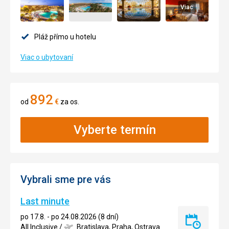
Viac
Pláž přímo u hotelu
Viac o ubytovaní
892
od
€
za os.
Vyberte termín
Vybrali sme pre vás
Last minute
po 17.8. - po 24.08.2026 (8 dní)
Last
All Inclusive
/
Bratislava, Praha, Ostrava