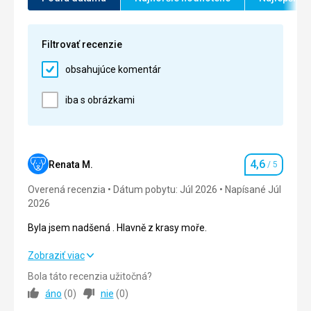
Super
Služby
5,0
/ 5
Táto recenzia bola preložená automaticky pomocou
Cena
5,0
/ 5
Filtrovať recenzie
Google Translate
obsahujúce komentár
Pláž
Krásna
iba s obrázkami
Strava
výborná
Ubytovanie
Dobré
4,6
Renata M.
/ 5
Hodnotenie
Služby
Overená recenzia
Dátum pobytu: Júl 2026
Napísané Júl
Chýbalo čapované pivo
2026
Byla jsem nadšená . Hlavně z krasy moře.
Byla jsem nadšená . Hlavně z krasy moře.
Zobraziť viac
Bola táto recenzia užitočná?
Strava
4,0
/ 5
áno
(
0
)
nie
(
0
)
Ubytovanie
4,0
/ 5