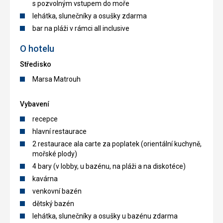
s pozvolným vstupem do moře
lehátka, slunečníky a osušky zdarma
bar na pláži v rámci all inclusive
O hotelu
Středisko
Marsa Matrouh
Vybavení
recepce
hlavní restaurace
2 restaurace ala carte za poplatek (orientální kuchyně,
mořské plody)
4 bary (v lobby, u bazénu, na pláži a na diskotéce)
kavárna
venkovní bazén
dětský bazén
lehátka, slunečníky a osušky u bazénu zdarma