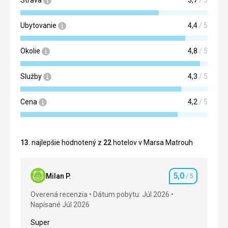
Ubytovanie
4,4
/ 5
Okolie
4,8
/ 5
Služby
4,3
/ 5
Cena
4,2
/ 5
13
. najlepšie hodnotený z
22
hotelov v Marsa Matrouh
5,0
Milan P.
/ 5
Hodnotenie
Overená recenzia
Dátum pobytu: Júl 2026
Napísané Júl 2026
Super