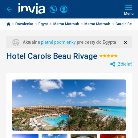
Volajte
Prihlásiť
Ísť
späť
+421
Menu
sa
2
Invia.sk
3221
Dovolenka
Egypt
Marsa Matrouh
Marsa Matrouh
Carols Beau 
0477
Zavri
Aktuálne
platné podmienky
pre cesty do Egypta
Hotel Carols Beau Rivage
Hodnoteni
Zdieľať
5/5