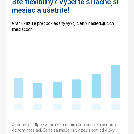
Ste flexibilný? Vyberte si lacnejší
mesiac a ušetrite!
Graf ukazuje predpokladaný vývoj cien v nasledujúcich
mesiacoch.
Jednotlivé stĺpce zobrazujú minimálnu cenu za osobu v
danom mesiaci. Cena sa môže líšiť v zavislosti od dĺžky