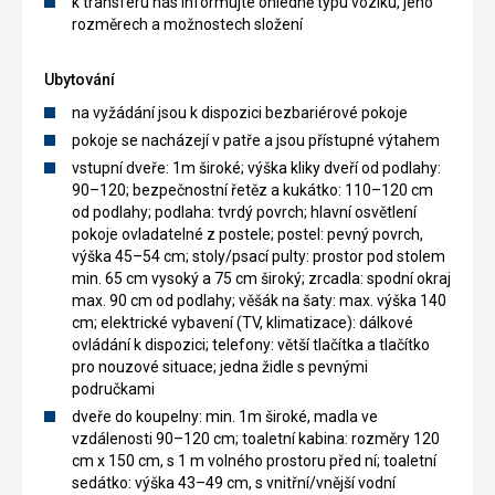
k transferu nás informujte ohledně typu vozíku, jeho
rozměrech a možnostech složení
Ubytování
na vyžádání jsou k dispozici bezbariérové pokoje
pokoje se nacházejí v patře a jsou přístupné výtahem
vstupní dveře: 1m široké; výška kliky dveří od podlahy:
90–120; bezpečnostní řetěz a kukátko: 110–120 cm
od podlahy; podlaha: tvrdý povrch; hlavní osvětlení
pokoje ovladatelné z postele; postel: pevný povrch,
výška 45–54 cm; stoly/psací pulty: prostor pod stolem
min. 65 cm vysoký a 75 cm široký; zrcadla: spodní okraj
max. 90 cm od podlahy; věšák na šaty: max. výška 140
cm; elektrické vybavení (TV, klimatizace): dálkové
ovládání k dispozici; telefony: větší tlačítka a tlačítko
pro nouzové situace; jedna židle s pevnými
područkami
dveře do koupelny: min. 1m široké, madla ve
vzdálenosti 90–120 cm; toaletní kabina: rozměry 120
cm x 150 cm, s 1 m volného prostoru před ní; toaletní
sedátko: výška 43–49 cm, s vnitřní/vnější vodní