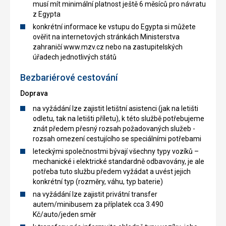
musí mít minimální platnost ještě 6 měsíců pro návratu
z Egypta
konkrétní informace ke vstupu do Egypta si můžete
ověřit na internetových stránkách Ministerstva
zahraničí www.mzv.cz nebo na zastupitelských
úřadech jednotlivých států
Bezbariérové cestování
Doprava
na vyžádání lze zajistit letištní asistenci (jak na letišti
odletu, tak na letišti příletu), k této službě potřebujeme
znát předem přesný rozsah požadovaných služeb -
rozsah omezení cestujícího se speciálními potřebami
leteckými společnostmi bývají všechny typy vozíků –
mechanické i elektrické standardně odbavovány, je ale
potřeba tuto službu předem vyžádat a uvést jejich
konkrétní typ (rozměry, váhu, typ baterie)
na vyžádání lze zajistit privátní transfer
autem/minibusem za příplatek cca 3.490
Kč/auto/jeden směr