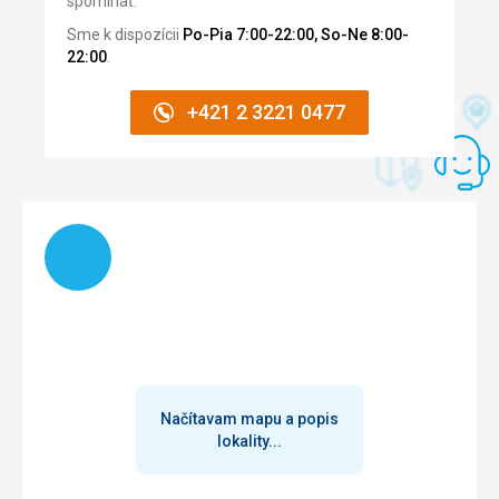
spomínať.
Služby
Sme k dispozícii
Po-Pia 7:00-22:00, So-Ne 8:00-
Super
22:00
.
Táto recenzia bola preložená automaticky pomocou
Google Translate
+421 2 3221 0477
Načítam
Načítavam mapu a popis
lokality...