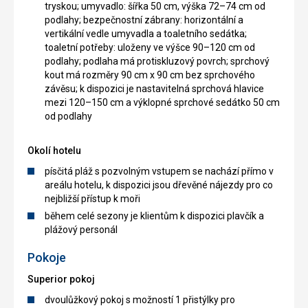
tryskou; umyvadlo: šířka 50 cm, výška 72–74 cm od
podlahy; bezpečnostní zábrany: horizontální a
vertikální vedle umyvadla a toaletního sedátka;
toaletní potřeby: uloženy ve výšce 90–120 cm od
podlahy; podlaha má protiskluzový povrch; sprchový
kout má rozměry 90 cm x 90 cm bez sprchového
závěsu; k dispozici je nastavitelná sprchová hlavice
mezi 120–150 cm a výklopné sprchové sedátko 50 cm
od podlahy
Okolí hotelu
písčitá pláž s pozvolným vstupem se nachází přímo v
areálu hotelu, k dispozici jsou dřevěné nájezdy pro co
nejbližší přístup k moři
během celé sezony je klientům k dispozici plavčík a
plážový personál
Pokoje
Superior pokoj
dvoulůžkový pokoj s možností 1 přistýlky pro