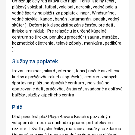
Umožňuje celý rad aktivít ako napr . Tenis , stolný tenis ,
plážový volejbal , futbal , volejbal , aerobik , vodné pólo a
vodné športy na pláži ( za poplatok , napr . Windsurfing ,
vodné bicykle , kanoe , banán , katamarán , padák , vodný
skúter ) . Deťom je k dispozícii bazén s časťou pre deti ,
ihrisko a miniklub . Pre relaxáciu je určené kúpeľné
centrum so širokou ponukou procedúr ( sauna , masáže ,
kozmetické ošetrenie , telové zábaly , manikúra , pedikúra
) .
Služby za poplatek
trezor , minibar , biliard , internet , tenis ( nočné osvetlenie
kurtov a požičovňa rakiet a loptičiek ) , centrum vodných
športov na pláži , potápačské centrum , individuálne
opatrovanie detí , práčovňa , čistiareň , svadobné a golfové
balíčky , služby kúpeľného centra
Pláž
Dlhá piesočná pláž Playa Bavaro Beach s pozvoľným
vstupom do mora sa nachádza priamo pri hotelovom
rezorte - ležadlá , slnečníky , matrace a osušky sú zdarma .
Odporúčame využiť ponuku vodných športov na pláži od