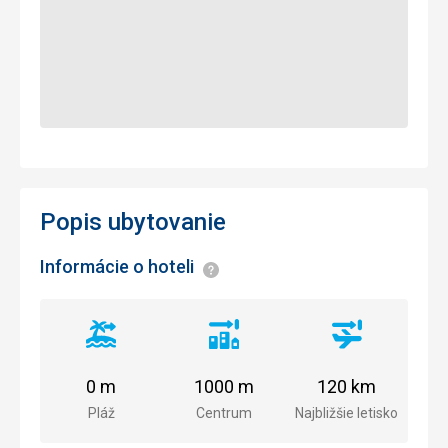
Popis ubytovanie
Informácie o hoteli
Informácie
Vzdialenosť
Vzdialenosť
Vzdialenosť
od
od
od
pláže
centra
letiska
0 m
1000 m
120 km
mesta
Pláž
Centrum
Najbližšie letisko