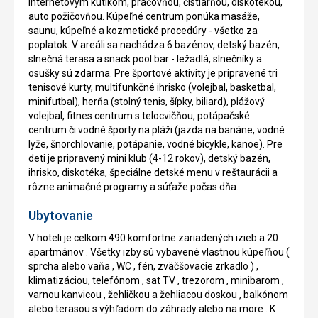
internetovým kútikom, práčovňou, čistiarňou, diskotékou,
auto požičovňou. Kúpeľné centrum ponúka masáže,
saunu, kúpeľné a kozmetické procedúry - všetko za
poplatok. V areáli sa nachádza 6 bazénov, detský bazén,
slnečná terasa a snack pool bar - ležadlá, slnečníky a
osušky sú zdarma. Pre športové aktivity je pripravené tri
tenisové kurty, multifunkčné ihrisko (volejbal, basketbal,
minifutbal), herňa (stolný tenis, šípky, biliard), plážový
volejbal, fitnes centrum s telocvičňou, potápačské
centrum či vodné športy na pláži (jazda na banáne, vodné
lyže, šnorchlovanie, potápanie, vodné bicykle, kanoe). Pre
deti je pripravený mini klub (4-12 rokov), detský bazén,
ihrisko, diskotéka, špeciálne detské menu v reštaurácii a
rôzne animačné programy a súťaže počas dňa.
Ubytovanie
V hoteli je celkom 490 komfortne zariadených izieb a 20
apartmánov . Všetky izby sú vybavené vlastnou kúpeľňou (
sprcha alebo vaňa , WC , fén, zväčšovacie zrkadlo ) ,
klimatizáciou, telefónom , sat TV , trezorom , minibarom ,
varnou kanvicou , žehličkou a žehliacou doskou , balkónom
alebo terasou s výhľadom do záhrady alebo na more . K