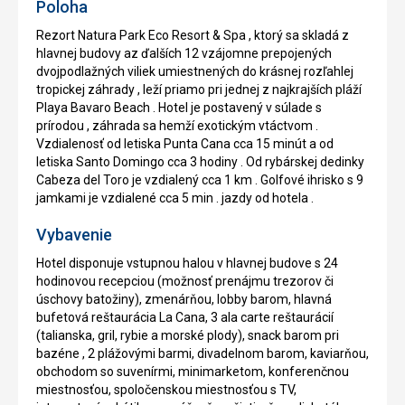
Poloha
Rezort Natura Park Eco Resort & Spa , ktorý sa skladá z
hlavnej budovy az ďalších 12 vzájomne prepojených
dvojpodlažných viliek umiestnených do krásnej rozľahlej
tropickej záhrady , leží priamo pri jednej z najkrajších pláží
Playa Bavaro Beach . Hotel je postavený v súlade s
prírodou , záhrada sa hemží exotickým vtáctvom .
Vzdialenosť od letiska Punta Cana cca 15 minút a od
letiska Santo Domingo cca 3 hodiny . Od rybárskej dedinky
Cabeza del Toro je vzdialený cca 1 km . Golfové ihrisko s 9
jamkami je vzdialené cca 5 min . jazdy od hotela .
Vybavenie
Hotel disponuje vstupnou halou v hlavnej budove s 24
hodinovou recepciou (možnosť prenájmu trezorov či
úschovy batožiny), zmenárňou, lobby barom, hlavná
bufetová reštaurácia La Cana, 3 ala carte reštaurácií
(talianska, gril, rybie a morské plody), snack barom pri
bazéne , 2 plážovými barmi, divadelnom barom, kaviarňou,
obchodom so suvenírmi, minimarketom, konferenčnou
miestnosťou, spoločenskou miestnosťou s TV,