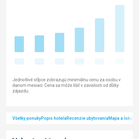
Jednotlivé stĺpce zobrazujú minimálnu cenu za osobu v
danom mesiaci. Cena sa môže líšiť v zavislosti od dĺžky
zájazdu.
Všetky ponuky
Popis hotela
Recenzie ubytovania
Mapa a lokalita