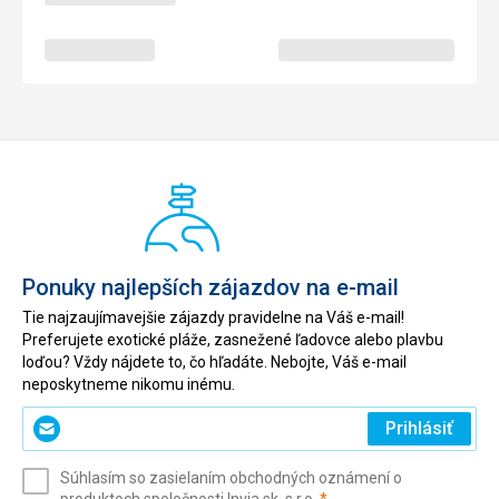
ranajky,aj vecere,tak all incl je skvely,ze mozem prist stale.
Ubytovanie
Ubytovanie prima :) pacilo sa mi,ze je tam vlhkost vzduchu
a teplota a preto je na izbe skvela klima. Izby sa mi pacili.
Služby
Sklamany som bol z fitnesscentra ,kedze je na najnizsej
moznej urovni.
Táto recenzia bola preložená automaticky pomocou
Google Translate
Ponuky najlepších zájazdov na e-mail
Tie najzaujímavejšie zájazdy pravidelne na Váš e-mail!
Preferujete exotické pláže, zasnežené ľadovce alebo plavbu
loďou? Vždy nájdete to, čo hľadáte. Nebojte, Váš e-mail
neposkytneme nikomu inému.
Zadajte
Prihlásiť
svoj
e-
Súhlasím so zasielaním obchodných oznámení o
mail
(povinné)