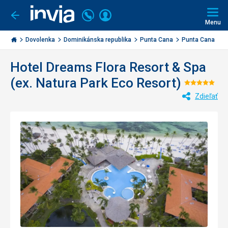
Volajte
Prihlásiť
Ísť
späť
+421
Menu
sa
2
Invia.sk
3221
Dovolenka
Dominikánska republika
Punta Cana
Punta Cana
D
0477
Hotel Dreams Flora Resort & Spa
(ex. Natura Park Eco Resort)
Hodnot
Zdieľať
5/5