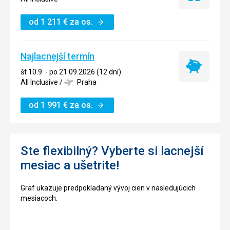
ubytovanie
od
1 211
€
za os.
Najlacnejší termín
Najlacnejší
št 10.9. - po 21.09.2026 (12 dní)
termín
All Inclusive
/
Praha
od
1 991
€
za os.
Ste flexibilný? Vyberte si lacnejší
mesiac a ušetrite!
Graf ukazuje predpokladaný vývoj cien v nasledujúcich
mesiacoch.