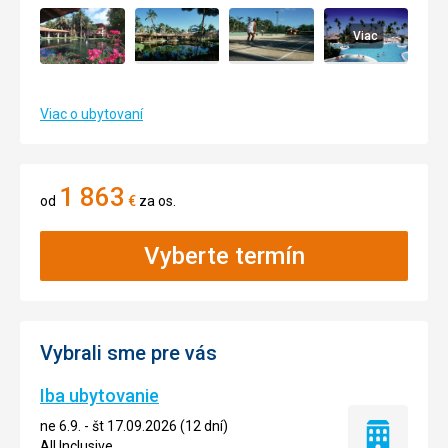
Viac
Viac o ubytovaní
1 863
od
€
za os.
Vyberte termín
Vybrali sme pre vás
Iba ubytovanie
ne 6.9. - št 17.09.2026 (12 dní)
Iba
All Inclusive