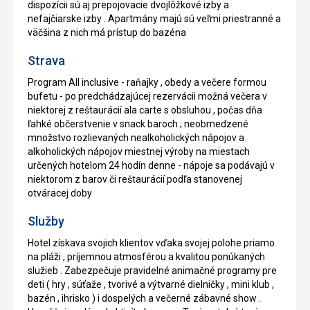
dispozícii sú aj prepojovacie dvojlôžkové izby a
nefajčiarske izby . Apartmány majú sú veľmi priestranné a
väčšina z nich má prístup do bazéna
Strava
Program All inclusive - raňajky , obedy a večere formou
bufetu - po predchádzajúcej rezervácii možná večera v
niektorej z reštaurácií ala carte s obsluhou , počas dňa
ľahké občerstvenie v snack baroch ; neobmedzené
množstvo rozlievaných nealkoholických nápojov a
alkoholických nápojov miestnej výroby na miestach
určených hotelom 24 hodín denne - nápoje sa podávajú v
niektorom z barov či reštaurácií podľa stanovenej
otváracej doby
Služby
Hotel získava svojich klientov vďaka svojej polohe priamo
na pláži , príjemnou atmosférou a kvalitou ponúkaných
služieb . Zabezpečuje pravidelné animačné programy pre
deti ( hry , súťaže , tvorivé a výtvarné dielničky , mini klub ,
bazén , ihrisko ) i dospelých a večerné zábavné show .