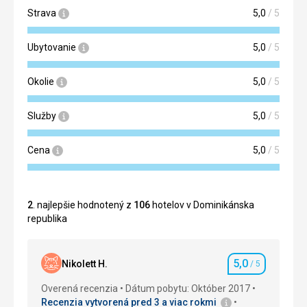
Strava
5,0
/ 5
Ubytovanie
5,0
/ 5
Okolie
5,0
/ 5
Služby
5,0
/ 5
Cena
5,0
/ 5
2
. najlepšie hodnotený z
106
hotelov v Dominikánska
republika
5,0
Nikolett H.
/ 5
Hodnotenie
Overená recenzia
Dátum pobytu: Október 2017
Recenzia vytvorená pred 3 a viac rokmi