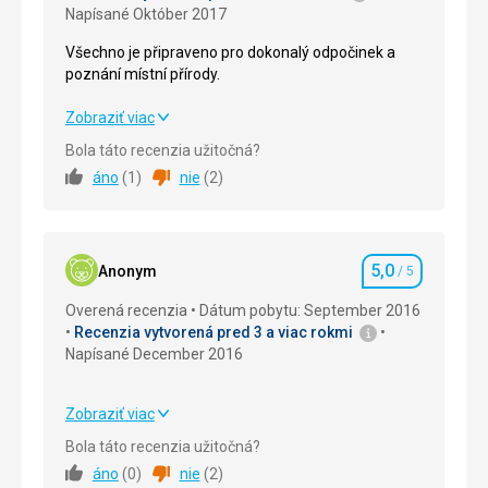
Napísané Október 2017
Všechno je připraveno pro dokonalý odpočinek a
poznání místní přírody.
Všechno je připraveno pro dokonalý odpočinek a
Zobraziť viac
poznání místní přírody.
Bola táto recenzia užitočná?
áno
(
1
)
nie
(
2
)
Strava
5,0
/ 5
Ubytovanie
5,0
/ 5
5,0
Okolie
5,0
/ 5
Anonym
/ 5
Hodnotenie
Overená recenzia
Dátum pobytu: September 2016
Služby
5,0
/ 5
Recenzia vytvorená pred 3 a viac rokmi
Napísané December 2016
Cena
5,0
/ 5
Zobraziť viac
Pláž
Strava
5,0
/ 5
Vlny nejsou příliš velké na rozdíl od ostatních částí
Bola táto recenzia užitočná?
pobřeží, ideální pro plavání i vodní sporty.
áno
(
0
)
nie
(
2
)
Ubytovanie
5,0
/ 5