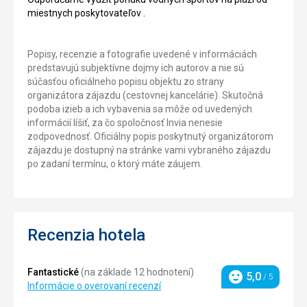
miestnych poskytovateľov .
Popisy, recenzie a fotografie uvedené v informáciách
predstavujú subjektívne dojmy ich autorov a nie sú
súčasťou oficiálneho popisu objektu zo strany
organizátora zájazdu (cestovnej kancelárie). Skutočná
podoba izieb a ich vybavenia sa môže od uvedených
informácií líšiť, za čo spoločnosť Invia nenesie
zodpovednosť. Oficiálny popis poskytnutý organizátorom
zájazdu je dostupný na stránke vami vybraného zájazdu
po zadaní termínu, o ktorý máte záujem.
Recenzia hotela
Fantastické
(na základe 12 hodnotení)
5,0
/ 5
Hodnotenie
Informácie o overovaní recenzí