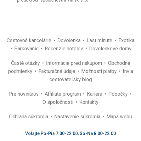
produktoch spoločnosti Invia.sk, s.r.o.
*
(povinné)
*
Cestovné kancelárie
Dovolenka
Last minute
Exotika
Parkovanie
Recenzie hotelov
Dovolenkové domy
Časté otázky
Informácie pred nákupom
Obchodné
podmienky
Fakturačné údaje
Možnosti platby
Invia
cestovateľský blog
Pre novinárov
Affiliate program
Kariéra
Pobočky
O spoločnosti
Kontakty
Ochrana súkromia
Nastavenie súkromia
Mapa webu
Volajte Po-Pia 7:00-22:00, So-Ne 8:00-22:00