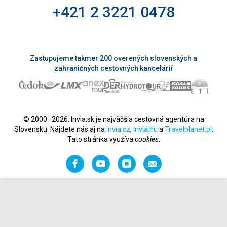
+421 2 3221 0478
Zastupujeme takmer 200 overených slovenských a
zahraničných cestovných kancelárií
© 2000–2026. Invia.sk je najväčšia cestovná agentúra na
Slovensku. Nájdete nás aj na
Invia.cz
,
Invia.hu
a
Travelplanet.pl
.
Tato stránka využíva
cookies
.
Facebook
YouTube
Instagram
Odporučiť