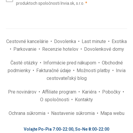
(povinné)
produktoch spoločnosti Invia.sk, s.r.o.
*
(povinné)
*
Cestovné kancelárie
Dovolenka
Last minute
Exotika
Parkovanie
Recenzie hotelov
Dovolenkové domy
Časté otázky
Informácie pred nákupom
Obchodné
podmienky
Fakturačné údaje
Možnosti platby
Invia
cestovateľský blog
Pre novinárov
Affiliate program
Kariéra
Pobočky
O spoločnosti
Kontakty
Ochrana súkromia
Nastavenie súkromia
Mapa webu
Volajte Po-Pia 7:00-22:00, So-Ne 8:00-22:00