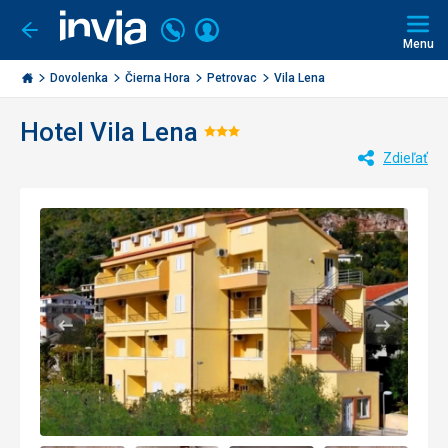
Volajte
Prihlásiť
Ísť
späť
+421
Menu
sa
2
Invia.sk
3221
Dovolenka
Čierna Hora
Petrovac
Vila Lena
0477
Hotel Vila Lena
Hodnotenie:
Zdieľať
3/5