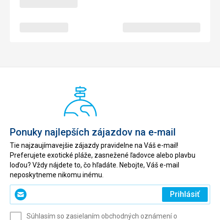
Ponuky najlepších zájazdov na e-mail
Tie najzaujímavejšie zájazdy pravidelne na Váš e-mail!
Preferujete exotické pláže, zasnežené ľadovce alebo plavbu
loďou? Vždy nájdete to, čo hľadáte. Nebojte, Váš e-mail
neposkytneme nikomu inému.
Zadajte
Prihlásiť
svoj
e-
Súhlasím so zasielaním obchodných oznámení o
mail