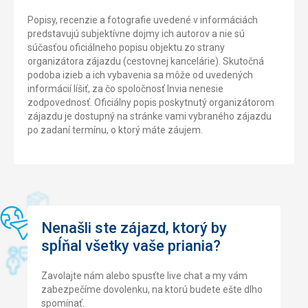
Popisy, recenzie a fotografie uvedené v informáciách
predstavujú subjektívne dojmy ich autorov a nie sú
súčasťou oficiálneho popisu objektu zo strany
organizátora zájazdu (cestovnej kancelárie). Skutočná
podoba izieb a ich vybavenia sa môže od uvedených
informácií líšiť, za čo spoločnosť Invia nenesie
zodpovednosť. Oficiálny popis poskytnutý organizátorom
zájazdu je dostupný na stránke vami vybraného zájazdu
po zadaní termínu, o ktorý máte záujem.
Nenašli ste zájazd, ktorý by
spĺňal všetky vaše priania?
Zavolajte nám alebo spusťte live chat a my vám
zabezpečíme dovolenku, na ktorú budete ešte dlho
spomínať.