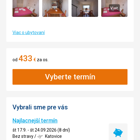
Viac
Viac o ubytovaní
433
od
€
za os.
Vyberte termín
Vybrali sme pre vás
Najlacnejší termín
št 17.9. - št 24.09.2026 (8 dní)
Najlacnejší
Bez stravy
/
Katovice