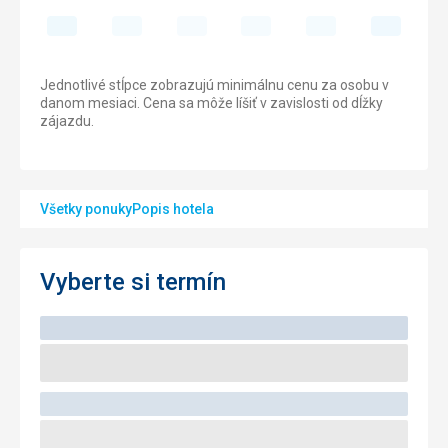
Jednotlivé stĺpce zobrazujú minimálnu cenu za osobu v
danom mesiaci. Cena sa môže líšiť v zavislosti od dĺžky
zájazdu.
Všetky ponuky
Popis hotela
Vyberte si termín