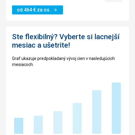
termín
od
464
€
za os.
Ste flexibilný? Vyberte si lacnejší
mesiac a ušetrite!
Graf ukazuje predpokladaný vývoj cien v nasledujúcich
mesiacoch.