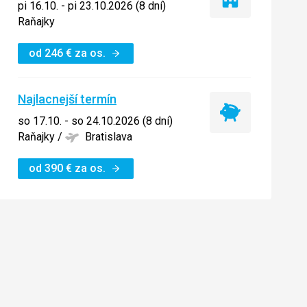
Iba
pi 16.10. - pi 23.10.2026 (8 dní)
ubytovanie
Raňajky
od
246
€
za os.
Najlacnejší termín
Najlacnejší
so 17.10. - so 24.10.2026 (8 dní)
termín
Raňajky
/
Bratislava
od
390
€
za os.