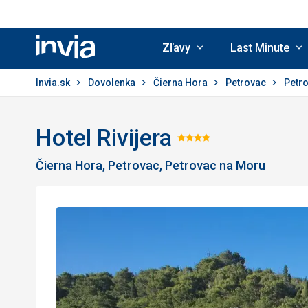
Zľavy
Last Minute
Invia.sk
Invia.sk
Dovolenka
Čierna Hora
Petrovac
Petr
Hotel Rivijera
Hodnotenie:
Čierna Hora, Petrovac, Petrovac na Moru
4/5