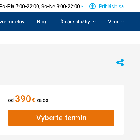
Po-Pia 7:00-22:00, So-Ne 8:00-22:00
Prihlásiť sa
ie hotelov
Blog
Ďalšie služby
Viac
Zdieľať
390
od
€
za os.
Vyberte termín