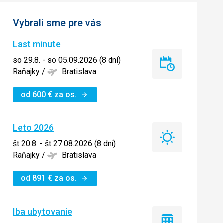
Vybrali sme pre vás
Last minute
so 29.8. - so 05.09.2026 (8 dní)
Last
Raňajky
/
Bratislava
minute
od
600
€
za os.
Leto 2026
Leto
št 20.8. - št 27.08.2026 (8 dní)
2026
Raňajky
/
Bratislava
od
891
€
za os.
Iba ubytovanie