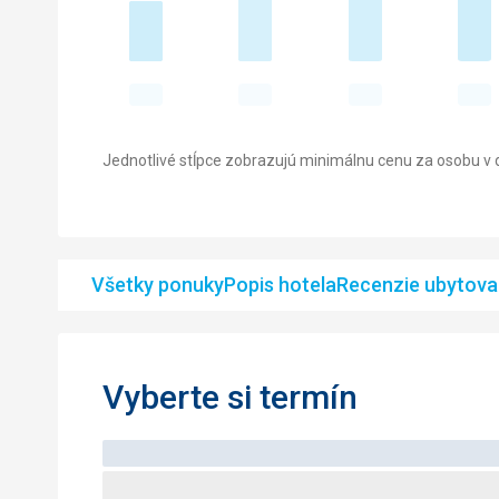
Jednotlivé stĺpce zobrazujú minimálnu cenu za osobu v d
Všetky ponuky
Popis hotela
Recenzie ubytova
Vyberte si termín