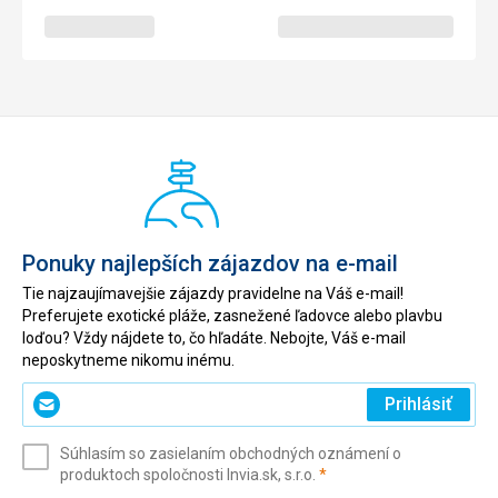
Ponuky najlepších zájazdov na e-mail
Tie najzaujímavejšie zájazdy pravidelne na Váš e-mail!
Preferujete exotické pláže, zasnežené ľadovce alebo plavbu
loďou? Vždy nájdete to, čo hľadáte. Nebojte, Váš e-mail
neposkytneme nikomu inému.
Zadajte
Prihlásiť
svoj
e-
Súhlasím so zasielaním obchodných oznámení o
mail
(povinné)
produktoch spoločnosti Invia.sk, s.r.o.
*
(povinné)
*