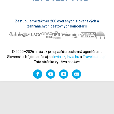
Zastupujeme takmer 200 overených slovenských a
zahraničných cestovných kancelárií
© 2000–2026. Invia.sk je najväčšia cestovná agentúra na
Slovensku. Nájdete nás aj na
Invia.cz
,
Invia.hu
a
Travelplanet.pl
.
Tato stránka využíva
cookies
.
Facebook
YouTube
Instagram
Odporučiť