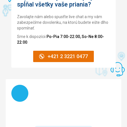
spĺňal všetky vaše priania?
Zavolajte nám alebo spusťte live chat a my vám
zabezpečíme dovolenku, na ktorú budete ešte dlho
spomínať.
Sme k dispozícii
Po-Pia 7:00-22:00, So-Ne 8:00-
22:00
.
+421 2 3221 0477
Načítam