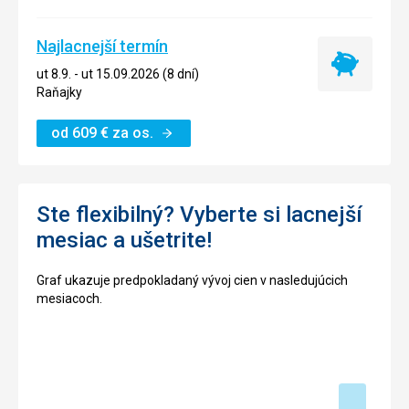
Najlacnejší termín
Najlacnejší
ut 8.9. - ut 15.09.2026 (8 dní)
termín
Raňajky
od
609
€
za os.
Ste flexibilný? Vyberte si lacnejší
mesiac a ušetrite!
Graf ukazuje predpokladaný vývoj cien v nasledujúcich
mesiacoch.