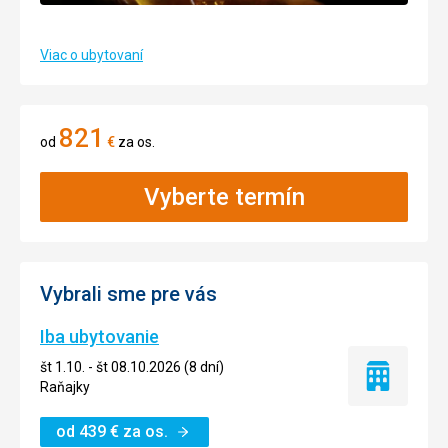
Viac o ubytovaní
821
od
€
za os.
Vyberte termín
Vybrali sme pre vás
Iba ubytovanie
št 1.10. - št 08.10.2026 (8 dní)
Iba
Raňajky
ubytovanie
od
439
€
za os.