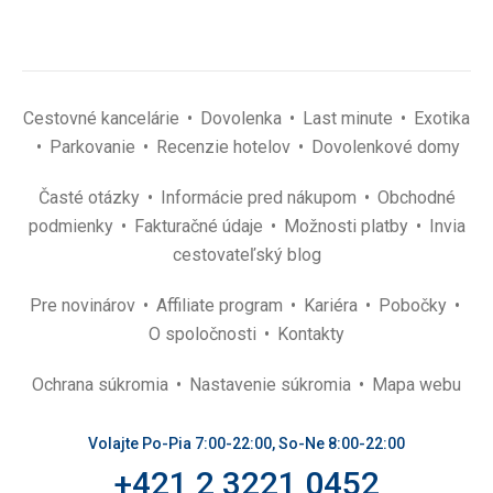
Cestovné kancelárie
Dovolenka
Last minute
Exotika
Parkovanie
Recenzie hotelov
Dovolenkové domy
Časté otázky
Informácie pred nákupom
Obchodné
podmienky
Fakturačné údaje
Možnosti platby
Invia
cestovateľský blog
Pre novinárov
Affiliate program
Kariéra
Pobočky
O spoločnosti
Kontakty
Ochrana súkromia
Nastavenie súkromia
Mapa webu
Volajte Po-Pia 7:00-22:00, So-Ne 8:00-22:00
+421 2 3221 0452