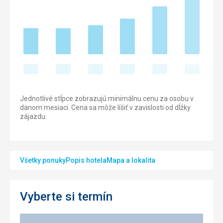
Jednotlivé stĺpce zobrazujú minimálnu cenu za osobu v
danom mesiaci. Cena sa môže líšiť v zavislosti od dĺžky
zájazdu.
Všetky ponuky
Popis hotela
Mapa a lokalita
Vyberte si termín