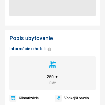
Popis ubytovanie
Informácie o hoteli
Informácie
Vzdialenosť
od
pláže
250 m
Pláž
Klimatizácia
Vonkajší bazén
áno
Klimatizácia
áno
Vonkajší
bazén