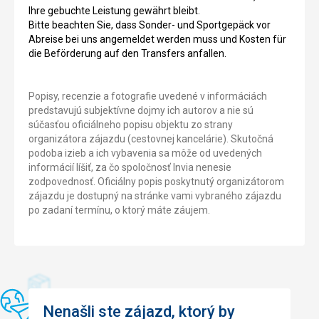
Ihre gebuchte Leistung gewährt bleibt.
Bitte beachten Sie, dass Sonder- und Sportgepäck vor
Abreise bei uns angemeldet werden muss und Kosten für
die Beförderung auf den Transfers anfallen.
Popisy, recenzie a fotografie uvedené v informáciách
predstavujú subjektívne dojmy ich autorov a nie sú
súčasťou oficiálneho popisu objektu zo strany
organizátora zájazdu (cestovnej kancelárie). Skutočná
podoba izieb a ich vybavenia sa môže od uvedených
informácií líšiť, za čo spoločnosť Invia nenesie
zodpovednosť. Oficiálny popis poskytnutý organizátorom
zájazdu je dostupný na stránke vami vybraného zájazdu
po zadaní termínu, o ktorý máte záujem.
Nenašli ste zájazd, ktorý by