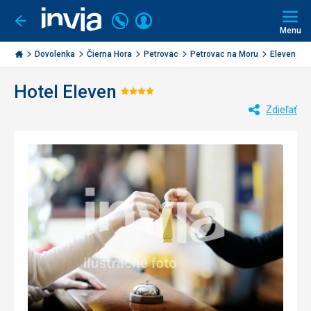
Volajte
Prihlásiť
Ísť
späť
+421
Menu
sa
2
Invia.sk
3221
Dovolenka
Čierna Hora
Petrovac
Petrovac na Moru
Eleven
0477
Hotel Eleven
Hodnotenie:
Zdieľať
4/5