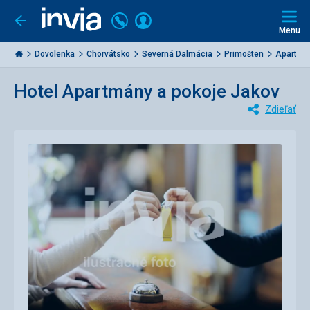
Volajte
Prihlásiť
Ísť
späť
+421
Menu
sa
2
Invia.sk
3221
Dovolenka
Chorvátsko
Severná Dalmácia
Primošten
Apartmán
0477
Hotel Apartmány a pokoje Jakov
Zdieľať