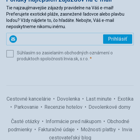
Tie najzaujímavejšie zájazdy pravidelne na Váš e-mail!
Preferujete exotické pláže, zasnežené ľadovce alebo plavbu
loďou? Vždy nájdete to, čo hľadáte. Nebojte, Váš e-mail
neposkytneme nikomu inému.
Zadajte
Prihlásiť
svoj
e-
Súhlasím so zasielaním obchodných oznámení o
mail
(povinné)
produktoch spoločnosti Invia.sk, s.r.o.
*
(povinné)
*
Cestovné kancelárie
Dovolenka
Last minute
Exotika
Parkovanie
Recenzie hotelov
Dovolenkové domy
Časté otázky
Informácie pred nákupom
Obchodné
podmienky
Fakturačné údaje
Možnosti platby
Invia
cestovateľský blog