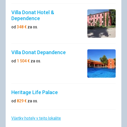
Villa Donat Hotel &
Dependence
od
348
€
za os.
Villa Donat Depandence
od
1 504
€
za os.
Heritage Life Palace
od
829
€
za os.
Všetky hotely v tejto lokalite