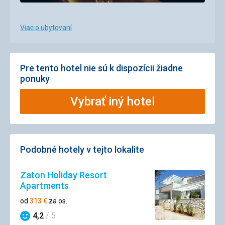
Viac o ubytovaní
Pre tento hotel nie sú k dispozícii žiadne
ponuky
Vybrať iný hotel
Podobné hotely v tejto lokalite
Zaton Holiday Resort
Apartments
od
313
€
za os.
4,2
/ 5
Hodnotenie