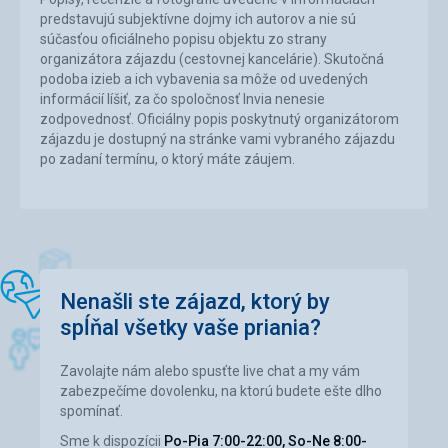
predstavujú subjektívne dojmy ich autorov a nie sú
súčasťou oficiálneho popisu objektu zo strany
organizátora zájazdu (cestovnej kancelárie). Skutočná
podoba izieb a ich vybavenia sa môže od uvedených
informácií líšiť, za čo spoločnosť Invia nenesie
zodpovednosť. Oficiálny popis poskytnutý organizátorom
zájazdu je dostupný na stránke vami vybraného zájazdu
po zadaní termínu, o ktorý máte záujem.
Nenašli ste zájazd, ktorý by
spĺňal všetky vaše priania?
Zavolajte nám alebo spusťte live chat a my vám
zabezpečíme dovolenku, na ktorú budete ešte dlho
spomínať.
Sme k dispozícii
Po-Pia 7:00-22:00, So-Ne 8:00-