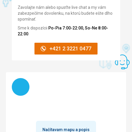
Strava
Zavolajte nám alebo spusťte live chat a my vám
výborná - neboli popisané alergény, ale vedeli kuchári
zabezpečíme dovolenku, na ktorú budete ešte dlho
pripraviť aj pre BKM.
spomínať.
Ubytovanie
Sme k dispozícii
Po-Pia 7:00-22:00, So-Ne 8:00-
veľmi čisté
22:00
.
Služby
na úrovni
+421 2 3221 0477
Načítam
Načítavam mapu a popis