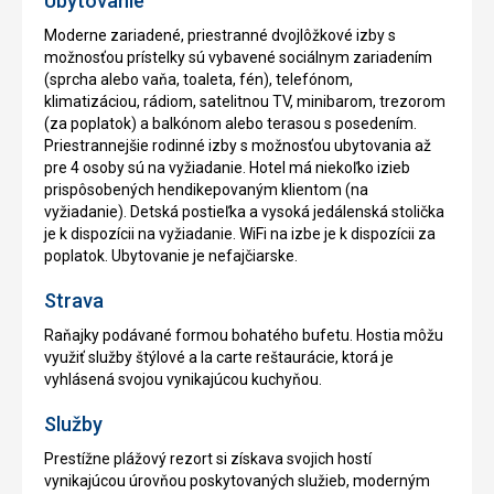
Ubytovanie
Moderne zariadené, priestranné dvojlôžkové izby s
možnosťou prístelky sú vybavené sociálnym zariadením
(sprcha alebo vaňa, toaleta, fén), telefónom,
klimatizáciou, rádiom, satelitnou TV, minibarom, trezorom
(za poplatok) a balkónom alebo terasou s posedením.
Priestrannejšie rodinné izby s možnosťou ubytovania až
pre 4 osoby sú na vyžiadanie. Hotel má niekoľko izieb
prispôsobených hendikepovaným klientom (na
vyžiadanie). Detská postieľka a vysoká jedálenská stolička
je k dispozícii na vyžiadanie. WiFi na izbe je k dispozícii za
poplatok. Ubytovanie je nefajčiarske.
Strava
Raňajky podávané formou bohatého bufetu. Hostia môžu
využiť služby štýlové a la carte reštaurácie, ktorá je
vyhlásená svojou vynikajúcou kuchyňou.
Služby
Prestížne plážový rezort si získava svojich hostí
vynikajúcou úrovňou poskytovaných služieb, moderným