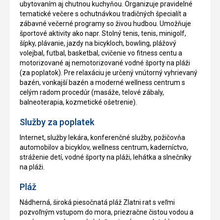
ubytovaním aj chutnou kuchyňou. Organizuje pravidelné
tematické večere s ochutnávkou tradičných špecialít a
zábavné večerné programy so živou hudbou. Umožňuje
športové aktivity ako napr. Stolný tenis, tenis, minigolf,
šípky, plávanie, jazdy na bicykloch, bowling, plážový
volejbal, futbal, basketbal, cvičenie vo fitness centu a
motorizované aj nemotorizované vodné športy na pláži
(za poplatok). Pre relaxáciu je určený vnútorný vyhrievaný
bazén, vonkajší bazén a moderné wellness centrum s
celým radom procedúr (masáže, telové zábaly,
balneoterapia, kozmetické ošetrenie).
Služby za poplatek
Internet, služby lekára, konferenčné služby, požičovňa
automobilov a bicyklov, wellness centrum, kaderníctvo,
stráženie detí, vodné športy na pláži, lehátka a slnečníky
na pláži.
Pláž
Nádherná, široká piesočnatá pláž Zlatni rat s veľmi
pozvoľným vstupom do mora, priezračne čistou vodou a