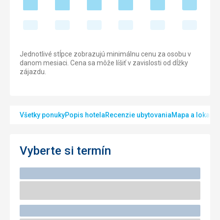
Jednotlivé stĺpce zobrazujú minimálnu cenu za osobu v
danom mesiaci. Cena sa môže líšiť v zavislosti od dĺžky
zájazdu.
Všetky ponuky
Popis hotela
Recenzie ubytovania
Mapa a lokalita
Vyberte si termín