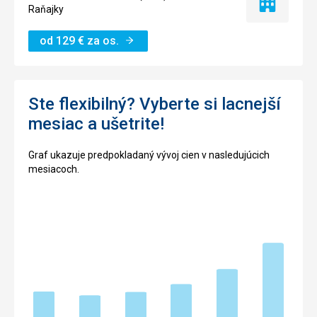
Iba
Raňajky
ubytovanie
od
129
€
za os.
Ste flexibilný? Vyberte si lacnejší
mesiac a ušetrite!
Graf ukazuje predpokladaný vývoj cien v nasledujúcich
mesiacoch.