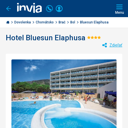
Volajte
Prihlásiť
Ísť
späť
+421
Menu
sa
2
Invia.sk
3221
Dovolenka
Chorvátsko
Brač
Bol
Bluesun Elaphusa
0477
Hotel Bluesun Elaphusa
Hodnotenie
Zdieľať
4/5