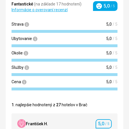
Fantastické
(na základe 17 hodnotení)
5,0
/ 5
Hodnotenie
Informácie o overovaní recenzí
Strava
5,0
/ 5
Ubytovanie
5,0
/ 5
Okolie
5,0
/ 5
Služby
5,0
/ 5
Cena
5,0
/ 5
1
. najlepšie hodnotený z
27
hotelov v Brač
5,0
František H.
/ 5
Hodnotenie