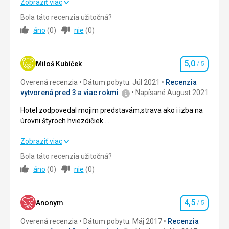
Zobraziť viac
Strava
5,0
/ 5
Bola táto recenzia užitočná?
áno
(
0
)
nie
(
0
)
Ubytovanie
5,0
/ 5
Okolie
5,0
/ 5
5,0
Miloš Kubíček
/ 5
Hodnotenie
Služby
5,0
/ 5
Overená recenzia
Dátum pobytu: Júl 2021
Recenzia
vytvorená pred 3 a viac rokmi
Napísané August 2021
Cena
5,0
/ 5
Hotel zodpovedal mojim predstavám,strava ako i izba na
úrovni štyroch hviezdičiek …
Hotel zodpovedal mojim predstavám,strava ako i izba na
Zobraziť viac
úrovni štyroch hviezdičiek …
Bola táto recenzia užitočná?
áno
(
0
)
nie
(
0
)
Strava
5,0
/ 5
Ubytovanie
5,0
/ 5
4,5
Anonym
/ 5
Hodnotenie
Okolie
5,0
/ 5
Overená recenzia
Dátum pobytu: Máj 2017
Recenzia