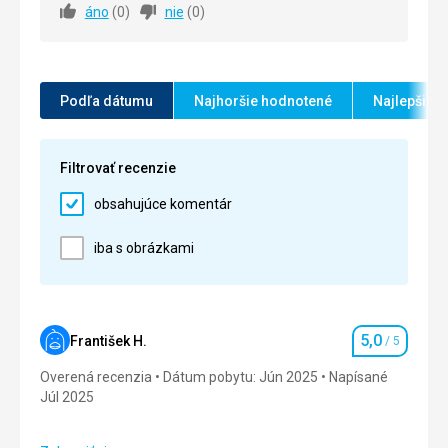
áno
(
0
)
nie
(
0
)
Strava
5,0
/ 5
Ubytovanie
5,0
/ 5
Okolie
5,0
/ 5
Podľa dátumu
Najhoršie hodnotené
Najlepšie 
Služby
5,0
/ 5
Filtrovať recenzie
Cena
5,0
/ 5
obsahujúce komentár
iba s obrázkami
5,0
František H.
/ 5
Hodnotenie
Overená recenzia
Dátum pobytu: Jún 2025
Napísané
Júl 2025