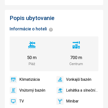
Popis ubytovanie
Informácie o hoteli
Informácie
Vzdialenosť
Vzdialenosť
od
od
pláže
centra
50 m
700 m
mesta
Pláž
Centrum
Klimatizácia
Vonkajší bazén
áno
Klimatizácia
áno
Vonkajší
bazén
Vnútorný bazén
Lehátka a slnečníky pri
áno
Vnútorný
áno
Lehátka
bazén
a
TV
Minibar
slnečníky
áno
TV
áno
Minibar,
pri