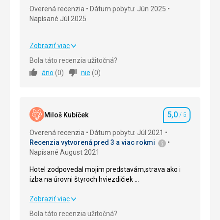
Overená recenzia
Dátum pobytu: Jún 2025
Napísané Júl 2025
Zobraziť viac
Strava
5,0
/ 5
Bola táto recenzia užitočná?
áno
(
0
)
nie
(
0
)
Ubytovanie
5,0
/ 5
Okolie
5,0
/ 5
5,0
Služby
5,0
/ 5
Miloš Kubíček
/ 5
Hodnotenie
Overená recenzia
Dátum pobytu: Júl 2021
Cena
5,0
/ 5
Recenzia vytvorená pred 3 a viac rokmi
Napísané August 2021
Hotel zodpovedal mojim predstavám,strava ako i
izba na úrovni štyroch hviezdičiek …
Hotel zodpovedal mojim predstavám,strava ako i
Zobraziť viac
izba na úrovni štyroch hviezdičiek …
Bola táto recenzia užitočná?