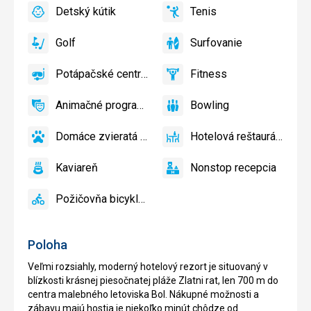
Bar
Detský kútik
Tenis
bazéne
áno
Detský
áno
Tenis,
zadarmo,
kútik,
Volejbal
Lehátka
Golf
Surfovanie
Detské
áno
Golf
áno
Surfovanie
a
ihrisko,
slnečníky
Potápačské centrum
Fitness
Detský
áno
Potápačské
áno
na
Fitness
bazén
centrum
pláži
Animačné programy
Bowling
zadarmo
áno
Animačné
áno
Bowling
programy
Domáce zvieratá povolené
Hotelová reštaurácia
áno
Domáce
áno
Hotelová
zvieratá
reštaurácia
Kaviareň
Nonstop recepcia
povolené
áno
Kaviareň
áno
Nonstop
recepcia
Požičovňa bicyklov
áno
Požičovňa
bicyklov
Poloha
Veľmi rozsiahly, moderný hotelový rezort je situovaný v
blízkosti krásnej piesočnatej pláže Zlatni rat, len 700 m do
centra malebného letoviska Bol. Nákupné možnosti a
zábavu majú hostia je niekoľko minút chôdze od