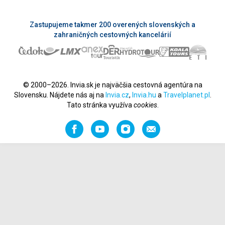
Zastupujeme takmer 200 overených slovenských a
zahraničných cestovných kancelárií
© 2000–2026. Invia.sk je najväčšia cestovná agentúra na
Slovensku. Nájdete nás aj na
Invia.cz
,
Invia.hu
a
Travelplanet.pl
.
Tato stránka využíva
cookies
.
Facebook
YouTube
Instagram
Odporučiť