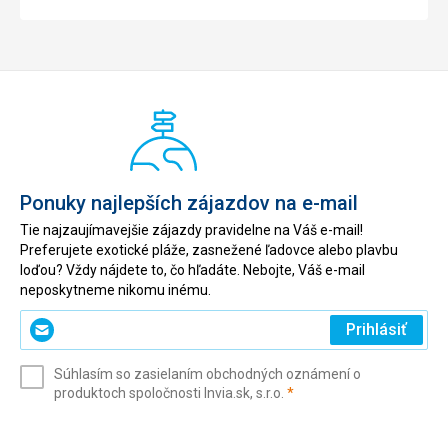
Ponuky najlepších zájazdov na e-mail
Tie najzaujímavejšie zájazdy pravidelne na Váš e-mail!
Preferujete exotické pláže, zasnežené ľadovce alebo plavbu
loďou? Vždy nájdete to, čo hľadáte. Nebojte, Váš e-mail
neposkytneme nikomu inému.
Zadajte
Prihlásiť
svoj
e-
Súhlasím so zasielaním obchodných oznámení o
mail
(povinné)
produktoch spoločnosti Invia.sk, s.r.o.
*
(povinné)
*