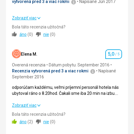
vytvorená pred 3 a viac rokmi
Napísané Jún 2017
Služby
5,0
/ 5
Cena
5,0
/ 5
Zobraziť viac
Strava
4,0
/ 5
Bola táto recenzia užitočná?
áno
(
0
)
nie
(
0
)
Ubytovanie
4,0
/ 5
Okolie
4,0
/ 5
5,0
Elena M.
/ 5
Hodnotenie
Služby
4,0
/ 5
Overená recenzia
Dátum pobytu: September 2016
Recenzia vytvorená pred 3 a viac rokmi
Napísané
Cena
4,0
/ 5
September 2016
odporúčam každému, veľmi príjemní personál hotela nás
ubytoval ráno o 8.20hod. Čakali sme iba 20 min na izbu.
Hotel pekný, čistý, ľutujem upratovačky, ktoré chodili a
glancovali niekoľko krát za deň dlážku, zábradlie atď. Jedlo
odporúčam každému, veľmi príjemní personál hotela nás
Zobraziť viac
fantastické, každý večer bolo navarené niečo iné. Aj keď
ubytoval ráno o 8.20hod. Čakali sme iba 20 min na izbu.
Bola táto recenzia užitočná?
ste na dieté BKM, vedia vám pripraviť napr. palacinky zo
Hotel pekný, čistý, ľutujem upratovačky, ktoré chodili a
áno
(
2
)
nie
(
0
)
sojového mlieka. Čo nebolo popísané - alergény a mi
glancovali niekoľko krát za deň dlážku, zábradlie atď. Jedlo
vadilo, nakoľko sme alergickí na BKM, ale vedeli poradiť.
fantastické, každý večer bolo navarené niečo iné. Aj keď