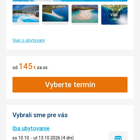
Viac
Viac o ubytovaní
145
od
€
za os.
Vyberte termín
Vybrali sme pre vás
Iba ubytovanie
so 10.10. - ut 13.10.2026 (4 dni)