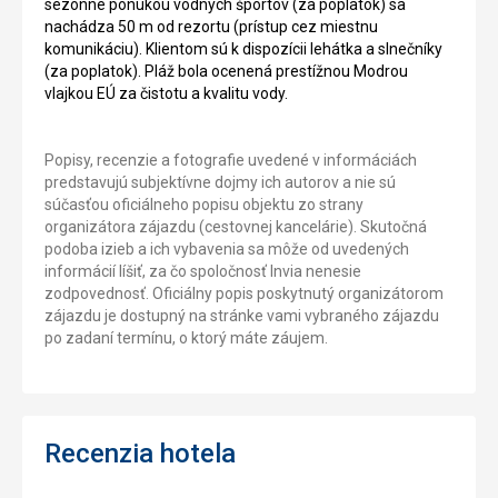
sezónne ponukou vodných športov (za poplatok) sa
nachádza 50 m od rezortu (prístup cez miestnu
komunikáciu). Klientom sú k dispozícii lehátka a slnečníky
(za poplatok). Pláž bola ocenená prestížnou Modrou
vlajkou EÚ za čistotu a kvalitu vody.
Popisy, recenzie a fotografie uvedené v informáciách
predstavujú subjektívne dojmy ich autorov a nie sú
súčasťou oficiálneho popisu objektu zo strany
organizátora zájazdu (cestovnej kancelárie). Skutočná
podoba izieb a ich vybavenia sa môže od uvedených
informácií líšiť, za čo spoločnosť Invia nenesie
zodpovednosť. Oficiálny popis poskytnutý organizátorom
zájazdu je dostupný na stránke vami vybraného zájazdu
po zadaní termínu, o ktorý máte záujem.
Recenzia hotela