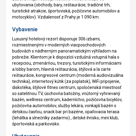
ubytovania (obchody, bary, reštaurácie, tradičné trh,
turistické atrakcie, športoviská, požičovne automobilov a
motocyklov). Vzdialenosť z Prahy je 1 090 km.
Vybavenie
Luxusný hotelový rezort disponuje 306 izbami,
rozmiestnenými v moderných viacposchodových
budovách s nádherným panoramatickým výhľadom na
pobrežie. Klientom je k dispozícii vzdušná vstupná hala s
recepciou, zmenárňou, trezory, turistickými informáciami
a lobby barom, hlavná reštaurácia, štýlová a la carte
reštaurácie, kongresové centrum (moderná audiovizuálna
technika), internetový kútik (za poplatok), WiFi pripojenie,
diskotéka, štýlové fitnes centrum, spoločenská miestnosť
so satelitnou TV, úschovňa batožiny, vnútorný vyhrievaný
bazén, wellness centrum, kaderníctvo, požičovňa bicyklov,
požičovňa automobilov, služby lekára, vonkajší bazén s
detskou časťou, snack bar pri bazéne, opaľovacia terasa
(lehátka a slnečníky zadarmo) , detské ihrisko, mini klub,
športoviská a parkovisko.