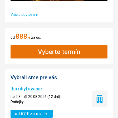
Viac o ubytovaní
888
od
€
za os.
Vyberte termín
Vybrali sme pre vás
Iba ubytovanie
ne 9.8. - št 20.08.2026 (12 dní)
Iba
Raňajky
ubytovanie
od
67
€
za os.