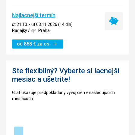
Najlacnejší termín
Najlacnejší
st 21.10. - ut 03.11.2026 (14 dní)
termín
Raňajky
/
Praha
od
858
€
za os.
Ste flexibilný? Vyberte si lacnejší
mesiac a ušetrite!
Graf ukazuje predpokladaný vývoj cien v nasledujúcich
mesiacoch.