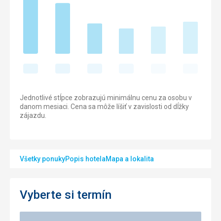
Jednotlivé stĺpce zobrazujú minimálnu cenu za osobu v
danom mesiaci. Cena sa môže líšiť v zavislosti od dĺžky
zájazdu.
Všetky ponuky
Popis hotela
Mapa a lokalita
Vyberte si termín