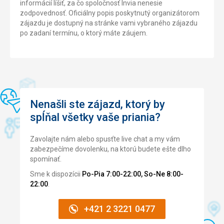
informácií líšiť, za čo spoločnosť Invia nenesie
zodpovednosť. Oficiálny popis poskytnutý organizátorom
zájazdu je dostupný na stránke vami vybraného zájazdu
po zadaní termínu, o ktorý máte záujem.
Nenašli ste zájazd, ktorý by
spĺňal všetky vaše priania?
Zavolajte nám alebo spusťte live chat a my vám
zabezpečíme dovolenku, na ktorú budete ešte dlho
spomínať.
Sme k dispozícii
Po-Pia 7:00-22:00, So-Ne 8:00-
22:00
.
+421 2 3221 0477