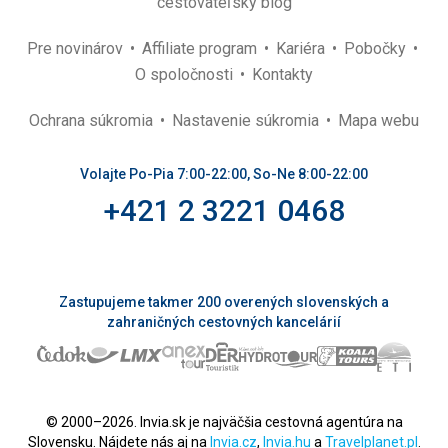
cestovateľský blog
Pre novinárov
Affiliate program
Kariéra
Pobočky
O spoločnosti
Kontakty
Ochrana súkromia
Nastavenie súkromia
Mapa webu
Volajte Po-Pia 7:00-22:00, So-Ne 8:00-22:00
+421 2 3221 0468
Zastupujeme takmer 200 overených slovenských a
zahraničných cestovných kancelárií
© 2000–2026. Invia.sk je najväčšia cestovná agentúra na
Slovensku. Nájdete nás aj na
Invia.cz
,
Invia.hu
a
Travelplanet.pl
.