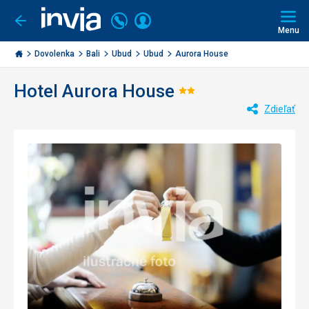
Volajte
Prihlásiť
Ísť
späť
+421
Menu
sa
2
Invia.sk
3221
Dovolenka
Bali
Ubud
Ubud
Aurora House
0477
Hotel Aurora House
Hodnotenie:
Zdieľať
2/5