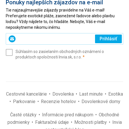
Ponuky najlepších zájazdov na e-mail
Tie najzaujímavejšie zájazdy pravidelne na Váš e-mail!
Preferujete exotické pláže, zasnežené ľadovce alebo plavbu
loďou? Vždy nájdete to, čo hľadáte. Nebojte, Váš e-mail
neposkytneme nikomu inému.
Zadajte
Prihlásiť
svoj
e-
Súhlasím so zasielaním obchodných oznámení o
mail
(povinné)
produktoch spoločnosti Invia.sk, s.r.o.
*
(povinné)
*
Cestovné kancelárie
Dovolenka
Last minute
Exotika
Parkovanie
Recenzie hotelov
Dovolenkové domy
Časté otázky
Informácie pred nákupom
Obchodné
podmienky
Fakturačné údaje
Možnosti platby
Invia