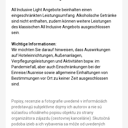
All Inclusive Light Angebote beinhalten einen
eingeschränkten Leistungsumfang. Alkoholische Getränke
sind nicht enthalten, zudem können weitere Leistungen
des klassischen All Inclusive Angebots ausgeschlossen
sein.
Wichtige Informationen:
Wir möchten Sie darauf hinweisen, dass Auswirkungen
auf Hoteleinrichtungen, Außenanlagen,
Verpflegungsleistungen und Aktivitäten bspw. im
Pandemiefall, aber auch Einschränkungen bei der
Einreise/Ausreise sowie allgemeine Einhaltungen von
Bestimmungen vor Ort zu keiner Zeit ausgeschlossen
sind.
Popisy, recenzie a fotografie uvedené v informáciách
predstavujú subjektívne dojmy ich autorov a nie sú
súčasťou oficiálneho popisu objektu zo strany
organizátora zájazdu (cestovnej kancelárie). Skutočná
podoba izieb a ich vybavenia sa môže od uvedených