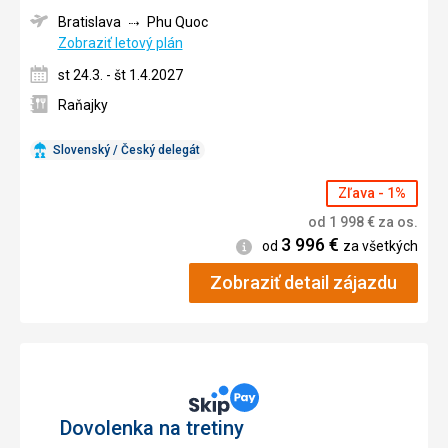
Bratislava
Phu Quoc
Zobraziť letový plán
st 24.3. - št 1.4.2027
Raňajky
Slovenský / Český delegát
Zľava - 1%
od
1 998
€
za os.
3 996
€
Informácie
od
za všetkých
Zobraziť detail zájazdu
Dovolenka na tretiny