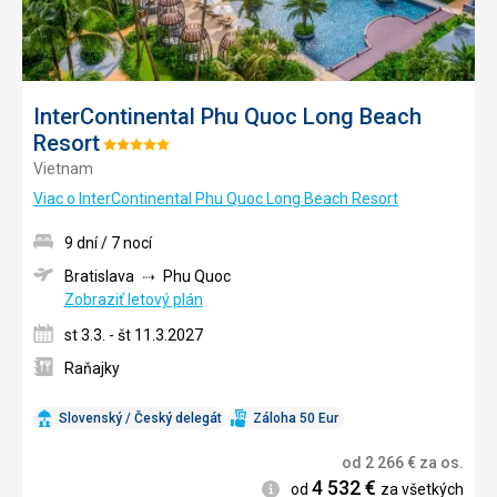
InterContinental Phu Quoc Long Beach
Resort
Hodnotenie:
Vietnam
5/5
Viac o InterContinental Phu Quoc Long Beach Resort
9 dní / 7 nocí
Bratislava
Phu Quoc
Zobraziť letový plán
st 3.3. - št 11.3.2027
Raňajky
Slovenský / Český delegát
Záloha 50 Eur
od
2 266
€
za os.
4 532
€
Informácie
od
za všetkých