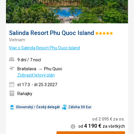
Salinda Resort Phu Quoc Island
Hodnotenie:
Vietnam
5/5
Viac o Salinda Resort Phu Quoc Island
9 dní / 7 nocí
Bratislava
Phu Quoc
Zobraziť letový plán
st 17.3. - št 25.3.2027
Raňajky
Slovenský / Český delegát
Záloha 50 Eur
od
2 095
€
za os.
4 190
€
Informácie
od
za všetkých