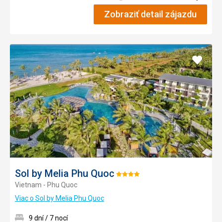
Zobraziť detail zájazdu
Pridať
do
obľúb
Sol by Melia Phu Quoc
Hodnotenie:
Vietnam - Phu Quoc
4/5
Viac o Sol by Melia Phu Quoc
9 dní / 7 nocí