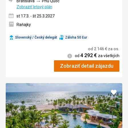
Bratislava
Phu Quoc
Zobraziť letový plán
st 17.3. - št 25.3.2027
Raňajky
Slovenský / Český delegát
Záloha 50 Eur
od
2 146
€
za os.
4 292
€
Informácie
od
za všetkých
Zobraziť detail zájazdu
Pridať
do
obľúb