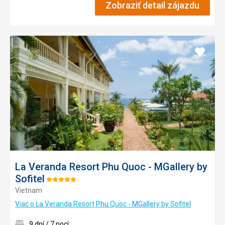
Zobraziť detail zájazdu
Pridať
do
obľúb
La Veranda Resort Phu Quoc - MGallery by
Sofitel
Hodnotenie:
Vietnam
5/5
Viac o La Veranda Resort Phu Quoc - MGallery by Sofitel
9 dní / 7 nocí