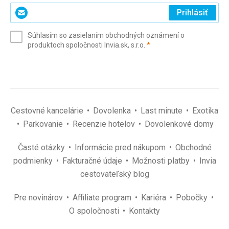
Zadajte
Prihlásiť
svoj
e-
Súhlasím so zasielaním obchodných oznámení o
mail
(povinné)
produktoch spoločnosti Invia.sk, s.r.o.
*
(povinné)
*
Cestovné kancelárie
Dovolenka
Last minute
Exotika
Parkovanie
Recenzie hotelov
Dovolenkové domy
Časté otázky
Informácie pred nákupom
Obchodné
podmienky
Fakturačné údaje
Možnosti platby
Invia
cestovateľský blog
Pre novinárov
Affiliate program
Kariéra
Pobočky
O spoločnosti
Kontakty