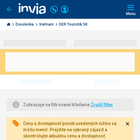
Volajte
Prihlásiť
Ísť
späť
+421
Menu
sa
2
Invia.sk
3221
Dovolenka
Vietnam
DER Touristik SK
0491
Zobrazuje sa filtrované hľadanie
Zrušiť filter
Zavri
Ceny a dostupnosť ponúk uvedených nižšie sa
môžu meniť. Prejdite na vybraný zájazd a
skontrolujte aktuálnu cenu a dostupnosť.