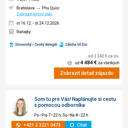
Bratislava
Phu Quoc
Zobraziť letový plán
st 16.12. - št 24.12.2026
Raňajky
Slovenský / Český delegát
Záloha 50 Eur
od
2 242
€
za os.
4 484
€
Informácie
od
za všetkých
Zobraziť detail zájazdu
Som tu pre Vás! Naplánujte si cestu
s pomocou odborníka
Po–Pia 7–⁠⁠⁠⁠⁠⁠22 h, So–Ne 8–⁠⁠⁠⁠⁠⁠22 h
+421 2 3221 0472
Chat