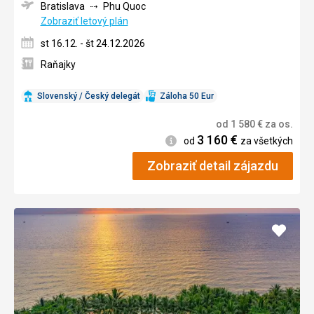
Bratislava
Phu Quoc
Zobraziť letový plán
st 16.12. - št 24.12.2026
Raňajky
Slovenský / Český delegát
Záloha 50 Eur
od
1 580
€
za os.
3 160
€
Informácie
od
za všetkých
Zobraziť detail zájazdu
Pridať
do
obľúb