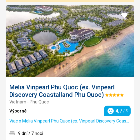
Pridať
do
obľúb
Melia Vinpearl Phu Quoc (ex. Vinpearl
Discovery Coastalland Phu Quoc)
Hodnotenie:
Vietnam - Phu Quoc
5/5
4,7
Výborné
/ 5
Hodnotenie
Viac o Melia Vinpearl Phu Quoc (ex. Vinpearl Discovery Coastalland Phu Quoc)
9 dní / 7 nocí