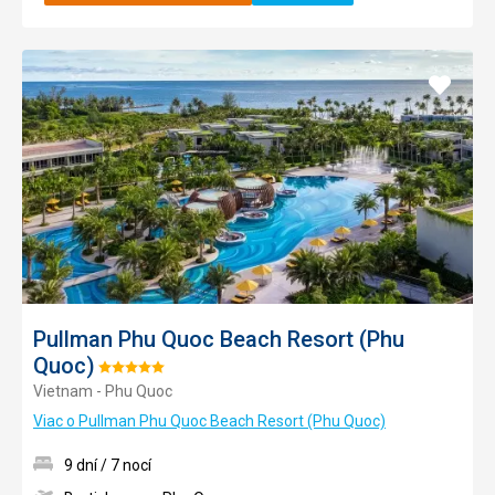
Pridať
do
obľúb
Pullman Phu Quoc Beach Resort (Phu
Quoc)
Hodnotenie:
Vietnam - Phu Quoc
5/5
Viac o Pullman Phu Quoc Beach Resort (Phu Quoc)
9 dní / 7 nocí