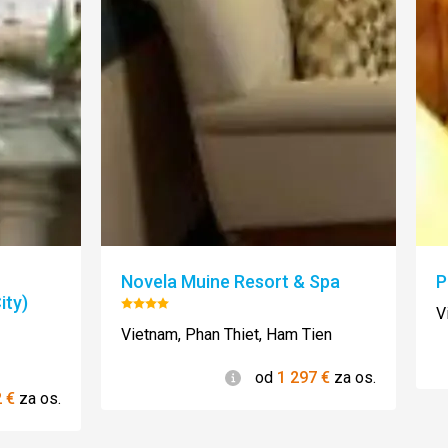
Novela Muine Resort & Spa
P
ity)
Hodnotenie:
V
4/5
Vietnam, Phan Thiet, Ham Tien
Informácie
od
1 297
€
za os.
2
€
za os.