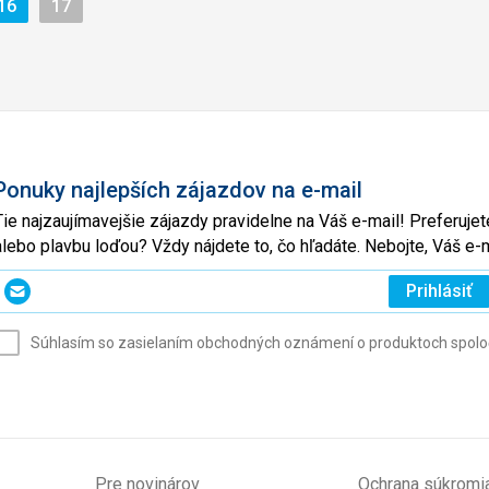
a
Stránka
Stránka
16
17
Ponuky najlepších zájazdov na e-mail
Tie najzaujímavejšie zájazdy pravidelne na Váš e-mail! Preferuj
alebo plavbu loďou? Vždy nájdete to, čo hľadáte. Nebojte, Váš 
Zadajte
Prihlásiť
svoj
e-
Súhlasím so zasielaním obchodných oznámení o produktoch spoločno
mail
(povinné)
Pre novinárov
Ochrana súkromi