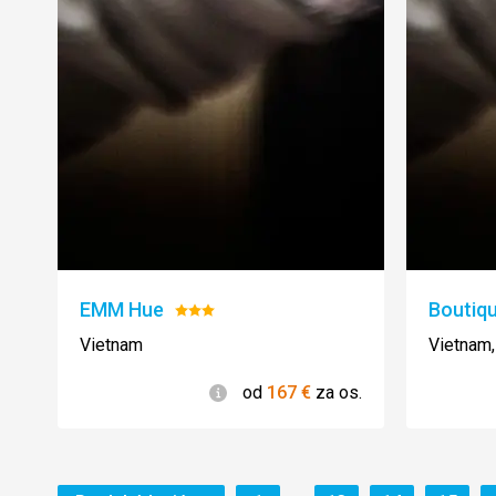
EMM Hue
Boutiqu
Hodnotenie:
3/5
Vietnam
Vietnam,
Informácie
od
167
€
za os.