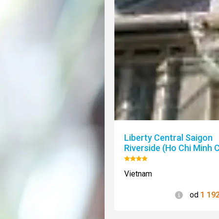
Liberty Central Saigon
Riverside (Ho Chi Minh C
Hodnotenie:
4/5
Vietnam
Informácie
od
1 19