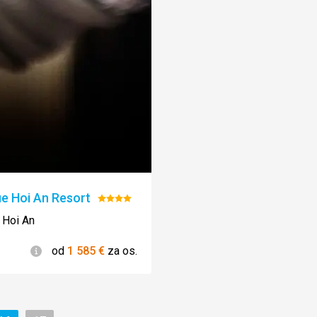
e Hoi An Resort
Hodnotenie:
4/5
 Hoi An
Informácie
od
1 585
€
za os.