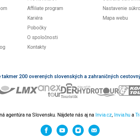
upom
Affiliate program
Nastavenie súkr
Kariéra
Mapa webu
Pobočky
O spoločnosti
log
Kontakty
takmer 200 overených slovenských a zahraničných cestovný
ná agentúra na Slovensku. Nájdete nás aj na
Invia.cz
,
Invia.hu
a
Tr
Facebook
YouTube
Instagram
Odporučiť