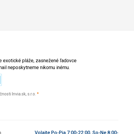
ete exotické pláže, zasnežené ľadovce
e-mail neposkytneme nikomu inému.
(povinné)
sti Invia.sk, s.r.o.
*
a
Volajte Po-Pia 7:00-22:00, So-Ne 8:00-