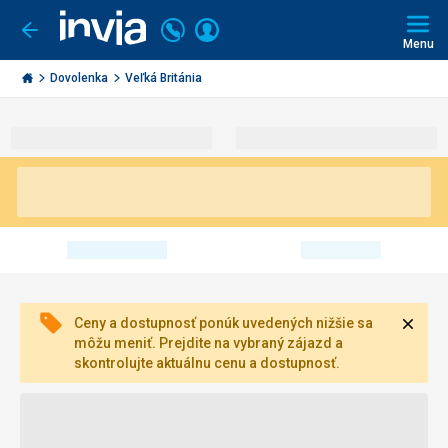
Volajte
Prihlásiť
Ísť
späť
+421
Menu
sa
2
Invia.sk
3221
Dovolenka
Veľká Británia
0493
Zavri
Ceny a dostupnosť ponúk uvedených nižšie sa
môžu meniť. Prejdite na vybraný zájazd a
skontrolujte aktuálnu cenu a dostupnosť.