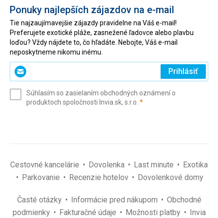
Ponuky najlepších zájazdov na e-mail
Tie najzaujímavejšie zájazdy pravidelne na Váš e-mail!
Preferujete exotické pláže, zasnežené ľadovce alebo plavbu
loďou? Vždy nájdete to, čo hľadáte. Nebojte, Váš e-mail
neposkytneme nikomu inému.
Zadajte
Prihlásiť
svoj
e-
Súhlasím so zasielaním obchodných oznámení o
mail
(povinné)
produktoch spoločnosti Invia.sk, s.r.o.
*
(povinné)
*
Cestovné kancelárie
Dovolenka
Last minute
Exotika
Parkovanie
Recenzie hotelov
Dovolenkové domy
Časté otázky
Informácie pred nákupom
Obchodné
podmienky
Fakturačné údaje
Možnosti platby
Invia