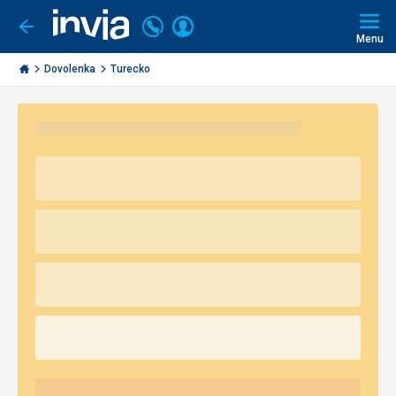
Volajte
Prihlásiť
Ísť
späť
+421
Menu
sa
2
Invia.sk
3221
Dovolenka
Turecko
0491