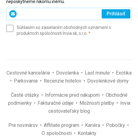
neposkytneme nikomu inému.
Zadajte
Prihlásiť
svoj
e-
Súhlasím so zasielaním obchodných oznámení o
mail
(povinné)
produktoch spoločnosti Invia.sk, s.r.o.
*
(povinné)
*
Cestovné kancelárie
Dovolenka
Last minute
Exotika
Parkovanie
Recenzie hotelov
Dovolenkové domy
Časté otázky
Informácie pred nákupom
Obchodné
podmienky
Fakturačné údaje
Možnosti platby
Invia
cestovateľský blog
Pre novinárov
Affiliate program
Kariéra
Pobočky
O spoločnosti
Kontakty