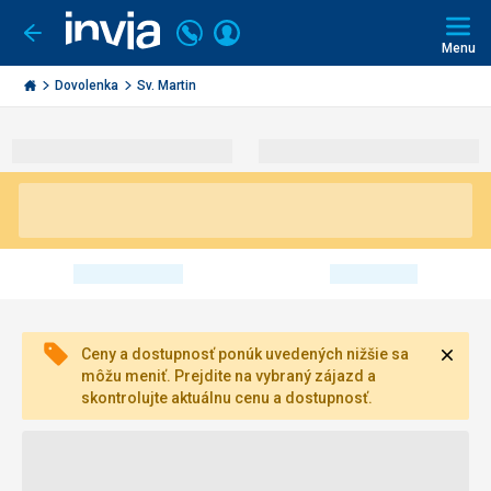
Volajte
Prihlásiť
Ísť
späť
+421
Menu
sa
2
Invia.sk
3221
Dovolenka
Sv. Martin
0493
Zavri
Ceny a dostupnosť ponúk uvedených nižšie sa
môžu meniť. Prejdite na vybraný zájazd a
skontrolujte aktuálnu cenu a dostupnosť.