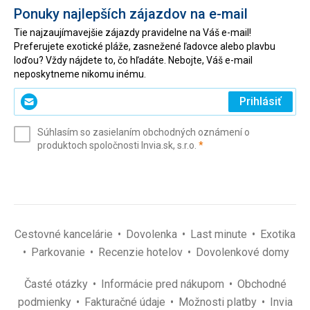
Ponuky najlepších zájazdov na e-mail
Tie najzaujímavejšie zájazdy pravidelne na Váš e-mail!
Preferujete exotické pláže, zasnežené ľadovce alebo plavbu
loďou? Vždy nájdete to, čo hľadáte. Nebojte, Váš e-mail
neposkytneme nikomu inému.
Zadajte
Prihlásiť
svoj
e-
Súhlasím so zasielaním obchodných oznámení o
mail
(povinné)
produktoch spoločnosti Invia.sk, s.r.o.
*
(povinné)
*
Cestovné kancelárie
Dovolenka
Last minute
Exotika
Parkovanie
Recenzie hotelov
Dovolenkové domy
Časté otázky
Informácie pred nákupom
Obchodné
podmienky
Fakturačné údaje
Možnosti platby
Invia