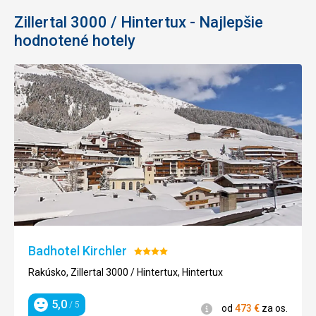
Zillertal 3000 / Hintertux - Najlepšie
hodnotené hotely
Badhotel Kirchler
Hodnotenie:
4/5
Rakúsko, Zillertal 3000 / Hintertux, Hintertux
5,0
/ 5
Informácie
od
473
€
za os.
Hodnotenie