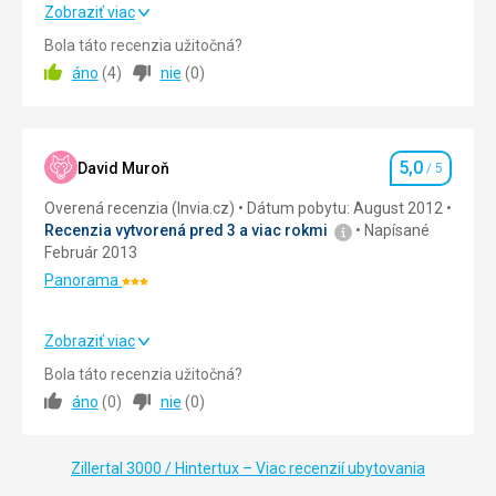
Zobraziť viac
Strava
5,0
/ 5
Bola táto recenzia užitočná?
áno
(
4
)
nie
(
0
)
Cena
5,0
/ 5
Pláž
5,0
.... okolí hotelu poměrně rušnější, městečko s obchůdky,
David Muroň
/ 5
Hodnotenie
kulturní akce - dechovka, v dosahu venkovní koupaliště ,
Overená recenzia (Invia.cz)
Dátum pobytu: August 2012
kostel naproti - zvonění zvonů budí již v 6 hodin
Recenzia vytvorená pred 3 a viac rokmi
Napísané
Strava
Február 2013
Vynikající! Večeře formou bufetu vyhuvuje, každý si vybere
Panorama
Hodnotenie:
a nabere, kolik chce. Nebylo nic, co by nám nechutnalo, z
3/5
kvalitních surovin.
Zobraziť viac
Ubytovanie
Strava
5,0
/ 5
Dobré, čisté, úklid denně, pokoj dostatečně prostorný.
Bola táto recenzia užitočná?
Služby
áno
(
0
)
nie
(
0
)
Ubytovanie
5,0
/ 5
Kolárna/lyžárna/ prostorná, vyhovující. Wifi připojení
zpoplatněno a fungovalo pouze dole v hale.
Okolie
5,0
/ 5
Zillertal 3000 / Hintertux – Viac recenzií ubytovania
Táto recenzia bola preložená automaticky pomocou