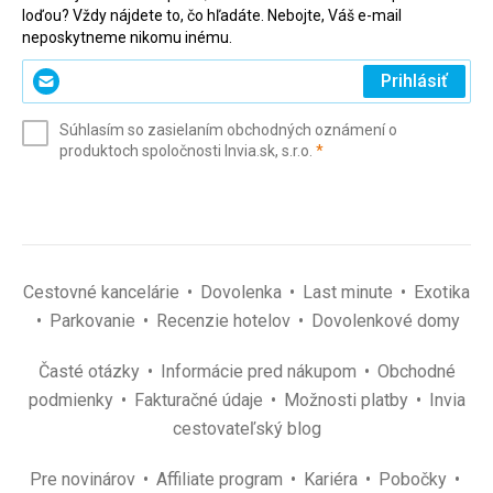
loďou? Vždy nájdete to, čo hľadáte. Nebojte, Váš e-mail
neposkytneme nikomu inému.
Zadajte
Prihlásiť
svoj
e-
Súhlasím so zasielaním obchodných oznámení o
mail
(povinné)
produktoch spoločnosti Invia.sk, s.r.o.
*
(povinné)
*
Cestovné kancelárie
Dovolenka
Last minute
Exotika
Parkovanie
Recenzie hotelov
Dovolenkové domy
Časté otázky
Informácie pred nákupom
Obchodné
podmienky
Fakturačné údaje
Možnosti platby
Invia
cestovateľský blog
Pre novinárov
Affiliate program
Kariéra
Pobočky