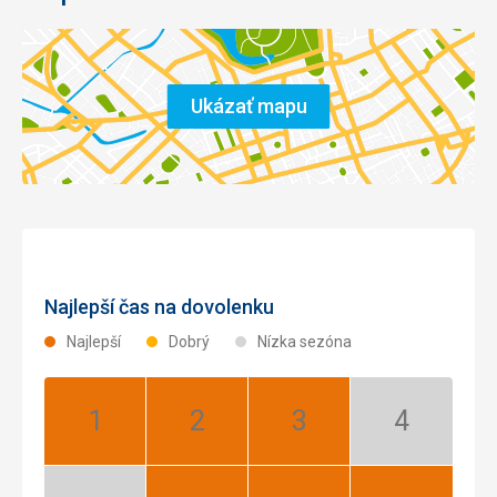
Ukázať mapu
Najlepší čas na dovolenku
Najlepší
Dobrý
Nízka sezóna
Január:
Február:
Marec:
Apríl:
Najlepší
Najlepší
Najlepší
Nízka
sezóna