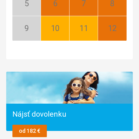
Máj:
Jún:
Júl:
August:
Nízka
Najlepší
Najlepší
Najlepší
sezóna
September:
Október:
November:
December:
Nízka
Dobrý
Dobrý
Najlepší
sezóna
Nájsť dovolenku
od 182 €