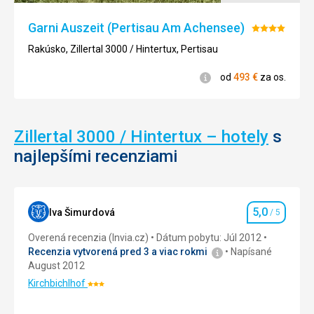
Garni Auszeit (Pertisau Am Achensee)
Hodnotenie
4/5
Rakúsko, Zillertal 3000 / Hintertux, Pertisau
Informácie
od
493
€
za os.
Zillertal 3000 / Hintertux – hotely
s
najlepšími recenziami
5,0
Iva Šimurdová
/ 5
Hodnotenie
Overená recenzia (Invia.cz)
Dátum pobytu: Júl 2012
Recenzia vytvorená pred 3 a viac rokmi
Napísané
August 2012
Kirchbichlhof
Hodnotenie:
3/5