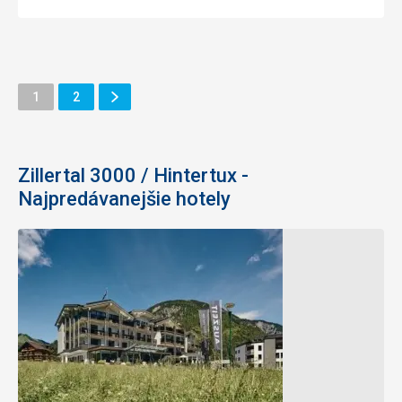
Ďalšie
Stránka
Stránka
1
2
Stránka
Zillertal 3000 / Hintertux -
Najpredávanejšie hotely