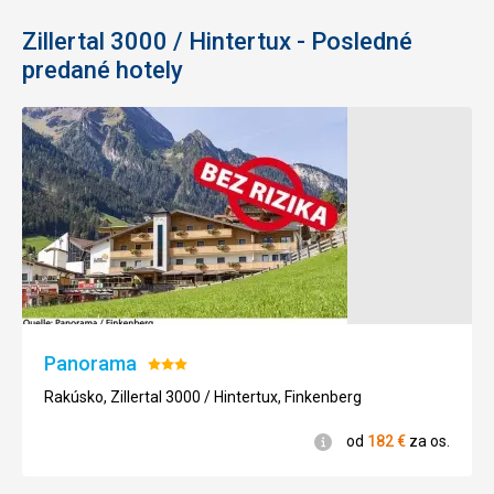
Služby
5,0
/ 5
Google Translate
Zillertal 3000 / Hintertux - Posledné
Cena
5,0
/ 5
predané hotely
Panorama
Hodnotenie:
3/5
Rakúsko, Zillertal 3000 / Hintertux, Finkenberg
Informácie
od
182
€
za os.