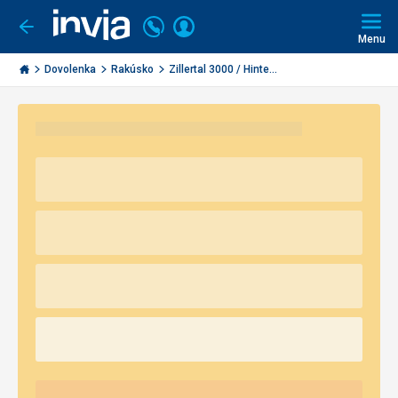
Volajte
Prihlásiť
Ísť
späť
+421
Menu
sa
2
Invia.sk
3221
Dovolenka
Rakúsko
Zillertal 3000 / Hinte...
0491